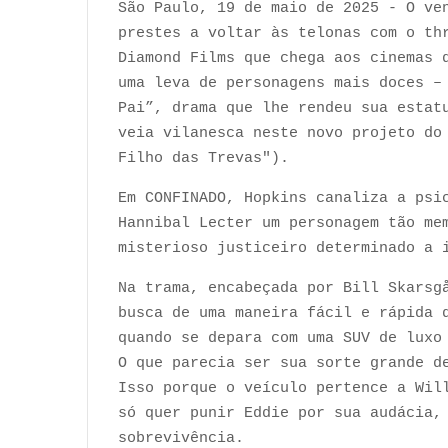
São Paulo, 19 de maio de 2025 - O ve
prestes a voltar às telonas com o th
Diamond Films que chega aos cinemas 
uma leva de personagens mais doces –
Pai”, drama que lhe rendeu sua estat
veia vilanesca neste novo projeto do
Filho das Trevas").
Em CONFINADO, Hopkins canaliza a psi
Hannibal Lecter um personagem tão me
misterioso justiceiro determinado a 
Na trama, encabeçada por Bill Skarsg
busca de uma maneira fácil e rápida 
quando se depara com uma SUV de luxo
O que parecia ser sua sorte grande d
Isso porque o veículo pertence a Wil
só quer punir Eddie por sua audácia,
sobrevivência.