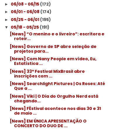
06/08 - 06/15
(172)
►
06/01 - 06/08
(174)
►
05/25 - 06/01
(195)
►
05/18 - 05/25
(191)
▼
[News] “O menino e o livreiro”: escritora e
roteir...
[News] Governo de SP abre seleção de
projetos para...
[News] Com Nany People em vídeo, Eu,
Estatística ...
[News] 33º Festival MixBrasil abre
inscrições com ...
[News] Searchlight Pictures | Os Roses: Até
Que a ...
[News] Viki | O Dia do Orgulho Nerd está
chegando...
[News] FÉstival acontece nos dias 30 e 31
de maio ...
[News] EM ÚNICA APRESENTAÇÃO O
CONCERTO DO DUO DE ...