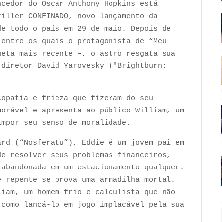
ncedor do Oscar Anthony Hopkins está
riller CONFINADO, novo lançamento da
de todo o país em 29 de maio. Depois de
 entre os quais o protagonista de “Meu
ueta mais recente –, o astro resgata sua
 diretor David Yarovesky ("Brightburn:
copatia e frieza que fizeram do seu
morável e apresenta ao público William, um
impor seu senso de moralidade.
ård (“Nosferatu”), Eddie é um jovem pai em
de resolver seus problemas financeiros,
 abandonada em um estacionamento qualquer.
e repente se prova uma armadilha mortal.
liam, um homem frio e calculista que não
 como lançá-lo em jogo implacável pela sua