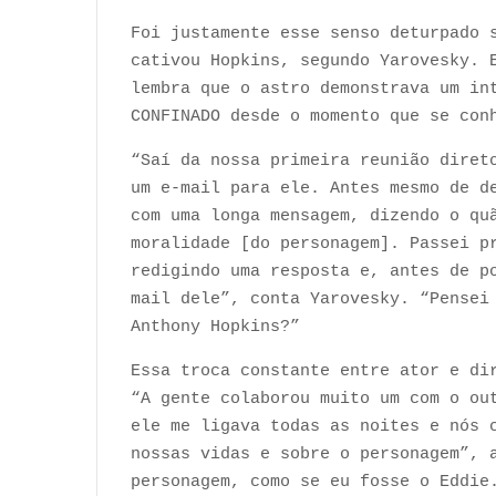
Foi justamente esse senso deturpado 
cativou Hopkins, segundo Yarovesky. 
lembra que o astro demonstrava um in
CONFINADO desde o momento que se co
“Saí da nossa primeira reunião diret
um e-mail para ele. Antes mesmo de d
com uma longa mensagem, dizendo o qu
moralidade [do personagem]. Passei p
redigindo uma resposta e, antes de p
mail dele”, conta Yarovesky. “Pensei
Anthony Hopkins?”
Essa troca constante entre ator e di
“A gente colaborou muito um com o ou
ele me ligava todas as noites e nós 
nossas vidas e sobre o personagem”, 
personagem, como se eu fosse o Eddie