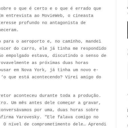
sobre o que é certo e o que é errado que
Em entrevista ao MovieWeb, o cineasta
teresse profundo no antagonista de
nheceram.
o para o aeroporto e, no caminho, mandei
escer do carro, ele já tinha me respondido
ão empolgado estava, discutindo o senso de
rovavelmente as próximas duas horas
ousar em Nova York, já tinha um novo e-
 ‘o que está acontecendo? Virei amigo do
retor aconteceu durante toda a produção.
tro. Um mês antes dele começar a gravar,
conversávamos por uma, duas horas sobre
afirma Yarovesky. “Ele falava comigo no
. O nível de comprometimento dele… Aprendi