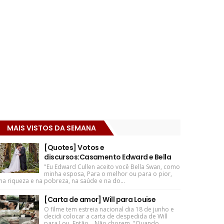
MAIS VISTOS DA SEMANA
[Quotes] Votos e
discursos:Casamento Edward e Bella
"Eu Edward Cullen aceito você Bella Swan, como
minha esposa, Para o melhor ou para o pior,
na riqueza e na pobreza, na saúde e na do...
[Carta de amor] Will para Louise
O filme tem estreia nacional dia 18 de junho e
decidi colocar a carta de despedida de Will
para Lou. Então... Não chorem. "Quando ...