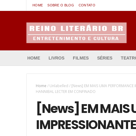
HOME
SOBRE O BLOG
CONTATO
Entretenimento & Cultura
HOME
LIVROS
FILMES
SÉRIES
TEATR
Home
/
Unlabelled
/
[News] EM MAIS UMA PERFORMANCE 
HANNIBAL LECTER EM CONFINADO
[News] EM MAIS
IMPRESSIONANTE