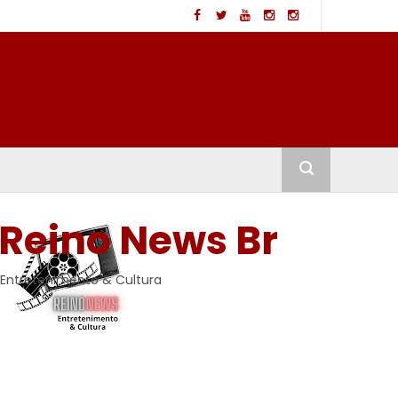
Reino News Br
Entretenimento & Cultura