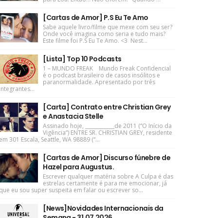
[Cartas de Amor] P.S Eu Te Amo
Sabe aquele livro/filme que mexe com seu ser?
Onde você imagina como seria e tudo mais?
Este filme foi P.S Eu Te Amo. <3 Nest...
[Lista] Top 10 Podcasts
1 – MUNDO FREAK Mundo Freak Confidencial
é o podcast brasileiro de casos insólitos e
paranormalidade. Apresentado por três
integrantes...
[Carta] Contrato entre Christian Grey
e Anastacia Stelle
Assinado hoje, ____________de 2011 (“O Início da
Vigência”) ENTRE SR. CHRISTIAN GREY, residente
em 301 Escala, Seattle, WA 98889 (“...
[Cartas de Amor] Discurso fúnebre de
Hazel para Augustus.
Escrever qualquer matéria sobre A Culpa é das
estrelas certamente é para me emocionar, já
que eu sou super suspeita em falar ou escrever so...
[News]Novidades Internacionais da
Semana - 31.07.2026