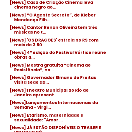
[News] Casa de Criação Cinema leva
cinema negro ao...
[News] “O Agente Secreto”, de Kleber
Mendonça Filh...
[News] Cantor Renan Oliveira tem três
músicas no t...
[News] 'OS DRAGÕES' estreia no RS com
mais de 3.80...
[News] 4ª edição do Festival Vórtice reúne
obras d...
[News] Mostra gratuita “Cinema de
Resistência”, no...
[News] Governador Elmano de Freitas
visita sede da...
[News]Theatro Municipal do Rio de
Janeiro apresent...
[News]Lançamentos Internacionais da
Semana - Virgi...
[News] Etarismo, maternidade e
sexualidade: "Amor ...
[News] JÁ ESTÃO DISPONÍVEIS O TRAILER E