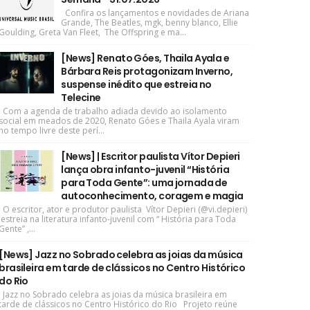
Confira os lançamentos e novidades de Ariana
Grande, The Beatles, mgk, benny blanco, Ellie
Goulding, Greta Van Fleet, The Offspring e ma...
[News] Renato Góes, Thaila Ayala e
Bárbara Reis protagonizam Inverno,
suspense inédito que estreia no
Telecine
Com a agenda de trabalho adiada devido ao isolamento
social em meados de 2020, Renato Góes e Thaila Ayala viram
no tempo livre deste perí...
[News] | Escritor paulista Vítor Depieri
lança obra infanto-juvenil “História
para Toda Gente”: uma jornada de
autoconhecimento, coragem e magia
O escritor, ator e produtor paulista Vítor Depieri (@vi.depieri)
estreia na literatura infanto-juvenil com “ História para Toda
Gente” ,...
[News] Jazz no Sobrado celebra as joias da música
brasileira em tarde de clássicos no Centro Histórico
do Rio
Jazz no Sobrado celebra as joias da música brasileira em
tarde de clássicos no Centro Histórico do Rio Projeto reúne