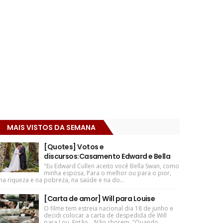
MAIS VISTOS DA SEMANA
[Quotes] Votos e
discursos:Casamento Edward e Bella
"Eu Edward Cullen aceito você Bella Swan, como
minha esposa, Para o melhor ou para o pior,
na riqueza e na pobreza, na saúde e na do...
[Carta de amor] Will para Louise
O filme tem estreia nacional dia 18 de junho e
decidi colocar a carta de despedida de Will
para Lou. Então... Não chorem. "Quando ...