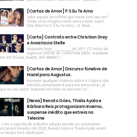
[Cartas de Amor] P.S Eu Te Amo
Sabe aquele livro/filme que mexe com seu ser?
Onde você imagina como seria e tudo mais?
Este filme foi P.S Eu Te Amo. <3 Nest...
[Carta] Contrato entre Christian Grey
e Anastacia Stelle
Assinado hoje, ____________de 2011 (“O Início da
Vigência”) ENTRE SR. CHRISTIAN GREY, residente
em 301 Escala, Seattle, WA 98889 (“...
[Cartas de Amor] Discurso fúnebre de
Hazel para Augustus.
Escrever qualquer matéria sobre A Culpa é das
estrelas certamente é para me emocionar, já
que eu sou super suspeita em falar ou escrever so...
[News] Renato Góes, Thaila Ayala e
Bárbara Reis protagonizam Inverno,
suspense inédito que estreia no
Telecine
Com a agenda de trabalho adiada devido ao isolamento
social em meados de 2020, Renato Góes e Thaila Ayala viram
no tempo livre deste perí...