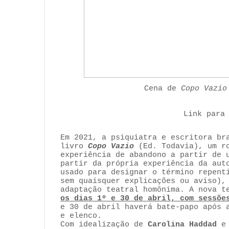
Cena de
Copo Vazio
Link para
Em 2021, a psiquiatra e escritora b
livro
Copo Vazio
(Ed. Todavia), um ro
experiência de abandono a partir de 
partir da própria experiência da au
usado para designar o término repent
sem quaisquer explicações ou aviso),
adaptação teatral homônima. A nova t
os dias 1º e 30 de abril, com sessõe
e 30 de abril haverá bate-papo após 
e elenco.
Com idealização de
Carolina Haddad
e 