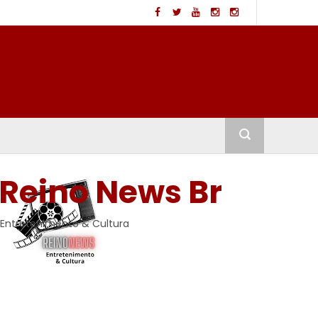
Reino News Br
Entretenimento & Cultura