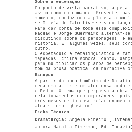
Sobre a encenação
Do ponto de vista narrativo, a peça 
assim como no romance. Presente, pas
momento, conduzindo a plateia a um l
se Mirela de fato tivesse sido lança
Para dar conta de toda essa complexi
Haddad
e
Jorge Guerreiro
alternam-se
discutindo sobre os personagens, e e
história. E, algumas vezes, seus cor
outro.
O espetáculo é metalinguístico e faz
mapeadas, trilha sonora, canto, danç
para multiplicar os planos de percep
tom da prosa poética da narrativa or
Sinopse
A partir da obra homônima de Natali
cena uma atriz e um ator ensaiando e
e Pedro. O tema que perpassa a obra 
relacionamentos contemporâneos, pois
três meses de intenso relacionamento
atuais como ‘ghosting’.
Ficha Técnica
Dramaturgia:
Angela Ribeiro (livreme
autora Natalia Timerman, Ed. Todavia