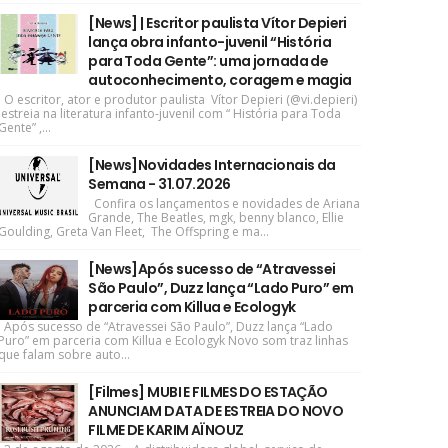
[News] | Escritor paulista Vítor Depieri
lança obra infanto-juvenil “História
para Toda Gente”: uma jornada de
autoconhecimento, coragem e magia
O escritor, ator e produtor paulista Vítor Depieri (@vi.depieri)
estreia na literatura infanto-juvenil com “ História para Toda
Gente” ,...
[News]Novidades Internacionais da
Semana - 31.07.2026
Confira os lançamentos e novidades de Ariana
Grande, The Beatles, mgk, benny blanco, Ellie
Goulding, Greta Van Fleet, The Offspring e ma...
[News]Após sucesso de “Atravessei
São Paulo”, Duzz lança “Lado Puro” em
parceria com Killua e Ecologyk
Após sucesso de “Atravessei São Paulo”, Duzz lança “Lado
Puro” em parceria com Killua e Ecologyk Novo som traz linhas
que falam sobre auto...
[Filmes] MUBI E FILMES DO ESTAÇÃO
ANUNCIAM DATA DE ESTREIA DO NOVO
FILME DE KARIM AÏNOUZ