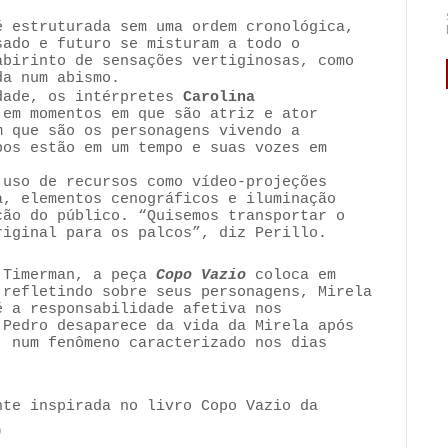
é estruturada sem uma ordem cronológica,
sado e futuro se misturam a todo o
abirinto de sensações vertiginosas, como
da num abismo.
dade, os intérpretes
Carolina
 em momentos em que são atriz e ator
m que são os personagens vivendo a
pos estão em um tempo e suas vozes em
 uso de recursos como vídeo-projeções
a, elementos cenográficos e iluminação
ção do público. “Quisemos transportar o
iginal para os palcos”, diz Perillo.
a Timerman, a peça
Copo Vazio
coloca em
 refletindo sobre seus personagens, Mirela
é a responsabilidade afetiva nos
 Pedro desaparece da vida da Mirela após
, num fenômeno caracterizado nos dias
nte inspirada no livro Copo Vazio da
)