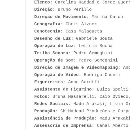
Elenco:
Carolina Haddad e Jorge Guer
Direção:
Bruno Perillo
Direção de Movimento:
Marina Caron
Cenografia:
Chris Aizner
Cenotecnia:
Casa Malagueta
Desenho de Luz:
Gabriele Souza
Operação de Luz
: Letícia Rocha
Trilha Sonora
: Pedro Semeghini
Operação de Som
: Pedro Semeghini
Direção de Imagem e Videomapping:
And
Operação de Vídeo
: Rodrigo Chueri
Figurinista
: Anne Cerutti
Assistente de Figurino
: Luiza Spolti
Fotos
: Bruna Massarelli, Caio Oviedo
Redes Sociais
: Madu Arakaki, Livia G
Produção
: CM Haddad Produções e Corp
Assistência de Produção
: Madu Arakak
Assessoria de Imprensa
: Canal Aberto