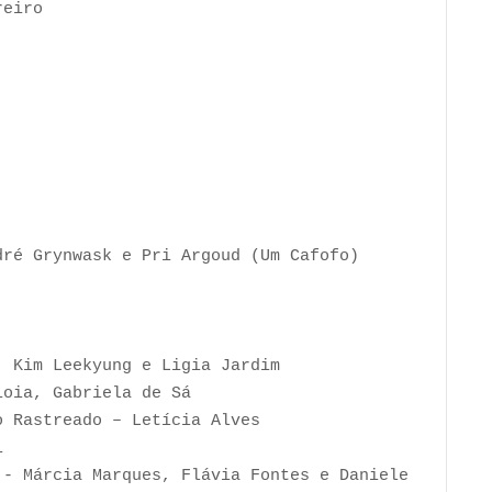
reiro
ré Grynwask e Pri Argoud (Um Cafofo)
, Kim Leekyung e Ligia Jardim
ioia, Gabriela de Sá
o Rastreado – Letícia Alves
i
 - Márcia Marques, Flávia Fontes e Daniele