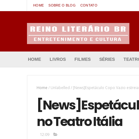
HOME
SOBRE O BLOG
CONTATO
Entretenimento & Cultura
HOME
LIVROS
FILMES
SÉRIES
TEATR
Home
/
Unlabelled
/
[News]Espetáculo Copo Vazio estreia 
[News]Espetáculo
no Teatro Itália
12:09