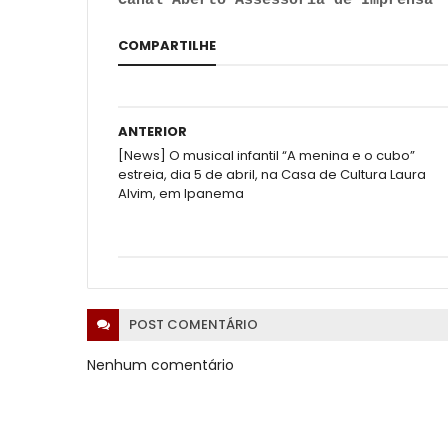
Canal Aberto Assessoria de Imprensa
COMPARTILHE
ANTERIOR
[News] O musical infantil “A menina e o cubo”
estreia, dia 5 de abril, na Casa de Cultura Laura
Alvim, em Ipanema
POST
COMENTÁRIO
Nenhum comentário