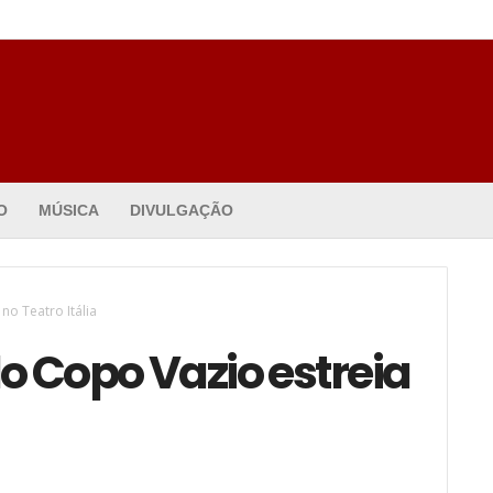
O
MÚSICA
DIVULGAÇÃO
no Teatro Itália
 Copo Vazio estreia