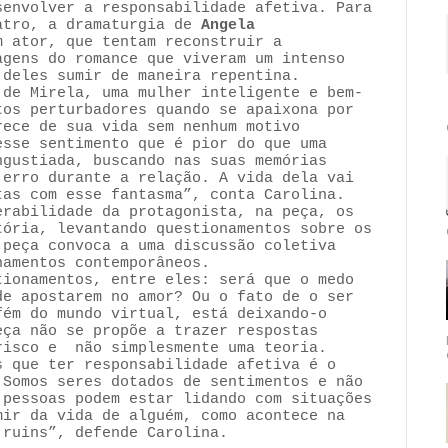
senvolver a responsabilidade afetiva. Para
atro, a dramaturgia de
Angela
 ator, que tentam reconstruir a
agens do romance que viveram um intenso
m deles sumir de maneira repentina.
 de Mirela, uma mulher inteligente e bem-
os perturbadores quando se apaixona por
rece de sua vida sem nenhum motivo
esse sentimento que é pior do que uma
ngustiada, buscando nas suas memórias
 erro durante a relação. A vida dela vai
tas com esse fantasma”, conta Carolina.
erabilidade da protagonista, na peça, os
tória, levantando questionamentos sobre os
 peça convoca a uma discussão coletiva
namentos contemporâneos.
tionamentos, entre eles: será que o medo
de apostarem no amor? Ou o fato de o ser
fém do mundo virtual, está deixando-o
eça não se propõe a trazer respostas
risco e não simplesmente uma teoria.
s que ter responsabilidade afetiva é o
 Somos seres dotados de sentimentos e não
 pessoas podem estar lidando com situações
mir da vida de alguém, como acontece na
m ruins”, defende Carolina.