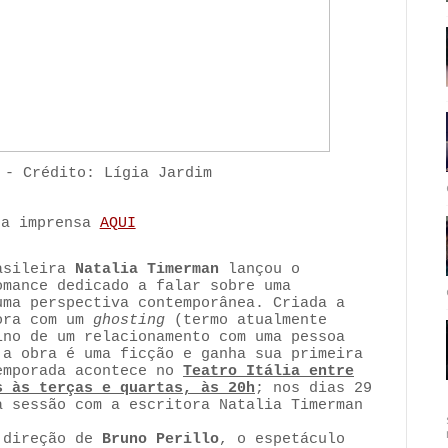
- Crédito: Lígia Jardim
 a imprensa
AQUI
rasileira
Natalia Timerman
lançou o
mance dedicado a falar sobre uma
uma perspectiva contemporânea. Criada a
tora com um
ghosting
(termo atualmente
ino de um relacionamento com uma pessoa
 a obra é uma ficção e ganha sua primeira
emporada acontece no
Teatro Itália entre
s às terças e quartas, às 20h
; nos dias 29
a sessão com a escritora Natalia Timerman
direção de
Bruno Perillo
, o espetáculo