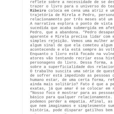
reflete sobre a necessidade de se de
trazer o livro para o universo do te
Ribeiro
coloca em cena uma atriz e um
trajetória de Mirela e Pedro, person
relacionamento por três meses até u
A narrativa explora o ponto de vista
sucedida
que acaba submergida em afet
Pedro, que a abandona. “Pedro desapa
aparente e Mirela precisa lidar com 
simples rejeição. Vemos uma mulher a
algum sinal de que ela cometeu algum
acontecendo e ela está sempre às vol
Enquanto o livro está focado na vuln
atores vão tentando recriar essa his
personagens do livro. Dessa forma, a
sobre a superficialidade dos relacio
O trabalho suscita uma série de ques
de sofrer está impedindo as pessoas 
humano estar, de uma certa forma, re
ainda mais solitário? Fato é que a p
exatas, já que amar é se colocar em 
“Nosso foco é mostrar para as pessoa
básico para qualquer relacionamento.
podemos perder a empatia. Afinal, as
que nem imaginamos e simplesmente su
história, pode disparar gatilhos be