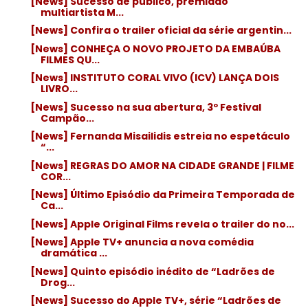
[News] Sucesso de público, premiado
multiartista M...
[News] Confira o trailer oficial da série argentin...
[News] CONHEÇA O NOVO PROJETO DA EMBAÚBA
FILMES QU...
[News] INSTITUTO CORAL VIVO (ICV) LANÇA DOIS
LIVRO...
[News] Sucesso na sua abertura, 3º Festival
Campão...
[News] Fernanda Misailidis estreia no espetáculo
“...
[News] REGRAS DO AMOR NA CIDADE GRANDE | FILME
COR...
[News] Último Episódio da Primeira Temporada de
Ca...
[News] Apple Original Films revela o trailer do no...
[News] Apple TV+ anuncia a nova comédia
dramática ...
[News] Quinto episódio inédito de “Ladrões de
Drog...
[News] Sucesso do Apple TV+, série “Ladrões de