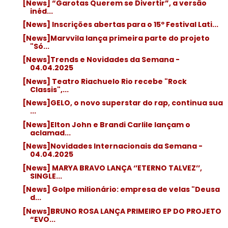
[News] “Garotas Querem se Divertir”, a versão
inéd...
[News] Inscrições abertas para o 15º Festival Lati...
[News]Marvvila lança primeira parte do projeto
"Só...
[News]Trends e Novidades da Semana -
04.04.2025
[News] Teatro Riachuelo Rio recebe "Rock
Classis",...
[News]GELO, o novo superstar do rap, continua sua
...
[News]Elton John e Brandi Carlile lançam o
aclamad...
[News]Novidades Internacionais da Semana -
04.04.2025
[News] MARYA BRAVO LANÇA ‘’ETERNO TALVEZ’’,
SINGLE...
[News] Golpe milionário: empresa de velas "Deusa
d...
[News]BRUNO ROSA LANÇA PRIMEIRO EP DO PROJETO
“EVO...