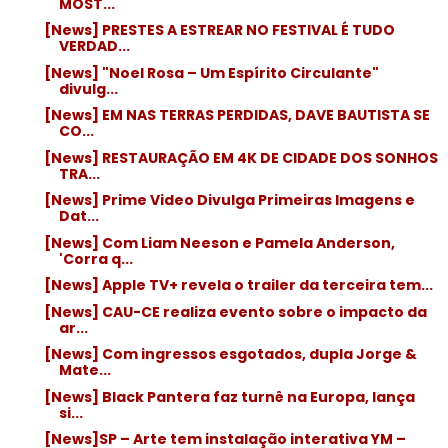
MOST...
[News] PRESTES A ESTREAR NO FESTIVAL É TUDO
VERDAD...
[News] "Noel Rosa – Um Espírito Circulante"
divulg...
[News] EM NAS TERRAS PERDIDAS, DAVE BAUTISTA SE
CO...
[News] RESTAURAÇÃO EM 4K DE CIDADE DOS SONHOS
TRA...
[News] Prime Video Divulga Primeiras Imagens e
Dat...
[News] Com Liam Neeson e Pamela Anderson,
'Corra q...
[News] Apple TV+ revela o trailer da terceira tem...
[News] CAU-CE realiza evento sobre o impacto da
ar...
[News] Com ingressos esgotados, dupla Jorge &
Mate...
[News] Black Pantera faz turnê na Europa, lança
si...
[News]SP – Arte tem instalação interativa YM –