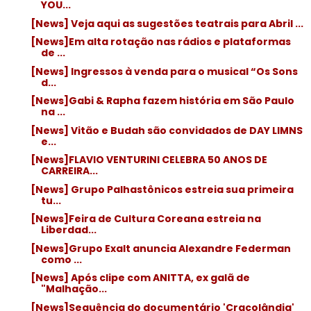
YOU...
[News] Veja aqui as sugestões teatrais para Abril ...
[News]Em alta rotação nas rádios e plataformas
de ...
[News] Ingressos à venda para o musical “Os Sons
d...
[News]Gabi & Rapha fazem história em São Paulo
na ...
[News] Vitão e Budah são convidados de DAY LIMNS
e...
[News]FLAVIO VENTURINI CELEBRA 50 ANOS DE
CARREIRA...
[News] Grupo Palhastônicos estreia sua primeira
tu...
[News]Feira de Cultura Coreana estreia na
Liberdad...
[News]Grupo Exalt anuncia Alexandre Federman
como ...
[News] Após clipe com ANITTA, ex galã de
"Malhação...
[News]Sequência do documentário 'Cracolândia'