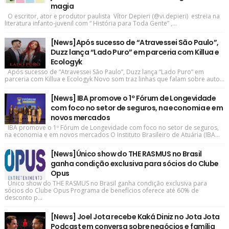
magia
O escritor, ator e produtor paulista Vítor Depieri (@vi.depieri) estreia na
literatura infanto-juvenil com “ História para Toda Gente” ,...
[News]Após sucesso de “Atravessei São Paulo”,
Duzz lança “Lado Puro” em parceria com Killua e
Ecologyk
Após sucesso de “Atravessei São Paulo”, Duzz lança “Lado Puro” em
parceria com Killua e Ecologyk Novo som traz linhas que falam sobre auto...
[News] IBA promove o 1º Fórum de Longevidade
com foco no setor de seguros, na economia e em
novos mercados
IBA promove o 1º Fórum de Longevidade com foco no setor de seguros,
na economia e em novos mercados O Instituto Brasileiro de Atuária (IBA...
[News]Único show do THE RASMUS no Brasil
ganha condição exclusiva para sócios do Clube
Opus
Único show do THE RASMUS no Brasil ganha condição exclusiva para
sócios do Clube Opus Programa de benefícios oferece até 60% de
desconto p...
[News] Joel Jota recebe Kaká Diniz no Jota Jota
Podcast em conversa sobre negócios e família