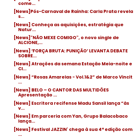
come...
[News]Pós-Carnaval de Rainha: Carla Prata revela
s...
[News] Conheça as aquisições, estratégia que
Natur...
[News]"NÃO MEXE COMIGO", o novo single de
ALCIONE,...
[News] ‘FORÇA BRUTA: PUNIÇÃO’ LEVANTA DEBATE
SOBRE...
[News] Atrações da semana Estação Meia-noite e
Cl...
[News] “Rosas Amarelas - Vol.1&2” de Marco Vincit
...
[News] BELO – O CANTOR DAS MULTIDÕES
Apresentação ...
[News] Escritora recifense Madu Sansil lança “às
v...
[News] Em parceria com Yan, Grupo Balacobaco
lança...
[News] Festival JAZZIN' chega à sua 4ª edição com
...