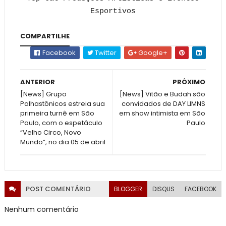
Esportivos
COMPARTILHE
Facebook
Twitter
Google+
ANTERIOR
PRÓXIMO
[News] Grupo
[News] Vitão e Budah são
Palhastônicos estreia sua
convidados de DAY LIMNS
primeira turnê em São
em show intimista em São
Paulo, com o espetáculo
Paulo
“Velho Circo, Novo
Mundo”, no dia 05 de abril
POST
COMENTÁRIO
BLOGGER
DISQUS
FACEBOOK
Nenhum comentário