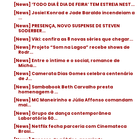
[News] ‘TODO DIA É DIA DE FEIRA’ TEM ESTREIA NEST...
[News] Josiel Konrad e Jade Baraldo incendeiam a
...
[News] PRESENÇA, NOVO SUSPENSE DE STEVEN
SODERBER...
[News] Viki: confira as 8 novas séries que chegar...
[News] Projeto “Som na Lagoa” recebe shows de
Rodr...
[News] Entre o íntimo e o social, romance de
Micha...
[News] Camerata Dias Gomes celebra centenário
de J...
[News] Sambabook Beth Carvalho presta
homenagem à ...
[News] MC Maneirinho e Júlia Affonso comandam
mai...
[News] Grupo de dança contemporânea
Laboratório 60...
[News] Netflix fecha parceria com Cinemateca
Brasi...