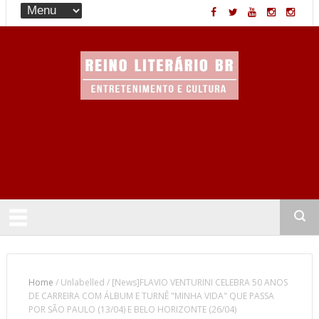
Entretenimento & Cultura
Home
/
Unlabelled
/
[News]FLAVIO VENTURINI CELEBRA 50 ANOS
DE CARREIRA COM ÁLBUM E TURNÊ "MINHA VIDA" QUE PASSA
POR SÃO PAULO (13/04) E BELO HORIZONTE (26/04)