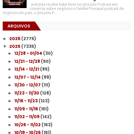
Joel Jota recebe Kaká Diniz no Jota Jota Podcast em
conversa sobre negócios e família Principal podcast de
negócios do país, o Jota Jota P...
ARQUIVOS
2026
(2775)
►
2025
(7335)
▼
12/28 - 01/04
(30)
►
12/21 - 12/28
(50)
►
12/14 - 12/21
(85)
►
12/07 - 12/14
(99)
►
11/30 - 12/07
(111)
►
11/23 - 11/30
(128)
►
11/16 - 11/23
(123)
►
11/09 - 11/16
(151)
►
11/02 - 11/09
(142)
►
10/26 - 11/02
(163)
►
10/19 - 10/26
(151)
►