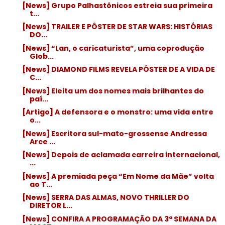
[News] Grupo Palhastônicos estreia sua primeira
t...
[News] TRAILER E PÔSTER DE STAR WARS: HISTÓRIAS
DO...
[News] “Lan, o caricaturista”, uma coprodução
Glob...
[News] DIAMOND FILMS REVELA PÔSTER DE A VIDA DE
C...
[News] Eleita um dos nomes mais brilhantes do
paí...
[Artigo] A defensora e o monstro: uma vida entre
o...
[News] Escritora sul-mato-grossense Andressa
Arce ...
[News] Depois de aclamada carreira internacional,
...
[News] A premiada peça “Em Nome da Mãe” volta
ao T...
[News] SERRA DAS ALMAS, NOVO THRILLER DO
DIRETOR L...
[News] CONFIRA A PROGRAMAÇÃO DA 3ª SEMANA DA