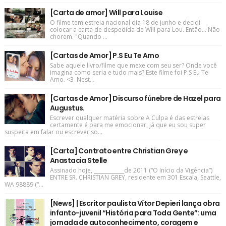
[Carta de amor] Will para Louise
O filme tem estreia nacional dia 18 de junho e decidi
colocar a carta de despedida de Will para Lou. Então... Não
chorem. "Quando ...
[Cartas de Amor] P.S Eu Te Amo
Sabe aquele livro/filme que mexe com seu ser? Onde você
imagina como seria e tudo mais? Este filme foi P.S Eu Te
Amo. <3 Nest...
[Cartas de Amor] Discurso fúnebre de Hazel para
Augustus.
Escrever qualquer matéria sobre A Culpa é das estrelas
certamente é para me emocionar, já que eu sou super
suspeita em falar ou escrever so...
[Carta] Contrato entre Christian Grey e
Anastacia Stelle
Assinado hoje, ____________de 2011 (“O Início da Vigência”)
ENTRE SR. CHRISTIAN GREY, residente em 301 Escala, Seattle,
WA 98889 (“...
[News] | Escritor paulista Vítor Depieri lança obra
infanto-juvenil “História para Toda Gente”: uma
jornada de autoconhecimento, coragem e