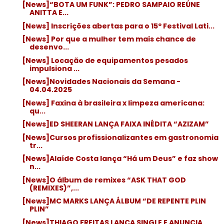
[News]“BOTA UM FUNK”: PEDRO SAMPAIO REÚNE
ANITTA E...
[News] Inscrições abertas para o 15º Festival Lati...
[News] Por que a mulher tem mais chance de
desenvo...
[News] Locação de equipamentos pesados
impulsiona ...
[News]Novidades Nacionais da Semana -
04.04.2025
[News] Faxina à brasileira x limpeza americana:
qu...
[News]ED SHEERAN LANÇA FAIXA INÉDITA “AZIZAM”
[News]Cursos profissionalizantes em gastronomia
tr...
[News]Alaíde Costa lança “Há um Deus” e faz show
n...
[News]O álbum de remixes “ASK THAT GOD
(REMIXES)”,...
[News]MC MARKS LANÇA ÁLBUM “DE REPENTE PLIN
PLIN”
[News]THIAGO FREITAS LANÇA SINGLE E ANUNCIA