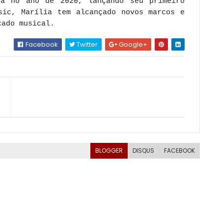
a no ano de 2020, lançando seu primeiro
sic, Marília tem alcançado novos marcos e
cado musical.
Facebook
Twitter
Google+
BLOGGER
DISQUS
FACEBOOK