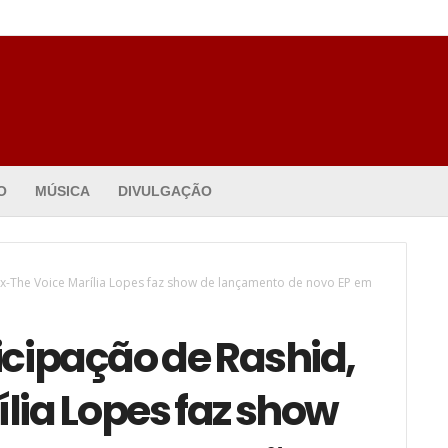
O
MÚSICA
DIVULGAÇÃO
x-The Voice Marília Lopes faz show de lançamento de novo EP em
cipação de Rashid,
lia Lopes faz show