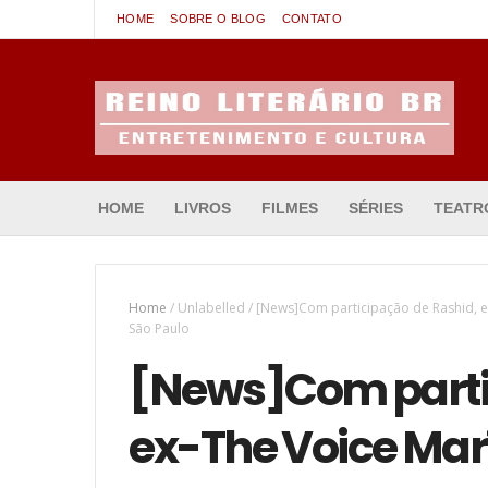
HOME
SOBRE O BLOG
CONTATO
Entretenimento & Cultura
HOME
LIVROS
FILMES
SÉRIES
TEATR
Home
/
Unlabelled
/
[News]Com participação de Rashid, e
São Paulo
[News]Com parti
ex-The Voice Marí