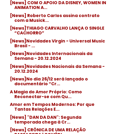
[News] COM O APOIO DA DISNEY, WOMEN IN
ANIMATION A...
[News] Roberto Carlos assina contrato
com a Musick...
[News]THIAGO CARVALHO LANÇA O SINGLE
“CACHORRO”
[News]Novidades Virgin - Universal Music
Brasil - ...
[News]Novidades Internacionais da
Semana - 20.12.2024
[News]Novidades Nacionais da Semana -
20.12.2024
[News]No dia 26/12 será lançado o
documentário “Cr...
A Magia do Amor Próprio: Como
Reconectar-se com Qu...
Amor em Tempos Modernos: Por que
Tantas Relações E...
[News] "DAN DA DAN": Segunda
temporada chega à Cr...
[News] CRÔNICA DE UMA RELAÇÃO