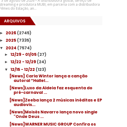
3 de agosto de 2026 – A distribuidora global, serviço de
streaming e produtora MUBI, em parceria com a distribuidora
Filmes do Estação, an...
ARQUIVOS
2026
(2745)
►
2025
(7335)
►
2024
(7574)
▼
12/29 - 01/05
(27)
►
12/22 - 12/29
(24)
►
12/15 - 12/22
(123)
▼
[News] Carla Wintor lança a canção
autoral “Hallel...
[News]Luxo da Aldeia faz esquenta do
pré-carnaval ...
[News]Zeeba lança 2 músicas inéditas e EP
audiovis...
[News]Moisés Navarro lança novo single
"Onde Deus ...
[News]WARNER MUSIC GROUP Confira os