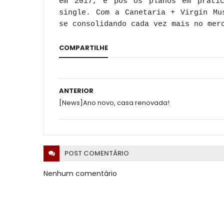
em 2017, e pôs os planos em prátic
single. Com a Canetaria + Virgin Mu
se consolidando cada vez mais no mer
COMPARTILHE
ANTERIOR
[News]Ano novo, casa renovada!
POST
COMENTÁRIO
Nenhum comentário