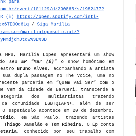
ink para
com.br/event/101129/d/290865/s/1982477?
AR (É)
https://open.spotify.com/intl-
bx6TEOOd61q
/
Siga Marília
gram.com/marilialopesoficial/?
QyMmdjdmJtdw%3D%3D
a MPB, Marília Lopes apresentará um show
ê do seu
EP “Mar (É)”
o show homônimo em
aestro
Bruno Alves
, acompanhando a artista
 sua dupla passagem no The Voice, uma no
recente parceria em “Quem Vai Ser” com o
ue vem da cidade de Barueri, transcende a
egoria dos multiartistas trazendo
 da comunidade LGBTQIAPN+, além de ser
. O espetáculo acontece em 20 de dezembro,
túdio
, em São Paulo, trazendo artistas
, Thiago Jamelão e Tom Ribeira
. O Ep conta
netaria
, conhecido por seu trabalho com