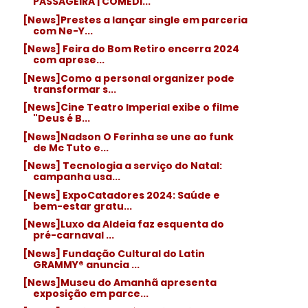
PASSAGEIRA | COMÉDI...
[News]Prestes a lançar single em parceria
com Ne-Y...
[News] Feira do Bom Retiro encerra 2024
com aprese...
[News]Como a personal organizer pode
transformar s...
[News]Cine Teatro Imperial exibe o filme
"Deus é B...
[News]Nadson O Ferinha se une ao funk
de Mc Tuto e...
[News] Tecnologia a serviço do Natal:
campanha usa...
[News] ExpoCatadores 2024: Saúde e
bem-estar gratu...
[News]Luxo da Aldeia faz esquenta do
pré-carnaval ...
[News] Fundação Cultural do Latin
GRAMMY® anuncia ...
[News]Museu do Amanhã apresenta
exposição em parce...