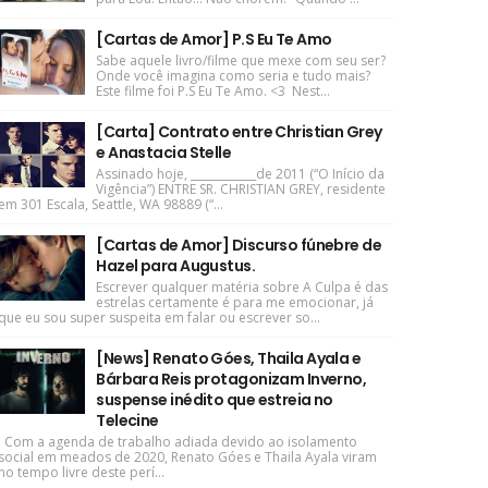
[Cartas de Amor] P.S Eu Te Amo
Sabe aquele livro/filme que mexe com seu ser?
Onde você imagina como seria e tudo mais?
Este filme foi P.S Eu Te Amo. <3 Nest...
[Carta] Contrato entre Christian Grey
e Anastacia Stelle
Assinado hoje, ____________de 2011 (“O Início da
Vigência”) ENTRE SR. CHRISTIAN GREY, residente
em 301 Escala, Seattle, WA 98889 (“...
[Cartas de Amor] Discurso fúnebre de
Hazel para Augustus.
Escrever qualquer matéria sobre A Culpa é das
estrelas certamente é para me emocionar, já
que eu sou super suspeita em falar ou escrever so...
[News] Renato Góes, Thaila Ayala e
Bárbara Reis protagonizam Inverno,
suspense inédito que estreia no
Telecine
Com a agenda de trabalho adiada devido ao isolamento
social em meados de 2020, Renato Góes e Thaila Ayala viram
no tempo livre deste perí...