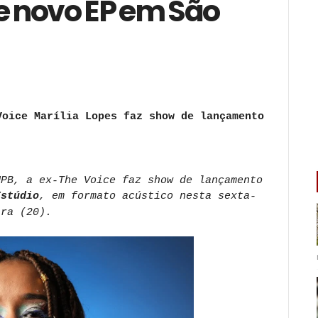
 novo EP em São
Voice Marília Lopes faz show de lançamento
MPB, a ex-The Voice faz show de lançamento
Estúdio
, em formato acústico nesta sexta-
ira (20).