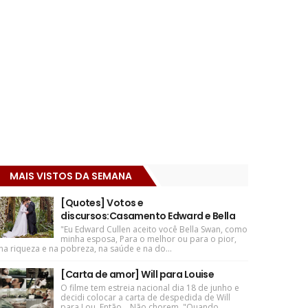
MAIS VISTOS DA SEMANA
[Quotes] Votos e
discursos:Casamento Edward e Bella
"Eu Edward Cullen aceito você Bella Swan, como
minha esposa, Para o melhor ou para o pior,
na riqueza e na pobreza, na saúde e na do...
[Carta de amor] Will para Louise
O filme tem estreia nacional dia 18 de junho e
decidi colocar a carta de despedida de Will
para Lou. Então... Não chorem. "Quando ...