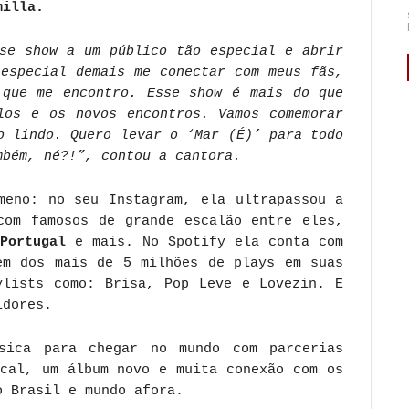
milla.
sse show a um público tão especial e abrir
 especial demais me conectar com meus fãs,
 que me encontro. Esse show é mais do que
los e os novos encontros. Vamos comemorar
o lindo. Quero levar o ‘Mar (É)’ para todo
mbém, né?!”, contou a cantora.
meno: no seu Instagram, ela ultrapassou a
com famosos de grande escalão entre eles,
Portugal
e mais. No Spotify ela conta com
ém dos mais de 5 milhões de plays em suas
ylists como: Brisa, Pop Leve e Lovezin. E
idores.
sica para chegar no mundo com parcerias
ical, um álbum novo e muita conexão com os
o Brasil e mundo afora.