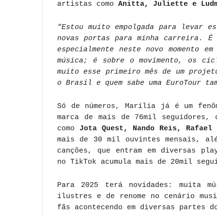
artistas como
Anitta, Juliette e Lud
“Estou muito empolgada para levar e
novas portas para minha carreira. É
especialmente neste novo momento em
música; é sobre o movimento, os cic
muito esse primeiro mês de um projet
o Brasil e quem sabe uma EuroTour ta
Só de números, Marília já é um fenô
marca de mais de 76mil seguidores, 
como
Jota Quest, Nando Reis, Rafael 
mais de 30 mil ouvintes mensais, al
canções, que entram em diversas pla
no TikTok acumula mais de 20mil segu
Para 2025 terá novidades: muita mú
ilustres e de renome no cenário mus
fãs acontecendo em diversas partes d