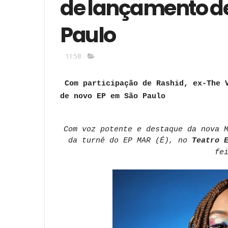
de lançamento de
Paulo
11:58
Com participação de Rashid, ex-The 
de novo EP em São Paulo
Com voz potente e destaque da nova 
da turnê do EP MAR (É), no
Teatro 
fe