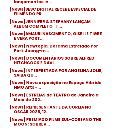
lançamentos in...
[News]SESC DIGITAL RECEBE ESPECIAL DE
FILMES DO PR...
[News]JENNIFER & STEPHANY LANÇAM
ÁLBUM COMPLETO "T...
[News]AMAURI NASCIMENTO, GISELLE TIGRE
E VERA PORT...
[News] Newtopia, Dorama Estrelado Por
Park Jeong-m...
[News] DOCUMENTÁRIOS SOBRE ALFRED
HITCHCOCK E DAVI...
[News] INTERPRETADA POR ANGELINA JOLIE,
SAIBA QU...
[News] Nova exposição no Espaço Híbrido
NMO Arts -...
[News] ESTREIAS de TEATRO de Janeiro a
Maio de 202...
[News] REPRESENTANTE DA COREIA NO
OSCAR 2025, 12....
[News] PREMIADO FILME SUL-COREANO THE
MOON: SOBREV...