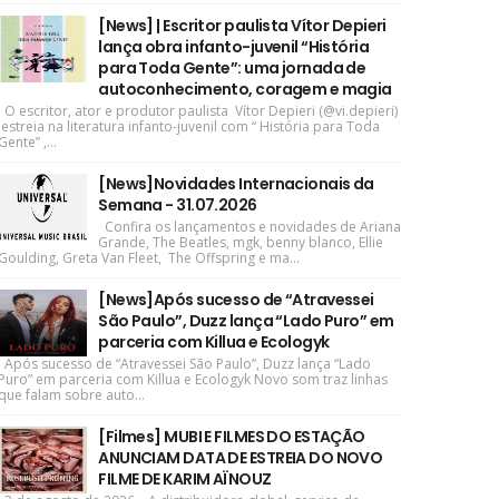
[News] | Escritor paulista Vítor Depieri
lança obra infanto-juvenil “História
para Toda Gente”: uma jornada de
autoconhecimento, coragem e magia
O escritor, ator e produtor paulista Vítor Depieri (@vi.depieri)
estreia na literatura infanto-juvenil com “ História para Toda
Gente” ,...
[News]Novidades Internacionais da
Semana - 31.07.2026
Confira os lançamentos e novidades de Ariana
Grande, The Beatles, mgk, benny blanco, Ellie
Goulding, Greta Van Fleet, The Offspring e ma...
[News]Após sucesso de “Atravessei
São Paulo”, Duzz lança “Lado Puro” em
parceria com Killua e Ecologyk
Após sucesso de “Atravessei São Paulo”, Duzz lança “Lado
Puro” em parceria com Killua e Ecologyk Novo som traz linhas
que falam sobre auto...
[Filmes] MUBI E FILMES DO ESTAÇÃO
ANUNCIAM DATA DE ESTREIA DO NOVO
FILME DE KARIM AÏNOUZ