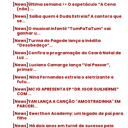
[News]Última semana >> O espetáculo “A Cena
(não) ...
[News] Saiba quem é Duda Estrela? A cantora que
se...
[News]O musical infantil “TumPaTaTum” vai
ganhar u...
[News]Turma do Pagode lança a inédita
“Desobedeço”...
[News]Confira a programação do Ceará Natal de
Luz ...
[News] Luciano Camargo lança “Vai Passar”,
primeir...
[News] Nina Fernandes estreia o eletrizante e
futu...
[News]MC IG APRESENTA EP “DR. IGOR GUILHERME”
COM ...
[News]YAN LANÇA A CANÇÃO "AMOSTRADINHA" EM
PARCERI...
[News] Ewerthon Academy: um legado de pai para
filho
[News] Há dois anos em turnê de sucesso pelo