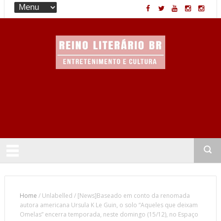
Entretenimento & Cultura
Home
/
Unlabelled
/
[News]Baseado em conto da renomada
autora americana Ursula K Le Guin, o solo “Aqueles que deixam
Omelas” encerra temporada, neste domingo (15/12), no Espaço