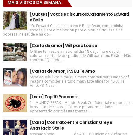
MAIS VISTOS DA SEMANA
[Quotes] Votos e discursos:Casamento Edward
e Bella
"Eu Edward Cullen aceito você Bella Swan, como minha
esposa, Para o melhor ou para o pior, na riqueza e na
pobreza, na saúde e na do...
[Carta de amor] Will para Louise
O filme tem estreia nacional dia 18 de junho e decidi
colocar a carta de despedida de Will para Lou. Então... Não
chorem. "Quando ...
[Cartas de Amor] P.S Eu Te Amo
Sabe aquele livro/filme que mexe com seu ser? Onde você
imagina como seria e tudo mais? Este filme foi P.S Eu Te
Amo. <3 Nest...
[Lista] Top 10 Podcasts
1 – MUNDO FREAK Mundo Freak Confidencial é o podcast
brasileiro de casos insólitos e paranormalidade.
Apresentado por três integrantes...
[Carta] Contrato entre Christian Grey e
Anastacia Stelle
Assinado hoje, ____________de 2011 (“O Início da Vigência”)