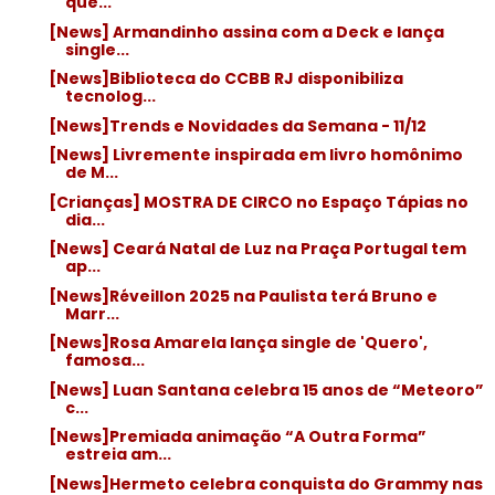
que...
[News] Armandinho assina com a Deck e lança
single...
[News]Biblioteca do CCBB RJ disponibiliza
tecnolog...
[News]Trends e Novidades da Semana - 11/12
[News] Livremente inspirada em livro homônimo
de M...
[Crianças] MOSTRA DE CIRCO no Espaço Tápias no
dia...
[News] Ceará Natal de Luz na Praça Portugal tem
ap...
[News]Réveillon 2025 na Paulista terá Bruno e
Marr...
[News]Rosa Amarela lança single de 'Quero',
famosa...
[News] Luan Santana celebra 15 anos de “Meteoro”
c...
[News]Premiada animação “A Outra Forma”
estreia am...
[News]Hermeto celebra conquista do Grammy nas