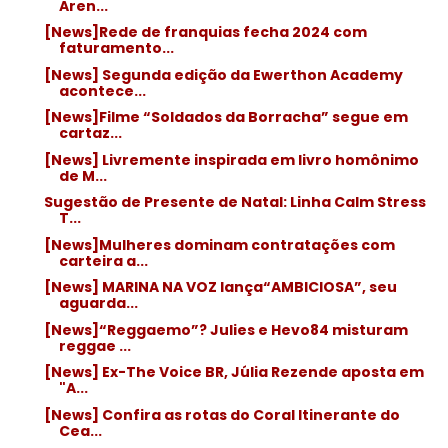
Aren...
[News]Rede de franquias fecha 2024 com
faturamento...
[News] Segunda edição da Ewerthon Academy
acontece...
[News]Filme “Soldados da Borracha” segue em
cartaz...
[News] Livremente inspirada em livro homônimo
de M...
Sugestão de Presente de Natal: Linha Calm Stress
T...
[News]Mulheres dominam contratações com
carteira a...
[News] MARINA NA VOZ lança“AMBICIOSA”, seu
aguarda...
[News]“Reggaemo”? Julies e Hevo84 misturam
reggae ...
[News] Ex-The Voice BR, Júlia Rezende aposta em
"A...
[News] Confira as rotas do Coral Itinerante do
Cea...