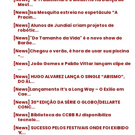
Mest...
[News]Isa Mesquita estreia no espetáculo “A
Pracin...
[News] Alunos de Jundiaí criam projetos de
robótic...
[News]"Do Tamanho da Vida" é o novo show do
Barão...
[News]Chegou o verão, é hora de usar sua piscina
-...
[News] João Gomes e Pabllo Vittar lançam clipe de
...
[News] HUGO ALVAREZ LANÇA O SINGLE “ABISMO”,
DO ÁL...
[News]Lançamento It’s a Long Way – O Exílio em
Cae...
[News] 30ª EDIÇÃO DA SÉRIE O GLOBO/DELLARTE
CONC...
[News] Biblioteca do CCBB RJ disponibiliza
tecnolo...
[News] SUCESSO PELOS FESTIVAIS ONDE FOI EXIBIDO
‘K...