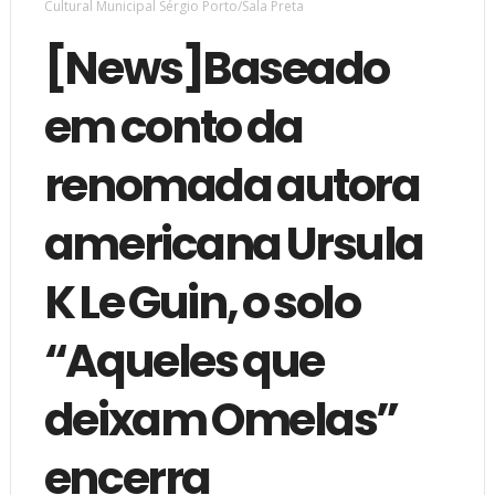
Cultural Municipal Sérgio Porto/Sala Preta
[News]Baseado
em conto da
renomada autora
americana Ursula
K Le Guin, o solo
“Aqueles que
deixam Omelas”
encerra