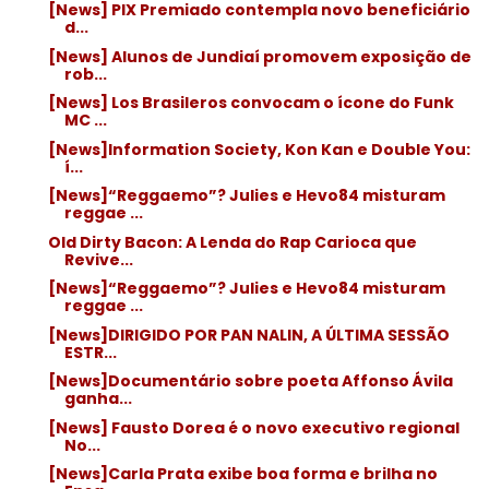
[News] PIX Premiado contempla novo beneficiário
d...
[News] Alunos de Jundiaí promovem exposição de
rob...
[News] Los Brasileros convocam o ícone do Funk
MC ...
[News]Information Society, Kon Kan e Double You:
í...
[News]“Reggaemo”? Julies e Hevo84 misturam
reggae ...
Old Dirty Bacon: A Lenda do Rap Carioca que
Revive...
[News]“Reggaemo”? Julies e Hevo84 misturam
reggae ...
[News]DIRIGIDO POR PAN NALIN, A ÚLTIMA SESSÃO
ESTR...
[News]Documentário sobre poeta Affonso Ávila
ganha...
[News] Fausto Dorea é o novo executivo regional
No...
[News]Carla Prata exibe boa forma e brilha no