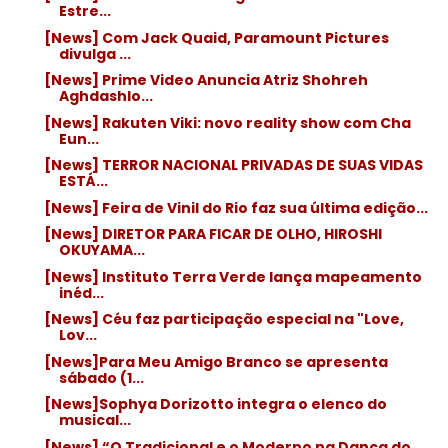
Estre...
[News] Com Jack Quaid, Paramount Pictures
divulga ...
[News] Prime Video Anuncia Atriz Shohreh
Aghdashlo...
[News] Rakuten Viki: novo reality show com Cha
Eun...
[News] TERROR NACIONAL PRIVADAS DE SUAS VIDAS
ESTÁ...
[News] Feira de Vinil do Rio faz sua última edição...
[News] DIRETOR PARA FICAR DE OLHO, HIROSHI
OKUYAMA...
[News] Instituto Terra Verde lança mapeamento
inéd...
[News] Céu faz participação especial na "Love,
Lov...
[News]Para Meu Amigo Branco se apresenta
sábado (1...
[News]Sophya Dorizotto integra o elenco do
musical...
[News] “O Tradicional e o Moderno na Dança do