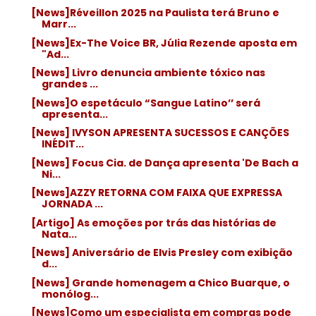
[News]Réveillon 2025 na Paulista terá Bruno e
Marr...
[News]Ex-The Voice BR, Júlia Rezende aposta em
"Ad...
[News] Livro denuncia ambiente tóxico nas
grandes ...
[News]O espetáculo “Sangue Latino’’ será
apresenta...
[News] IVYSON APRESENTA SUCESSOS E CANÇÕES
INÉDIT...
[News] Focus Cia. de Dança apresenta 'De Bach a
Ni...
[News]AZZY RETORNA COM FAIXA QUE EXPRESSA
JORNADA ...
[Artigo] As emoções por trás das histórias de
Nata...
[News] Aniversário de Elvis Presley com exibição
d...
[News] Grande homenagem a Chico Buarque, o
monólog...
[News]Como um especialista em compras pode