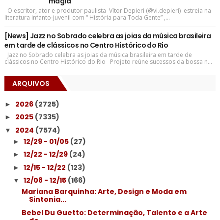
magia
O escritor, ator e produtor paulista Vítor Depieri (@vi.depieri) estreia na
literatura infanto-juvenil com “ História para Toda Gente” ,...
[News] Jazz no Sobrado celebra as joias da música brasileira
em tarde de clássicos no Centro Histórico do Rio
Jazz no Sobrado celebra as joias da música brasileira em tarde de
clássicos no Centro Histórico do Rio Projeto reúne sucessos da bossa n...
ARQUIVOS
2026
(2725)
►
2025
(7335)
►
2024
(7574)
▼
12/29 - 01/05
(27)
►
12/22 - 12/29
(24)
►
12/15 - 12/22
(123)
►
12/08 - 12/15
(166)
▼
Mariana Barquinha: Arte, Design e Moda em
Sintonia...
Bebel Du Guetto: Determinação, Talento e a Arte