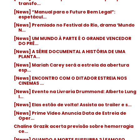
transfo...
[News] “Manual para o Futuro Bem Legal”:
espetácul...
[News] Premiado no Festival do Rio, drama ‘Mundo
N...
[News] UM MUNDO À PARTE É O GRANDE VENCEDOR
DO PRÊ...
[News] A SÉRIE DOCUMENTAL A HISTÓRIA DE UMA
PLANTA...
[News] Mariah Carey será a estrela da abertura
esp...
[News] ENCONTRO COM O DITADOR ESTREIA NOS
CINEMAS ...
[News] Evento na Livraria Drummond: Alberto Lung
l...
[News] Elas estão de volta! Assista ao trailer e s...
[News] Prime Video Anuncia Data de Estreia de
Oper...
Chaline Grazik acerta previsão sobre hemorragia
ce...
[News] QUANDO A MORTE SUSSURRA 2 | FAMOSO