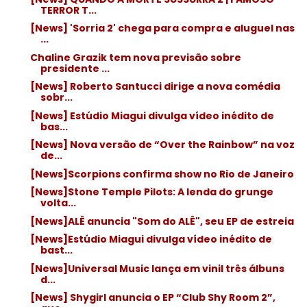
TERROR T...
[News] 'Sorria 2' chega para compra e aluguel nas
...
Chaline Grazik tem nova previsão sobre
presidente ...
[News] Roberto Santucci dirige a nova comédia
sobr...
[News] Estúdio Miagui divulga vídeo inédito de
bas...
[News] Nova versão de “Over the Rainbow” na voz
de...
[News]Scorpions confirma show no Rio de Janeiro
[News]Stone Temple Pilots: A lenda do grunge
volta...
[News]ALÊ anuncia "Som do ALÊ", seu EP de estreia
[News]Estúdio Miagui divulga vídeo inédito de
bast...
[News]Universal Music lança em vinil três álbuns
d...
[News] Shygirl anuncia o EP “Club Shy Room 2”,