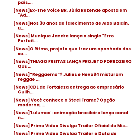
país,...
[News]Ex-The Voice BR, Júlia Rezende aposta em
"Ad...
[News]Nos 30 anos de falecimento de Aldo Baldin,
u...
[News] Munique Jandre lança o single "Erro
Perfeit...
[News]O Ritmo, projeto que traz um apanhado dos
so...
[News]THIAGO FREITAS LANÇA PROJETO FORROZEIRO
QUE ...
[News]“Reggaemo”? Julies e Hevo84 misturam
reggae ...
[News]CDL de Fortaleza entrega ao empresário
Guilh...
[News] Você conhece o Steel Frame? Opção
moderna, ...
[News]'Lulumos': animação brasileira lança canal
n...
[News] Prime Video Divulga Trailer Oficial de Mis...
[News] Prime Video Divulga Trailer e Data de