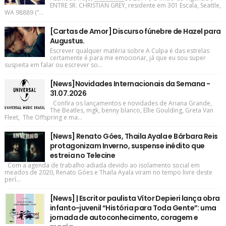
ENTRE SR. CHRISTIAN GREY, residente em 301 Escala, Seattle,
WA 98889 (“...
[Cartas de Amor] Discurso fúnebre de Hazel para
Augustus.
Escrever qualquer matéria sobre A Culpa é das estrelas
certamente é para me emocionar, já que eu sou super
suspeita em falar ou escrever so...
[News]Novidades Internacionais da Semana -
31.07.2026
Confira os lançamentos e novidades de Ariana Grande,
The Beatles, mgk, benny blanco, Ellie Goulding, Greta Van
Fleet, The Offspring e ma...
[News] Renato Góes, Thaila Ayala e Bárbara Reis
protagonizam Inverno, suspense inédito que
estreia no Telecine
Com a agenda de trabalho adiada devido ao isolamento social em
meados de 2020, Renato Góes e Thaila Ayala viram no tempo livre deste
perí...
[News] | Escritor paulista Vítor Depieri lança obra
infanto-juvenil “História para Toda Gente”: uma
jornada de autoconhecimento, coragem e