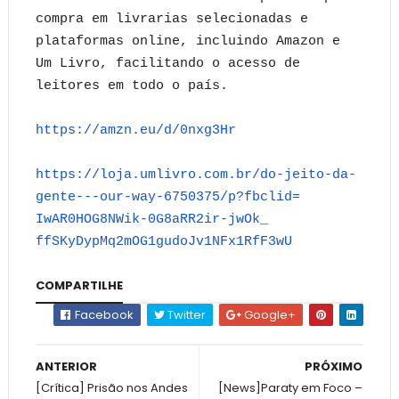
compra em livrarias selecionadas e
plataformas online, incluindo Amazon e
Um Livro, facilitando o acesso de
leitores em todo o país.
https://amzn.eu/d/0nxg3Hr
https://loja.umlivro.com.br/
do-jeito-da-
gente---our-way-
6750375/p?fbclid=
IwAR0HOG8NWik-0G8aRR2ir-jwOk_
ffSKyDypMq2mOG1gudoJv1NFx1RfF3
wU
COMPARTILHE
Facebook
Twitter
Google+
ANTERIOR
PRÓXIMO
[Crítica] Prisão nos Andes
[News]Paraty em Foco –