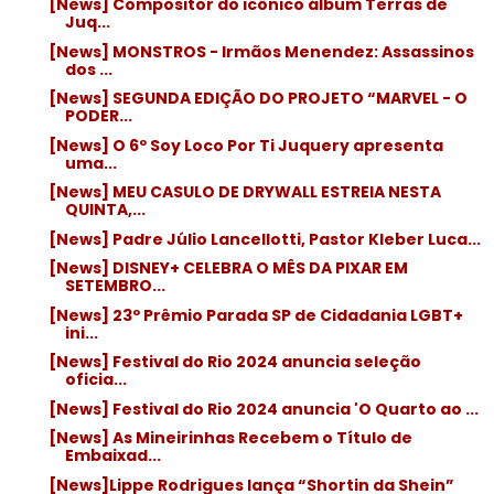
[News] Compositor do icônico álbum Terras de
Juq...
[News] MONSTROS - Irmãos Menendez: Assassinos
dos ...
[News] SEGUNDA EDIÇÃO DO PROJETO “MARVEL - O
PODER...
[News] O 6º Soy Loco Por Ti Juquery apresenta
uma...
[News] MEU CASULO DE DRYWALL ESTREIA NESTA
QUINTA,...
[News] Padre Júlio Lancellotti, Pastor Kleber Luca...
[News] DISNEY+ CELEBRA O MÊS DA PIXAR EM
SETEMBRO...
[News] 23º Prêmio Parada SP de Cidadania LGBT+
ini...
[News] Festival do Rio 2024 anuncia seleção
oficia...
[News] Festival do Rio 2024 anuncia 'O Quarto ao ...
[News] As Mineirinhas Recebem o Título de
Embaixad...
[News]Lippe Rodrigues lança “Shortin da Shein”