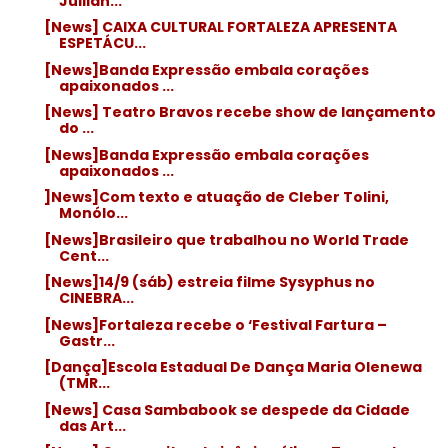
Jullian...
[News] CAIXA CULTURAL FORTALEZA APRESENTA
ESPETÁCU...
[News]Banda Expressão embala corações
apaixonados ...
[News] Teatro Bravos recebe show de lançamento
do ...
[News]Banda Expressão embala corações
apaixonados ...
]News]Com texto e atuação de Cleber Tolini,
Monólo...
[News]Brasileiro que trabalhou no World Trade
Cent...
[News]14/9 (sáb) estreia filme Sysyphus no
CINEBRA...
[News]Fortaleza recebe o ‘Festival Fartura –
Gastr...
[Dança]Escola Estadual De Dança Maria Olenewa
(TMR...
[News] Casa Sambabook se despede da Cidade
das Art...