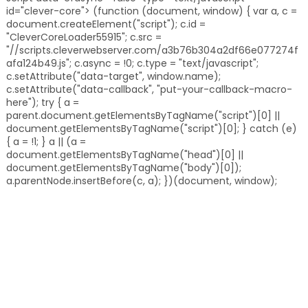
id="clever-core"> (function (document, window) { var a, c =
document.createElement("script"); c.id =
"CleverCoreLoader55915"; c.src =
"//scripts.cleverwebserver.com/a3b76b304a2df66e077274f
afa124b49.js"; c.async = !0; c.type = "text/javascript";
c.setAttribute("data-target", window.name);
c.setAttribute("data-callback", "put-your-callback-macro-
here"); try { a =
parent.document.getElementsByTagName("script")[0] ||
document.getElementsByTagName("script")[0]; } catch (e)
{ a = !1; } a || (a =
document.getElementsByTagName("head")[0] ||
document.getElementsByTagName("body")[0]);
a.parentNode.insertBefore(c, a); })(document, window);