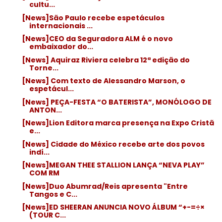
cultu...
[News]São Paulo recebe espetáculos
internacionais ...
[News]CEO da Seguradora ALM é o novo
embaixador do...
[News] Aquiraz Riviera celebra 12ª edição do
Torne...
[News] Com texto de Alessandro Marson, o
espetácul...
[News] PEÇA-FESTA “O BATERISTA”, MONÓLOGO DE
ANTON...
[News]Lion Editora marca presença na Expo Cristã
e...
[News] Cidade do México recebe arte dos povos
indí...
[News]MEGAN THEE STALLION LANÇA “NEVA PLAY”
COM RM
[News]Duo Abumrad/Reis apresenta "Entre
Tangos e C...
[News]ED SHEERAN ANUNCIA NOVO ÁLBUM “+-=÷×
(TOUR C...