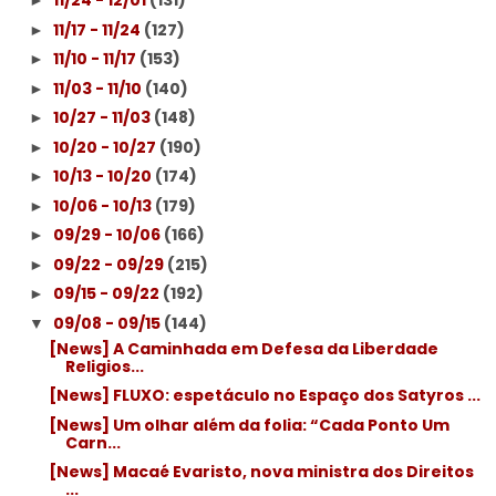
11/24 - 12/01
(131)
►
11/17 - 11/24
(127)
►
11/10 - 11/17
(153)
►
11/03 - 11/10
(140)
►
10/27 - 11/03
(148)
►
10/20 - 10/27
(190)
►
10/13 - 10/20
(174)
►
10/06 - 10/13
(179)
►
09/29 - 10/06
(166)
►
09/22 - 09/29
(215)
►
09/15 - 09/22
(192)
►
09/08 - 09/15
(144)
▼
[News] A Caminhada em Defesa da Liberdade
Religios...
[News] FLUXO: espetáculo no Espaço dos Satyros ...
[News] Um olhar além da folia: “Cada Ponto Um
Carn...
[News] Macaé Evaristo, nova ministra dos Direitos
...