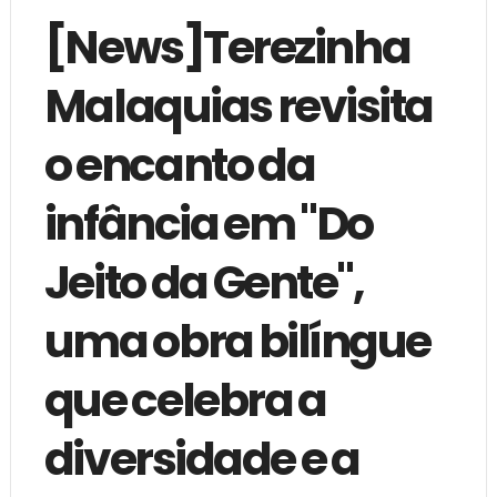
[News]Terezinha
Malaquias revisita
o encanto da
infância em "Do
Jeito da Gente",
uma obra bilíngue
que celebra a
diversidade e a