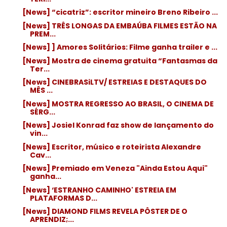
[News] “cicatriz”: escritor mineiro Breno Ribeiro ...
[News] TRÊS LONGAS DA EMBAÚBA FILMES ESTÃO NA
PREM...
[News] ] Amores Solitários: Filme ganha trailer e ...
[News] Mostra de cinema gratuita “Fantasmas da
Ter...
[News] CINEBRASiLTV/ ESTREIAS E DESTAQUES DO
MÊS ...
[News] MOSTRA REGRESSO AO BRASIL, O CINEMA DE
SÉRG...
[News] Josiel Konrad faz show de lançamento do
vin...
[News] Escritor, músico e roteirista Alexandre
Cav...
[News] Premiado em Veneza "Ainda Estou Aqui"
ganha...
[News] ‘ESTRANHO CAMINHO' ESTREIA EM
PLATAFORMAS D...
[News] DIAMOND FILMS REVELA PÔSTER DE O
APRENDIZ;...