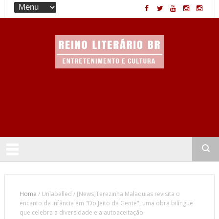
Entretenimento & Cultura
Home
/
Unlabelled
/
[News]Terezinha Malaquias revisita o
encanto da infância em "Do Jeito da Gente", uma obra bilíngue
que celebra a diversidade e a autoaceitação