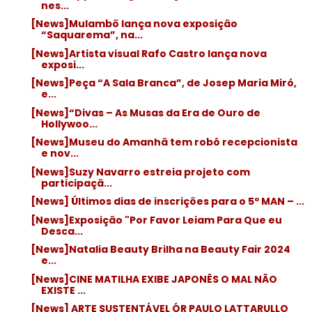
nes...
[News]Mulambö lança nova exposição
“Saquarema”, na...
[News]Artista visual Rafo Castro lança nova
exposi...
[News]Peça “A Sala Branca”, de Josep Maria Miró,
e...
[News]“Divas – As Musas da Era de Ouro de
Hollywoo...
[News]Museu do Amanhã tem robô recepcionista
e nov...
[News]Suzy Navarro estreia projeto com
participaçã...
[News] Últimos dias de inscrições para o 5º MAN – ...
[News]Exposição "Por Favor Leiam Para Que eu
Desca...
[News]Natalia Beauty Brilha na Beauty Fair 2024
e...
[News]CINE MATILHA EXIBE JAPONÊS O MAL NÃO
EXISTE ...
[News] ARTE SUSTENTÁVEL ÓR PAULO LATTARULLO