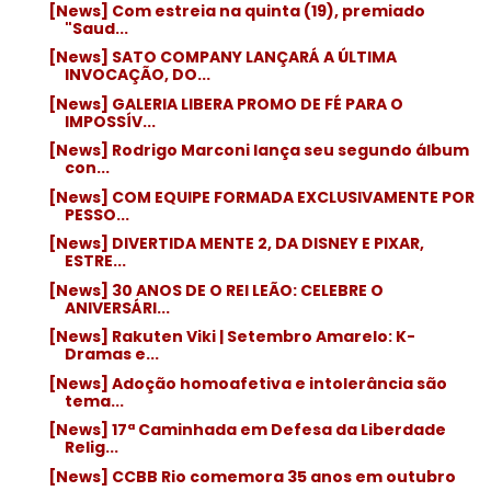
[News] Com estreia na quinta (19), premiado
"Saud...
[News] SATO COMPANY LANÇARÁ A ÚLTIMA
INVOCAÇÃO, DO...
[News] GALERIA LIBERA PROMO DE FÉ PARA O
IMPOSSÍV...
[News] Rodrigo Marconi lança seu segundo álbum
con...
[News] COM EQUIPE FORMADA EXCLUSIVAMENTE POR
PESSO...
[News] DIVERTIDA MENTE 2, DA DISNEY E PIXAR,
ESTRE...
[News] 30 ANOS DE O REI LEÃO: CELEBRE O
ANIVERSÁRI...
[News] Rakuten Viki | Setembro Amarelo: K-
Dramas e...
[News] Adoção homoafetiva e intolerância são
tema...
[News] 17ª Caminhada em Defesa da Liberdade
Relig...
[News] CCBB Rio comemora 35 anos em outubro