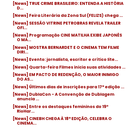
[News] TRUE CRIME BRASILEIRO: ENTENDA A HISTÓRIA
D...
[News] Feira Literária da Zona Sul (FELIZS) chega ...
[News] SESSÃO VITRINE PETROBRAS REVELA TRAILER
OFI...
[News] Programação CINE MATILHA EXIBE JAPONÊS
O MA...
[News] MOSTRA BERNARDET E O CINEMA TEM FILME
DIRI...
[News] Evento: jornalista, escritor e crítico lite...
[News] Quarta-feira Filmes inicia suas atividades ...
[News] EM PACTO DE REDENÇÃO, O MAIOR INIMIGO
DO AS...
[News] Últimos dias de inscrições para 17ª edição ...
[News] DublaCon - A Convenção de Dublagem
anuncia ...
[News] Entre os destaques femininos do 19º
RioHar...
[News] CINEBH CHEGA À 18ª EDIÇÃO, CELEBRA O
CINEMA...