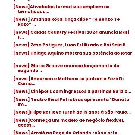
[News]Atividades formativas ampliam as
temáticas c...
[News] Amanda Rosa lança clipe “Te Benzo Te
Rezo” ...
[news] Caldas Country Festival 2024 anuncia Mari
F...
[news] Zezo Potiguar, Luan Estilizado e Raí Saia R...
[news] Thiago Aquino mostra sua potência ao lotar
...
[news] Gloria Groove anuncia lançamento do
segundo...
[news ]Anderson e Matheus se juntam a Zezé Di
Cama...
[News] Cinépolis com ingressos a partir de R$ 12,0...
[News] Teatro Rival Petrobrás apresenta "Donato
Im...
[News]Filipe Ret leva turnê de 15 anos à São Paulo...
[News]Conheça um modelo de negócio flexível,
acess...
[News] Arraiá na Roça de Orlando reúne arte,