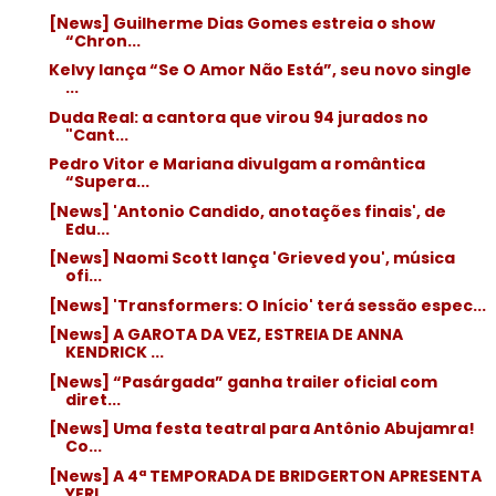
[News] Guilherme Dias Gomes estreia o show
“Chron...
Kelvy lança “Se O Amor Não Está”, seu novo single
...
Duda Real: a cantora que virou 94 jurados no
"Cant...
Pedro Vitor e Mariana divulgam a romântica
“Supera...
[News] 'Antonio Candido, anotações finais', de
Edu...
[News] Naomi Scott lança 'Grieved you', música
ofi...
[News] 'Transformers: O Início' terá sessão espec...
[News] A GAROTA DA VEZ, ESTREIA DE ANNA
KENDRICK ...
[News] “Pasárgada” ganha trailer oficial com
diret...
[News] Uma festa teatral para Antônio Abujamra!
Co...
[News] A 4ª TEMPORADA DE BRIDGERTON APRESENTA
YERI...