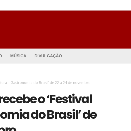
O
MÚSICA
DIVULGAÇÃO
artura – Gastronomia do Brasil’ de 22 a 24 de novembro
ecebe o ‘Festival
omia do Brasil’ de
bro