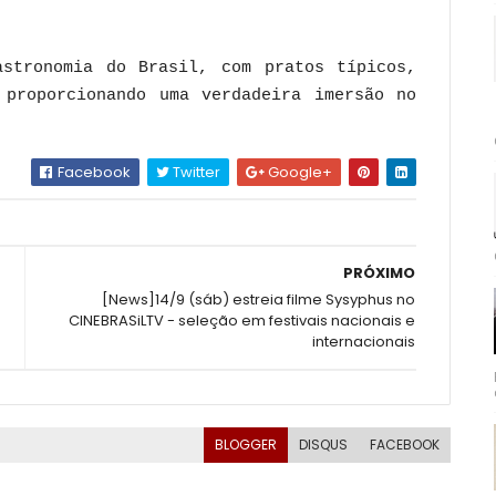
stronomia do Brasil, com pratos típicos,
 proporcionando uma verdadeira imersão no
Facebook
Twitter
Google+
PRÓXIMO
[News]14/9 (sáb) estreia filme Sysyphus no
CINEBRASiLTV - seleção em festivais nacionais e
internacionais
BLOGGER
DISQUS
FACEBOOK