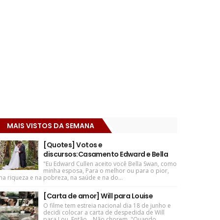
MAIS VISTOS DA SEMANA
[Quotes] Votos e
discursos:Casamento Edward e Bella
"Eu Edward Cullen aceito você Bella Swan, como
minha esposa, Para o melhor ou para o pior,
na riqueza e na pobreza, na saúde e na do...
[Carta de amor] Will para Louise
O filme tem estreia nacional dia 18 de junho e
decidi colocar a carta de despedida de Will
para Lou. Então... Não chorem. "Quando ...