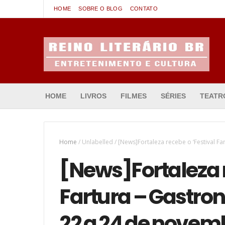
HOME
SOBRE O BLOG
CONTATO
Entretenimento & Cultura
HOME
LIVROS
FILMES
SÉRIES
TEATR
Home
/
Unlabelled
/
[News]Fortaleza recebe o ‘Festival F
[News]Fortaleza r
Fartura – Gastron
22 a 24 de novem