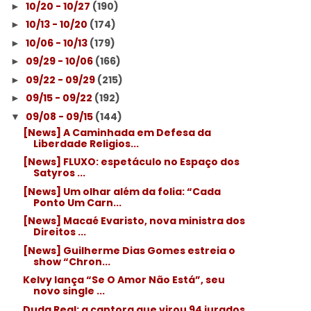
10/20 - 10/27
(190)
►
10/13 - 10/20
(174)
►
10/06 - 10/13
(179)
►
09/29 - 10/06
(166)
►
09/22 - 09/29
(215)
►
09/15 - 09/22
(192)
►
09/08 - 09/15
(144)
▼
[News] A Caminhada em Defesa da
Liberdade Religios...
[News] FLUXO: espetáculo no Espaço dos
Satyros ...
[News] Um olhar além da folia: “Cada
Ponto Um Carn...
[News] Macaé Evaristo, nova ministra dos
Direitos ...
[News] Guilherme Dias Gomes estreia o
show “Chron...
Kelvy lança “Se O Amor Não Está”, seu
novo single ...
Duda Real: a cantora que virou 94 jurados