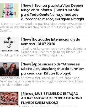
[News] | Escritor paulista Vítor Depieri
lança obra infanto-juvenil “História
para Toda Gente”: uma jornada de
autoconhecimento, coragem e magia
O escritor, ator e produtor paulista Vítor Depieri (@vi.depieri)
estreia na literatura infanto-juvenil com “ História para Toda
Gente” ,...
[News]Novidades Internacionais da
Semana - 31.07.2026
Confira os lançamentos e novidades de Ariana
Grande, The Beatles, mgk, benny blanco, Ellie
Goulding, Greta Van Fleet, The Offspring e ma...
[News]Após sucesso de “Atravessei
São Paulo”, Duzz lança “Lado Puro” em
parceria com Killua e Ecologyk
Após sucesso de “Atravessei São Paulo”, Duzz lança “Lado
Puro” em parceria com Killua e Ecologyk Novo som traz linhas
que falam sobre auto...
[Filmes] MUBI E FILMES DO ESTAÇÃO
ANUNCIAM DATA DE ESTREIA DO NOVO
FILME DE KARIM AÏNOUZ