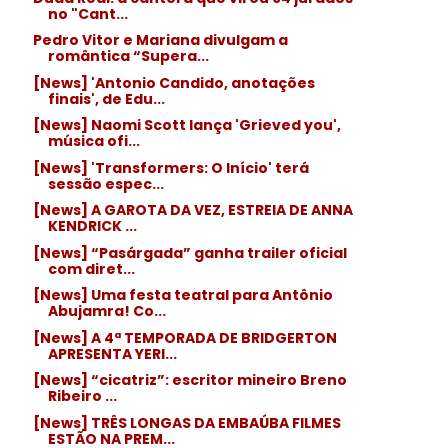
no "Cant...
Pedro Vitor e Mariana divulgam a
romântica “Supera...
[News] 'Antonio Candido, anotações
finais', de Edu...
[News] Naomi Scott lança 'Grieved you',
música ofi...
[News] 'Transformers: O Início' terá
sessão espec...
[News] A GAROTA DA VEZ, ESTREIA DE ANNA
KENDRICK ...
[News] “Pasárgada” ganha trailer oficial
com diret...
[News] Uma festa teatral para Antônio
Abujamra! Co...
[News] A 4ª TEMPORADA DE BRIDGERTON
APRESENTA YERI...
[News] “cicatriz”: escritor mineiro Breno
Ribeiro ...
[News] TRÊS LONGAS DA EMBAÚBA FILMES
ESTÃO NA PREM...