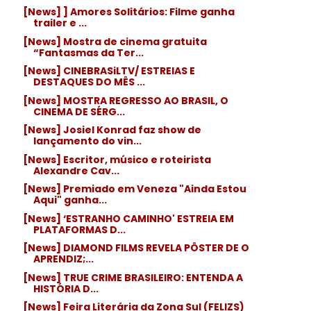
[News] ] Amores Solitários: Filme ganha
trailer e ...
[News] Mostra de cinema gratuita
“Fantasmas da Ter...
[News] CINEBRASiLTV/ ESTREIAS E
DESTAQUES DO MÊS ...
[News] MOSTRA REGRESSO AO BRASIL, O
CINEMA DE SÉRG...
[News] Josiel Konrad faz show de
lançamento do vin...
[News] Escritor, músico e roteirista
Alexandre Cav...
[News] Premiado em Veneza "Ainda Estou
Aqui" ganha...
[News] ‘ESTRANHO CAMINHO' ESTREIA EM
PLATAFORMAS D...
[News] DIAMOND FILMS REVELA PÔSTER DE O
APRENDIZ;...
[News] TRUE CRIME BRASILEIRO: ENTENDA A
HISTÓRIA D...
[News] Feira Literária da Zona Sul (FELIZS)