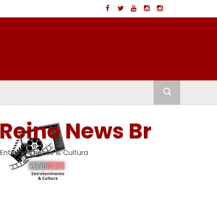
Reino News Br
Entretenimento & Cultura