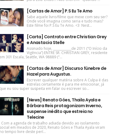
[Cartas de Amor] P.S Eu Te Amo
Sabe aquele livro/filme que mexe com seu ser?
Onde você imagina como seria e tudo mais?
Este filme foi P.S Eu Te Amo. <3 Nest...
[Carta] Contrato entre Christian Grey
e Anastacia Stelle
Assinado hoje, ____________de 2011 (“O Início da
Vigência”) ENTRE SR. CHRISTIAN GREY, residente
em 301 Escala, Seattle, WA 98889 (“...
[Cartas de Amor] Discurso fúnebre de
Hazel para Augustus.
Escrever qualquer matéria sobre A Culpa é das
estrelas certamente é para me emocionar, já
que eu sou super suspeita em falar ou escrever so...
[News] Renato Góes, Thaila Ayala e
Bárbara Reis protagonizam Inverno,
suspense inédito que estreia no
Telecine
Com a agenda de trabalho adiada devido ao isolamento
social em meados de 2020, Renato Góes e Thaila Ayala viram
no tempo livre deste perí...