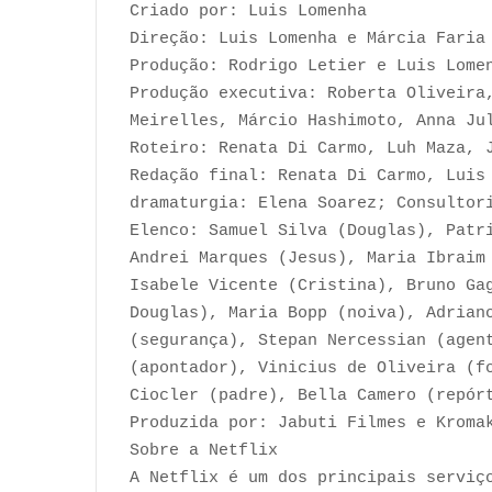
Criado por: Luis Lomenha
Direção: Luis Lomenha e Márcia Faria
Produção: Rodrigo Letier e Luis Lome
Produção executiva: Roberta Oliveira
Meirelles, Márcio Hashimoto, Anna Ju
Roteiro: Renata Di Carmo, Luh Maza, 
Redação final: Renata Di Carmo, Luis
dramaturgia: Elena Soarez; Consultor
Elenco: Samuel Silva (Douglas), Patr
Andrei Marques (Jesus), Maria Ibraim
Isabele Vicente (Cristina), Bruno Ga
Douglas), Maria Bopp (noiva), Adrian
(segurança), Stepan Nercessian (agen
(apontador), Vinicius de Oliveira (f
Ciocler (padre), Bella Camero (repó
Produzida por: Jabuti Filmes e Kroma
Sobre a Netflix
A Netflix é um dos principais serviç