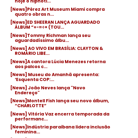
hoje o hipnoti...
[News]Pérez Art Museum Miami compra
quatro obras n...
[News]ED SHEERAN LANÇA AGUARDADO
ÁLBUM “+-=÷× (TOU...
[News]Tommy Richman lança seu
aguardadíssimo álbu...
[News] AO VIVO EM BRASÍLIA: CLAYTON &
ROMÁRIO LIBE...
[News]A cantora Lúcia Menezes retorna
aos palcos c...
[News] Museu do Amanhã apresenta:
‘Esquenta COP:...
[News] João Neves lança "Novo
Endereço"
[News]Montell Fish lança seu novo álbum,
“CHARLOTTE”
[News] Vitória Vaz encerra temporada da
performanc...
[News]Indústria paraibana lidera inclusão
feminina...