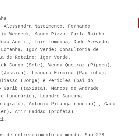
nha
, Alessandra Nascimento, Fernando
lia Werneck, Mauro Pizzo, Carla Rainho.
João Ademir, Luis Lomenha, Dodô Azevedo.
 Lomenha, Igor Verde; Consultoria de
ia de Roteiro: Igor Verde.
ick Congo (Sete), Wendy Queiroz (Pipoca),
 (Jéssica), Leandro Firmino (Paulinho),
gliasso (Jorge) e Péricles (pai do
o Garib (taxista), Marcos de Andrade
te funerário), Leandro Santana
otógrafo), Antonio Pitanga (ancião) , Caco
rter), Amir Haddad (profeta)
ki.
os de entretenimento do mundo. São 278