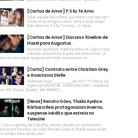
[Cartas de Amor] P.S Eu Te Amo
Sabe aquele livro/filme que mexe com seu ser?
Onde você imagina como seria e tudo mais?
Este filme foi P.S Eu Te Amo. <3 Nest...
[Cartas de Amor] Discurso fúnebre de
Hazel para Augustus.
Escrever qualquer matéria sobre A Culpa é das
estrelas certamente é para me emocionar, já
que eu sou super suspeita em falar ou escrever so...
[Carta] Contrato entre Christian Grey
e Anastacia Stelle
Assinado hoje, ____________de 2011 (“O Início da
Vigência”) ENTRE SR. CHRISTIAN GREY, residente
em 301 Escala, Seattle, WA 98889 (“...
[News] Renato Góes, Thaila Ayala e
Bárbara Reis protagonizam Inverno,
suspense inédito que estreia no
Telecine
Com a agenda de trabalho adiada devido ao isolamento
social em meados de 2020, Renato Góes e Thaila Ayala viram
no tempo livre deste perí...