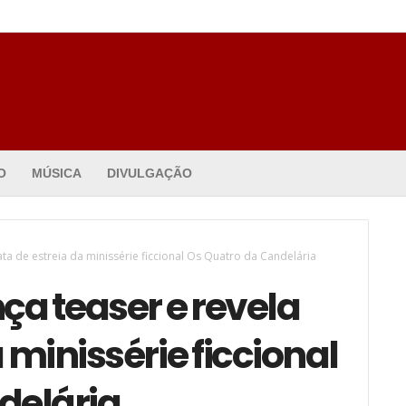
O
MÚSICA
DIVULGAÇÃO
data de estreia da minissérie ficcional Os Quatro da Candelária
nça teaser e revela
 minissérie ficcional
delária