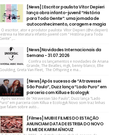
[News] | Escritor paulista Vítor Depieri
lança obra infanto-juvenil “História
para Toda Gente”: uma jornada de
autoconhecimento, coragem e magia
O escritor, ator e produtor paulista Vítor Depieri (@vi.depieri)
estreia na literatura infanto-juvenil com “ História para Toda
Gente” ,...
[News]Novidades Internacionais da
Semana - 31.07.2026
Confira os lançamentos e novidades de Ariana
Grande, The Beatles, mgk, benny blanco, Ellie
Goulding, Greta Van Fleet, The Offspring e ma...
[News]Após sucesso de “Atravessei
São Paulo”, Duzz lança “Lado Puro” em
parceria com Killua e Ecologyk
Após sucesso de “Atravessei São Paulo”, Duzz lança “Lado
Puro” em parceria com Killua e Ecologyk Novo som traz linhas
que falam sobre auto...
[Filmes] MUBI E FILMES DO ESTAÇÃO
ANUNCIAM DATA DE ESTREIA DO NOVO
FILME DE KARIM AÏNOUZ