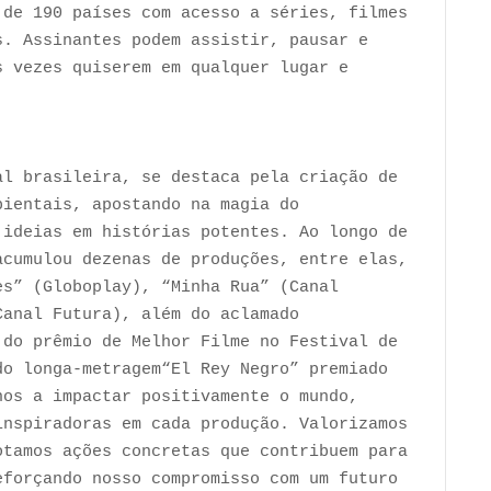
 de 190 países com acesso a séries, filmes
s. Assinantes podem assistir, pausar e
s vezes quiserem em qualquer lugar e
al brasileira, se destaca pela criação de
bientais, apostando na magia do
 ideias em histórias potentes. Ao longo de
acumulou dezenas de produções, entre elas,
es” (Globoplay), “Minha Rua” (Canal
Canal Futura), além do aclamado
 do prêmio de Melhor Filme no Festival de
do longa-metragem“El Rey Negro” premiado
nos a impactar positivamente o mundo,
inspiradoras em cada produção. Valorizamos
otamos ações concretas que contribuem para
eforçando nosso compromisso com um futuro