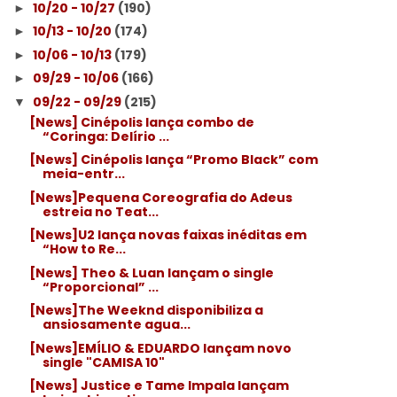
10/20 - 10/27
(190)
►
10/13 - 10/20
(174)
►
10/06 - 10/13
(179)
►
09/29 - 10/06
(166)
►
09/22 - 09/29
(215)
▼
[News] Cinépolis lança combo de
“Coringa: Delírio ...
[News] Cinépolis lança “Promo Black” com
meia-entr...
[News]Pequena Coreografia do Adeus
estreia no Teat...
[News]U2 lança novas faixas inéditas em
“How to Re...
[News] Theo & Luan lançam o single
“Proporcional” ...
[News]The Weeknd disponibiliza a
ansiosamente agua...
[News]EMÍLIO & EDUARDO lançam novo
single "CAMISA 10"
[News] Justice e Tame Impala lançam