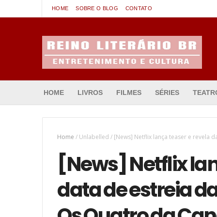
HOME
SOBRE O BLOG
CONTATO
Entretenimento & Cultura
HOME
LIVROS
FILMES
SÉRIES
TEATR
Home
/
Unlabelled
/
[News] Netflix lança teaser e revela 
[News] Netflix la
data de estreia da
Os Quatro da Can