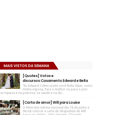
MAIS VISTOS DA SEMANA
[Quotes] Votos e
discursos:Casamento Edward e Bella
"Eu Edward Cullen aceito você Bella Swan, como
minha esposa, Para o melhor ou para o pior,
na riqueza e na pobreza, na saúde e na do...
[Carta de amor] Will para Louise
O filme tem estreia nacional dia 18 de junho e
decidi colocar a carta de despedida de Will
para Lou. Então... Não chorem. "Quando ...