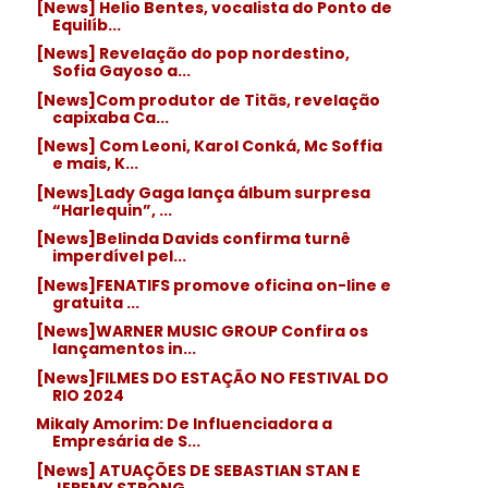
[News] Helio Bentes, vocalista do Ponto de
Equilíb...
[News] Revelação do pop nordestino,
Sofia Gayoso a...
[News]Com produtor de Titãs, revelação
capixaba Ca...
[News] Com Leoni, Karol Conká, Mc Soffia
e mais, K...
[News]Lady Gaga lança álbum surpresa
“Harlequin”, ...
[News]Belinda Davids confirma turnê
imperdível pel...
[News]FENATIFS promove oficina on-line e
gratuita ...
[News]WARNER MUSIC GROUP Confira os
lançamentos in...
[News]FILMES DO ESTAÇÃO NO FESTIVAL DO
RIO 2024
Mikaly Amorim: De Influenciadora a
Empresária de S...
[News] ATUAÇÕES DE SEBASTIAN STAN E
JEREMY STRONG ...