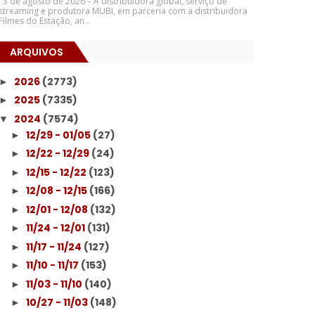
3 de agosto de 2026 – A distribuidora global, serviço de
streaming e produtora MUBI, em parceria com a distribuidora
Filmes do Estação, an...
ARQUIVOS
2026
(2773)
►
2025
(7335)
►
2024
(7574)
▼
12/29 - 01/05
(27)
►
12/22 - 12/29
(24)
►
12/15 - 12/22
(123)
►
12/08 - 12/15
(166)
►
12/01 - 12/08
(132)
►
11/24 - 12/01
(131)
►
11/17 - 11/24
(127)
►
11/10 - 11/17
(153)
►
11/03 - 11/10
(140)
►
10/27 - 11/03
(148)
►