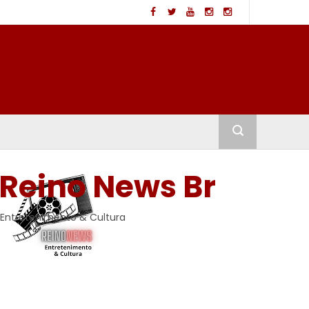
Reino News Br
Entretenimento & Cultura