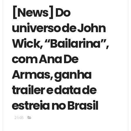
[News] Do
universo de John
Wick, “Bailarina”,
com Ana De
Armas, ganha
trailer e data de
estreia no Brasil
21:05