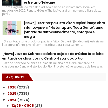
estreia no Telecine
Com a agenda de trabalho adiada devido ao isolamento social em
meados de 2020, Renato Góes e Thaila Ayala viram no tempo livre deste
perí...
[News] | Escritor paulista Vítor Depieri lança obra
infanto-juvenil “História para Toda Gente”: uma
jornada de autoconhecimento, coragem e
magia
O escritor, ator e produtor paulista Vítor Depieri (@vi.depieri) estreia na
literatura infanto-juvenil com “ História para Toda Gente” ,...
[News] Jazz no Sobrado celebra as joias da música brasileira
em tarde de clássicos no Centro Histórico do Rio
Jazz no Sobrado celebra as joias da música brasileira em tarde de
clássicos no Centro Histórico do Rio Projeto reúne sucessos da bossa n...
ARQUIVOS
2026
(2729)
►
2025
(7335)
►
2024
(7574)
▼
12/29 - 01/05
(27)
►