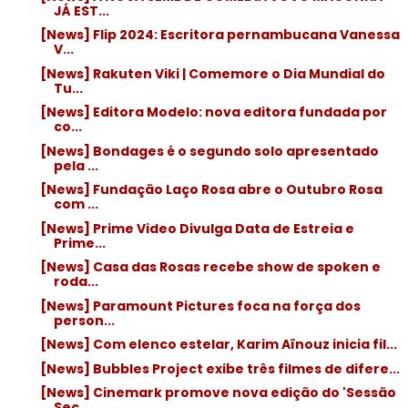
JÁ EST...
[News] Flip 2024: Escritora pernambucana Vanessa
V...
[News] Rakuten Viki | Comemore o Dia Mundial do
Tu...
[News] Editora Modelo: nova editora fundada por
co...
[News] Bondages é o segundo solo apresentado
pela ...
[News] Fundação Laço Rosa abre o Outubro Rosa
com ...
[News] Prime Video Divulga Data de Estreia e
Prime...
[News] Casa das Rosas recebe show de spoken e
roda...
[News] Paramount Pictures foca na força dos
person...
[News] Com elenco estelar, Karim Aïnouz inicia fil...
[News] Bubbles Project exibe três filmes de difere...
[News] Cinemark promove nova edição do 'Sessão
Sec...