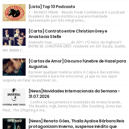
[Lista] Top 10 Podcasts
1 – MUNDO FREAK Mundo Freak Confidencial é o podcast
brasileiro de casos insólitos e paranormalidade.
Apresentado por três integrantes...
[Carta] Contrato entre Christian Grey e
Anastacia Stelle
Assinado hoje, ____________de 2011 (“O Início da Vigência”)
ENTRE SR. CHRISTIAN GREY, residente em 301 Escala, Seattle,
WA 98889 (“...
[Cartas de Amor] Discurso fúnebre de Hazel para
Augustus.
Escrever qualquer matéria sobre A Culpa é das estrelas
certamente é para me emocionar, já que eu sou super
suspeita em falar ou escrever so...
[News]Novidades Internacionais da Semana -
31.07.2026
Confira os lançamentos e novidades de Ariana Grande,
The Beatles, mgk, benny blanco, Ellie Goulding, Greta Van
Fleet, The Offspring e ma...
[News] Renato Góes, Thaila Ayala e Bárbara Reis
protagonizam Inverno, suspense inédito que