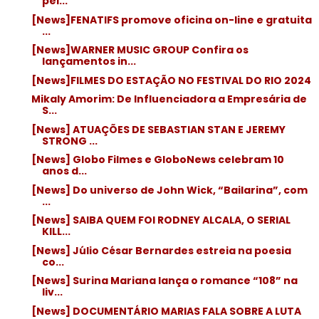
pel...
[News]FENATIFS promove oficina on-line e gratuita
...
[News]WARNER MUSIC GROUP Confira os
lançamentos in...
[News]FILMES DO ESTAÇÃO NO FESTIVAL DO RIO 2024
Mikaly Amorim: De Influenciadora a Empresária de
S...
[News] ATUAÇÕES DE SEBASTIAN STAN E JEREMY
STRONG ...
[News] Globo Filmes e GloboNews celebram 10
anos d...
[News] Do universo de John Wick, “Bailarina”, com
...
[News] SAIBA QUEM FOI RODNEY ALCALA, O SERIAL
KILL...
[News] Júlio César Bernardes estreia na poesia
co...
[News] Surina Mariana lança o romance “108” na
liv...
[News] DOCUMENTÁRIO MARIAS FALA SOBRE A LUTA