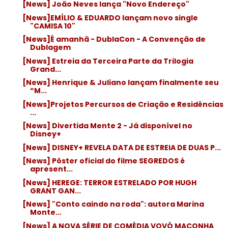
[News] João Neves lança "Novo Endereço"
[News]EMÍLIO & EDUARDO lançam novo single
"CAMISA 10"
[News]É amanhã - DublaCon - A Convenção de
Dublagem
[News] Estreia da Terceira Parte da Trilogia
Grand...
[News] Henrique & Juliano lançam finalmente seu
“M...
[News]Projetos Percursos de Criação e Residências
...
[News] Divertida Mente 2 - Já disponível no
Disney+
[News] DISNEY+ REVELA DATA DE ESTREIA DE DUAS P...
[News] Pôster oficial do filme SEGREDOS é
apresent...
[News] HEREGE: TERROR ESTRELADO POR HUGH
GRANT GAN...
[News] "Conto caindo na roda": autora Marina
Monte...
[News] A NOVA SÉRIE DE COMÉDIA VOVÓ MACONHA