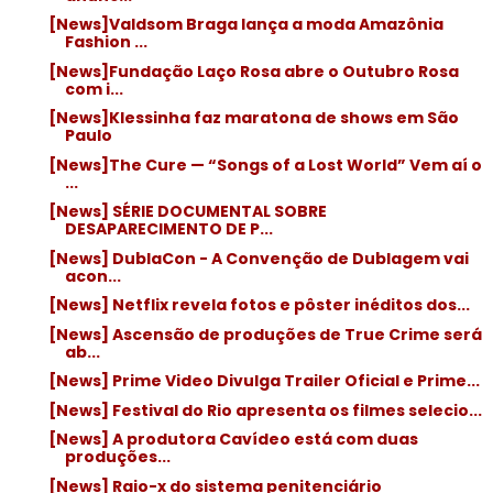
[News]Valdsom Braga lança a moda Amazônia
Fashion ...
[News]Fundação Laço Rosa abre o Outubro Rosa
com i...
[News]Klessinha faz maratona de shows em São
Paulo
[News]The Cure — “Songs of a Lost World” Vem aí o
...
[News] SÉRIE DOCUMENTAL SOBRE
DESAPARECIMENTO DE P...
[News] DublaCon - A Convenção de Dublagem vai
acon...
[News] Netflix revela fotos e pôster inéditos dos...
[News] Ascensão de produções de True Crime será
ab...
[News] Prime Video Divulga Trailer Oficial e Prime...
[News] Festival do Rio apresenta os filmes selecio...
[News] A produtora Cavídeo está com duas
produções...
[News] Raio-x do sistema penitenciário