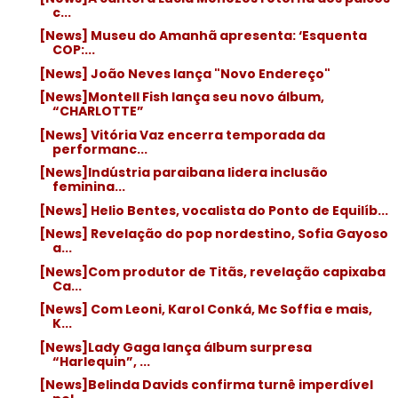
c...
[News] Museu do Amanhã apresenta: ‘Esquenta
COP:...
[News] João Neves lança "Novo Endereço"
[News]Montell Fish lança seu novo álbum,
“CHARLOTTE”
[News] Vitória Vaz encerra temporada da
performanc...
[News]Indústria paraibana lidera inclusão
feminina...
[News] Helio Bentes, vocalista do Ponto de Equilíb...
[News] Revelação do pop nordestino, Sofia Gayoso
a...
[News]Com produtor de Titãs, revelação capixaba
Ca...
[News] Com Leoni, Karol Conká, Mc Soffia e mais,
K...
[News]Lady Gaga lança álbum surpresa
“Harlequin”, ...
[News]Belinda Davids confirma turnê imperdível