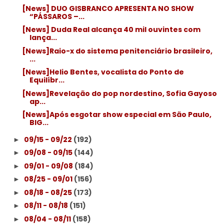
[News] DUO GISBRANCO APRESENTA NO SHOW
“PÁSSAROS –...
[News] Duda Real alcança 40 mil ouvintes com
lança...
[News]Raio-x do sistema penitenciário brasileiro,
...
[News]Helio Bentes, vocalista do Ponto de
Equilíbr...
[News]Revelação do pop nordestino, Sofia Gayoso
ap...
[News]Após esgotar show especial em São Paulo,
BIG...
09/15 - 09/22
(192)
►
09/08 - 09/15
(144)
►
09/01 - 09/08
(184)
►
08/25 - 09/01
(156)
►
08/18 - 08/25
(173)
►
08/11 - 08/18
(151)
►
08/04 - 08/11
(158)
►