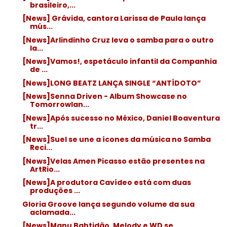
brasileiro,...
[News] Grávida, cantora Larissa de Paula lança
mús...
[News]Arlindinho Cruz leva o samba para o outro
la...
[News]Vamos!, espetáculo infantil da Companhia
de ...
[News]LONG BEATZ LANÇA SINGLE “ANTÍDOTO”
[News]Senna Driven - Album Showcase no
Tomorrowlan...
[News]Após sucesso no México, Daniel Boaventura
tr...
[News]Suel se une a ícones da música no Samba
Reci...
[News]Velas Amen Picasso estão presentes na
ArtRio...
[News]A produtora Cavídeo está com duas
produções ...
Gloria Groove lança segundo volume da sua
aclamada...
[News]Manu Bahtidão, Melody e WD se