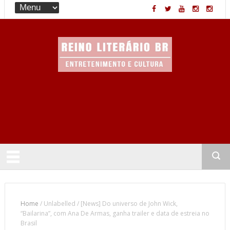
Entretenimento & Cultura
Home
/
Unlabelled
/
[News] Do universo de John Wick,
“Bailarina”, com Ana De Armas, ganha trailer e data de estreia no
Brasil