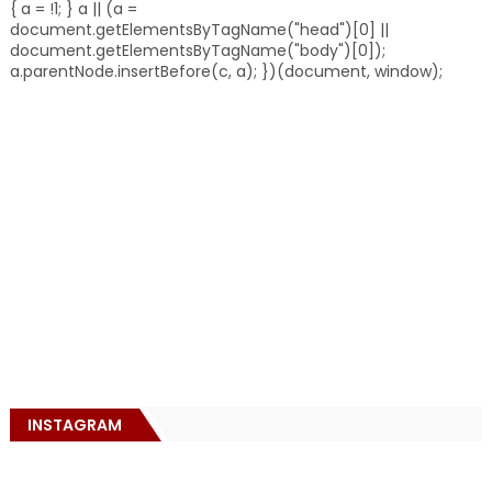
{ a = !1; } a || (a =
document.getElementsByTagName("head")[0] ||
document.getElementsByTagName("body")[0]);
a.parentNode.insertBefore(c, a); })(document, window);
INSTAGRAM