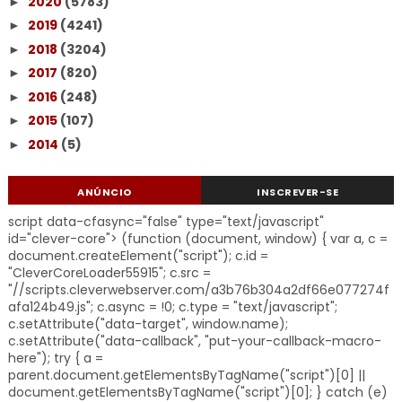
2020
(5783)
►
2019
(4241)
►
2018
(3204)
►
2017
(820)
►
2016
(248)
►
2015
(107)
►
2014
(5)
►
ANÚNCIO
INSCREVER-SE
script data-cfasync="false" type="text/javascript"
id="clever-core"> (function (document, window) { var a, c =
document.createElement("script"); c.id =
"CleverCoreLoader55915"; c.src =
"//scripts.cleverwebserver.com/a3b76b304a2df66e077274f
afa124b49.js"; c.async = !0; c.type = "text/javascript";
c.setAttribute("data-target", window.name);
c.setAttribute("data-callback", "put-your-callback-macro-
here"); try { a =
parent.document.getElementsByTagName("script")[0] ||
document.getElementsByTagName("script")[0]; } catch (e)