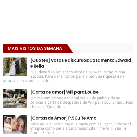
MAIS VISTOS DA SEMANA
[Quotes] Votos e discursos:Casamento Edward
e Bella
"Eu Edward Cullen aceito você Bella Swan, como minha
esposa, Para o melhor ou para o pior, na riqueza e na
pobreza, na saúde e na do...
[Carta de amor] Will para Louise
O filme tem estreia nacional dia 18 de junho e decidi
colocar a carta de despedida de Will para Lou. Então... Não
chorem. "Quando ...
[Cartas de Amor] P.S Eu Te Amo
Sabe aquele livro/filme que mexe com seu ser? Onde você
imagina como seria e tudo mais? Este filme foi P.S Eu Te
Amo. <3 Nest...