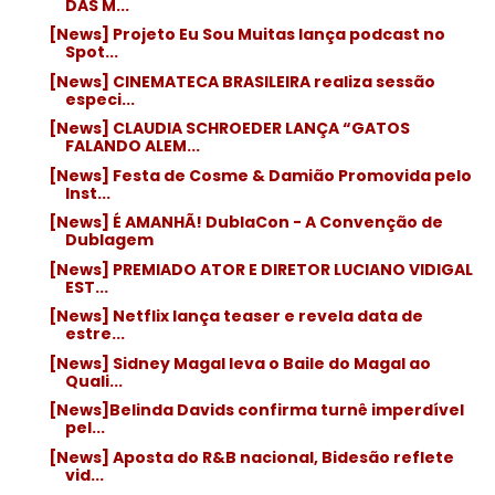
DAS M...
[News] Projeto Eu Sou Muitas lança podcast no
Spot...
[News] CINEMATECA BRASILEIRA realiza sessão
especi...
[News] CLAUDIA SCHROEDER LANÇA “GATOS
FALANDO ALEM...
[News] Festa de Cosme & Damião Promovida pelo
Inst...
[News] É AMANHÃ! DublaCon - A Convenção de
Dublagem
[News] PREMIADO ATOR E DIRETOR LUCIANO VIDIGAL
EST...
[News] Netflix lança teaser e revela data de
estre...
[News] Sidney Magal leva o Baile do Magal ao
Quali...
[News]Belinda Davids confirma turnê imperdível
pel...
[News] Aposta do R&B nacional, Bidesão reflete
vid...