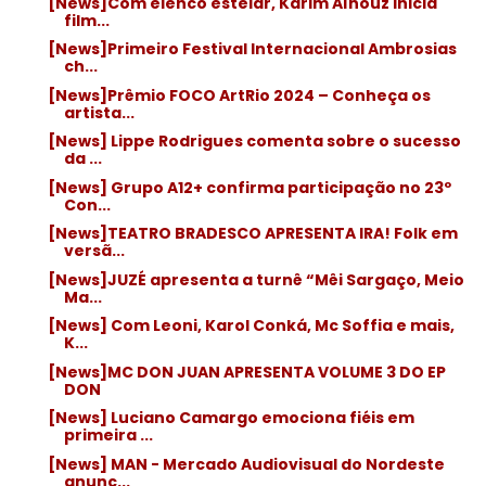
[News]Com elenco estelar, Karim Aïnouz inicia
film...
[News]Primeiro Festival Internacional Ambrosias
ch...
[News]Prêmio FOCO ArtRio 2024 – Conheça os
artista...
[News] Lippe Rodrigues comenta sobre o sucesso
da ...
[News] Grupo A12+ confirma participação no 23º
Con...
[News]TEATRO BRADESCO APRESENTA IRA! Folk em
versã...
[News]JUZÉ apresenta a turnê “Mêi Sargaço, Meio
Ma...
[News] Com Leoni, Karol Conká, Mc Soffia e mais,
K...
[News]MC DON JUAN APRESENTA VOLUME 3 DO EP
DON
[News] Luciano Camargo emociona fiéis em
primeira ...
[News] MAN - Mercado Audiovisual do Nordeste
anunc...