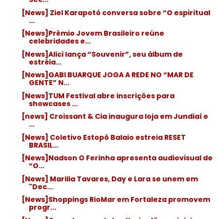
[News] Ziel Karapotó conversa sobre “O espiritual
...
[News]Prêmio Jovem Brasileiro reúne
celebridades e...
[News]Alici lança “Souvenir”, seu álbum de
estréia...
[News]GABI BUARQUE JOGA A REDE NO “MAR DE
GENTE” N...
[News]TUM Festival abre inscrições para
showcases ...
[news] Croissant & Cia inaugura loja em Jundiaí e
...
[News] Coletivo Estopô Balaio estreia RESET
BRASIL...
[News]Nadson O Ferinha apresenta audiovisual de
“O...
[News] Marilia Tavares, Day e Lara se unem em
"Dec...
[News]Shoppings RioMar em Fortaleza promovem
progr...