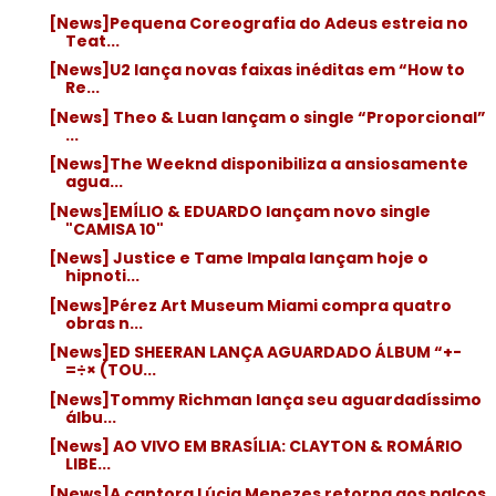
[News]Pequena Coreografia do Adeus estreia no
Teat...
[News]U2 lança novas faixas inéditas em “How to
Re...
[News] Theo & Luan lançam o single “Proporcional”
...
[News]The Weeknd disponibiliza a ansiosamente
agua...
[News]EMÍLIO & EDUARDO lançam novo single
"CAMISA 10"
[News] Justice e Tame Impala lançam hoje o
hipnoti...
[News]Pérez Art Museum Miami compra quatro
obras n...
[News]ED SHEERAN LANÇA AGUARDADO ÁLBUM “+-
=÷× (TOU...
[News]Tommy Richman lança seu aguardadíssimo
álbu...
[News] AO VIVO EM BRASÍLIA: CLAYTON & ROMÁRIO
LIBE...
[News]A cantora Lúcia Menezes retorna aos palcos