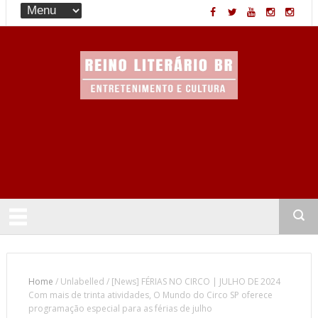
Entretenimento & Cultura
Home
/
Unlabelled
/
[News] FÉRIAS NO CIRCO | JULHO DE 2024
Com mais de trinta atividades, O Mundo do Circo SP oferece
programação especial para as férias de julho