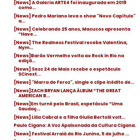
[News] A Galeria ARTE4 foi inaugurada em 2019
como...
[News] Pedro Mariano leva o show "Novo Capítulo"
a...
[News] Celebrando 25 anos, Macucos apresenta
“Have...
[News] The Realness Festival recebe Valentina,
Nym...
[News]Barão Vermelho volta ao Rock in Rio na
ediçã...
[News] Sesc 24 de Maio recebe o espetáculo
SCinest...
[News] "Marra de Feroz", single e clipe inédito de...
[News]ZACH BRYAN LANÇA ÁLBUM “THE GREAT
AMERICAN B...
[News]Em turnê pelo Brasil, espetáculo “Uma
Saudaç...
[News] Lilia Cabral e a filha Giulia Bertolli volt...
Paulo Cigano: A Voz Apaixonada da Cultura Cigana.
[News] Festival Arraiá do Rio Junino, 5 de julho ...