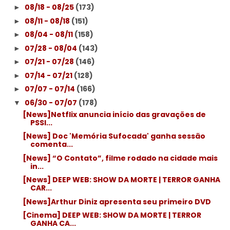
08/18 - 08/25
(173)
►
08/11 - 08/18
(151)
►
08/04 - 08/11
(158)
►
07/28 - 08/04
(143)
►
07/21 - 07/28
(146)
►
07/14 - 07/21
(128)
►
07/07 - 07/14
(166)
►
06/30 - 07/07
(178)
▼
[News]Netflix anuncia início das gravações de
PSSI...
[News] Doc 'Memória Sufocada' ganha sessão
comenta...
[News] “O Contato”, filme rodado na cidade mais
in...
[News] DEEP WEB: SHOW DA MORTE | TERROR GANHA
CAR...
[News]Arthur Diniz apresenta seu primeiro DVD
[Cinema] DEEP WEB: SHOW DA MORTE | TERROR
GANHA CA...