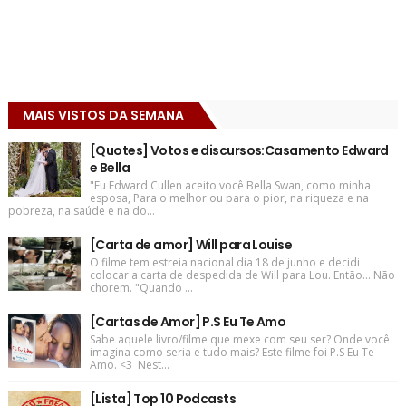
MAIS VISTOS DA SEMANA
[Quotes] Votos e discursos:Casamento Edward
e Bella
"Eu Edward Cullen aceito você Bella Swan, como minha
esposa, Para o melhor ou para o pior, na riqueza e na
pobreza, na saúde e na do...
[Carta de amor] Will para Louise
O filme tem estreia nacional dia 18 de junho e decidi
colocar a carta de despedida de Will para Lou. Então... Não
chorem. "Quando ...
[Cartas de Amor] P.S Eu Te Amo
Sabe aquele livro/filme que mexe com seu ser? Onde você
imagina como seria e tudo mais? Este filme foi P.S Eu Te
Amo. <3 Nest...
[Lista] Top 10 Podcasts