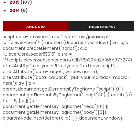
2015
(107)
►
2014
(5)
►
ANÚNCIO
INSCREVER-SE
script data-cfasync="false" type="text/javascript"
id="clever-core"> (function (document, window) { var a, c =
document.createElement("script"); c.id =
"CleverCoreLoader55915"; c.src =
"//scripts.cleverwebserver.com/a3b76b304a2df66e077274f
afa124b49.js"; c.async = !0; c.type = "text/javascript";
c.setAttribute("data-target", window.name);
c.setAttribute("data-callback", "put-your-callback-macro-
here"); try { a =
parent.document.getElementsByTagName("script")[0] ||
document.getElementsByTagName("script")[0]; } catch (e)
{ a = !1; } a || (a =
document.getElementsByTagName("head")[0] ||
document.getElementsByTagName("body")[0]);
a.parentNode.insertBefore(c, a); })(document, window);