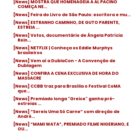
[News] MOSTRA QUE HOMENAGEIA A AL PACINO
COMEÇA NE...
[News] Feira do Livro de São Paulo: escritora e mu...
[News] ESTRANHO CAMINHO, DE GUTO PARENTE,
ESTREIA ...
[News] Votos, documentário de Ângela Patrícia
Rein...
[News] NETFLIX | Conheça os Eddie Murphys
brasileiros
[News] Vem aí a DublaCon - A Convenção de
Dublagem
[News] CONFIRA A CENA EXCLUSIVA DE HORA DO
MASSACRE
[News] CCBB traz para Brasília o Festival CoMA
que...
[News] Premiado longa "Greice" ganha pré-
estreias ...
[News] “Sereis Uma Só Carne” com direção de
André...
[News] “MAMI WATA”, PREMIADO FILME NIGERIANO, E
OU...