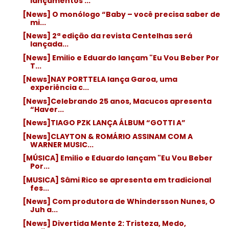
lançamentos ...
[News] O monólogo “Baby – você precisa saber de
mi...
[News] 2ª edição da revista Centelhas será
lançada...
[News] Emilio e Eduardo lançam "Eu Vou Beber Por
T...
[News]NAY PORTTELA lança Garoa, uma
experiência c...
[News]Celebrando 25 anos, Macucos apresenta
“Haver...
[News]TIAGO PZK LANÇA ÁLBUM “GOTTI A”
[News]CLAYTON & ROMÁRIO ASSINAM COM A
WARNER MUSIC...
[MÚSICA] Emilio e Eduardo lançam "Eu Vou Beber
Por...
[MUSICA] Sâmi Rico se apresenta em tradicional
fes...
[News] Com produtora de Whindersson Nunes, O
Juh a...
[News] Divertida Mente 2: Tristeza, Medo,