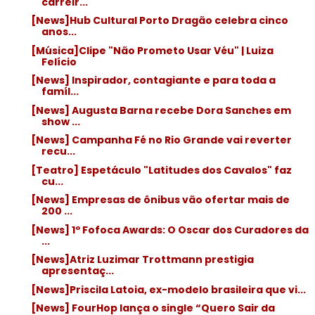
carreir...
[News]Hub Cultural Porto Dragão celebra cinco
anos...
[Música]Clipe "Não Prometo Usar Véu" | Luiza
Felício
[News] Inspirador, contagiante e para toda a
famíl...
[News] Augusta Barna recebe Dora Sanches em
show ...
[News] Campanha Fé no Rio Grande vai reverter
recu...
[Teatro] Espetáculo "Latitudes dos Cavalos" faz
cu...
[News] Empresas de ônibus vão ofertar mais de
200 ...
[News] 1º Fofoca Awards: O Oscar dos Curadores da
...
[News]Atriz Luzimar Trottmann prestigia
apresentaç...
[News]Priscila Latoia, ex-modelo brasileira que vi...
[News] FourHop lança o single “Quero Sair da