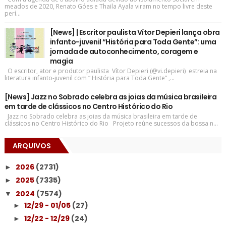
meados de 2020, Renato Góes e Thaila Ayala viram no tempo livre deste
perí...
[News] | Escritor paulista Vítor Depieri lança obra
infanto-juvenil “História para Toda Gente”: uma
jornada de autoconhecimento, coragem e
magia
O escritor, ator e produtor paulista Vítor Depieri (@vi.depieri) estreia na
literatura infanto-juvenil com “ História para Toda Gente” ,...
[News] Jazz no Sobrado celebra as joias da música brasileira
em tarde de clássicos no Centro Histórico do Rio
Jazz no Sobrado celebra as joias da música brasileira em tarde de
clássicos no Centro Histórico do Rio Projeto reúne sucessos da bossa n...
ARQUIVOS
2026
(2731)
►
2025
(7335)
►
2024
(7574)
▼
12/29 - 01/05
(27)
►
12/22 - 12/29
(24)
►