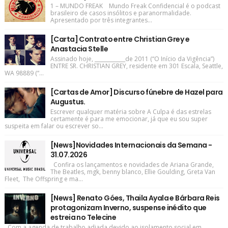
1 – MUNDO FREAK Mundo Freak Confidencial é o podcast
brasileiro de casos insólitos e paranormalidade.
Apresentado por três integrantes...
[Carta] Contrato entre Christian Grey e
Anastacia Stelle
Assinado hoje, ____________de 2011 (“O Início da Vigência”)
ENTRE SR. CHRISTIAN GREY, residente em 301 Escala, Seattle,
WA 98889 (“...
[Cartas de Amor] Discurso fúnebre de Hazel para
Augustus.
Escrever qualquer matéria sobre A Culpa é das estrelas
certamente é para me emocionar, já que eu sou super
suspeita em falar ou escrever so...
[News]Novidades Internacionais da Semana -
31.07.2026
Confira os lançamentos e novidades de Ariana Grande,
The Beatles, mgk, benny blanco, Ellie Goulding, Greta Van
Fleet, The Offspring e ma...
[News] Renato Góes, Thaila Ayala e Bárbara Reis
protagonizam Inverno, suspense inédito que
estreia no Telecine
Com a agenda de trabalho adiada devido ao isolamento social em