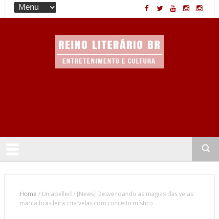
Entretenimento & Cultura
Home
/
Unlabelled
/
[News] Desvendando as magias das velas:
marca brasileira cria velas com conceito místico