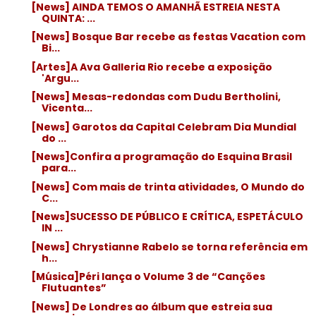
[News] AINDA TEMOS O AMANHÃ ESTREIA NESTA
QUINTA: ...
[News] Bosque Bar recebe as festas Vacation com
Bi...
[Artes]A Ava Galleria Rio recebe a exposição
'Argu...
[News] Mesas-redondas com Dudu Bertholini,
Vicenta...
[News] Garotos da Capital Celebram Dia Mundial
do ...
[News]Confira a programação do Esquina Brasil
para...
[News] Com mais de trinta atividades, O Mundo do
C...
[News]SUCESSO DE PÚBLICO E CRÍTICA, ESPETÁCULO
IN ...
[News] Chrystianne Rabelo se torna referência em
h...
[Música]Péri lança o Volume 3 de “Canções
Flutuantes”
[News] De Londres ao álbum que estreia sua