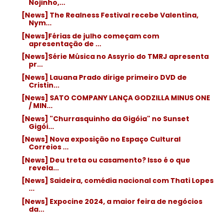
Nojinho,...
[News] The Realness Festival recebe Valentina,
Nym...
[News]Férias de julho começam com
apresentação de ...
[News]Série Música no Assyrio do TMRJ apresenta
pr...
[News] Lauana Prado dirige primeiro DVD de
Cristin...
[News] SATO COMPANY LANÇA GODZILLA MINUS ONE
/ MIN...
[News] "Churrasquinho da Gigóia" no Sunset
Gigói...
[News] Nova exposição no Espaço Cultural
Correios ...
[News] Deu treta ou casamento? Isso é o que
revela...
[News] Saideira, comédia nacional com Thati Lopes
...
[News] Expocine 2024, a maior feira de negócios
da...