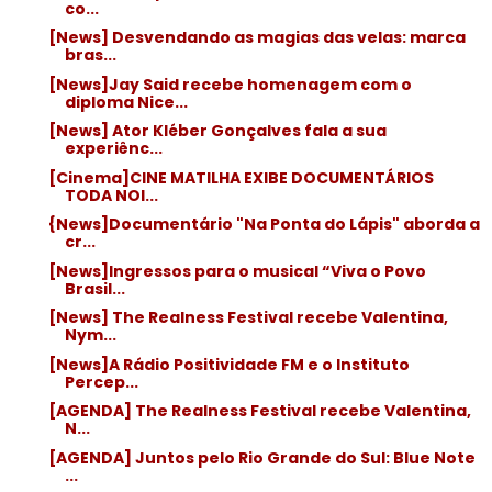
co...
[News] Desvendando as magias das velas: marca
bras...
[News]Jay Said recebe homenagem com o
diploma Nice...
[News] Ator Kléber Gonçalves fala a sua
experiênc...
[Cinema]CINE MATILHA EXIBE DOCUMENTÁRIOS
TODA NOI...
{News]Documentário "Na Ponta do Lápis" aborda a
cr...
[News]Ingressos para o musical “Viva o Povo
Brasil...
[News] The Realness Festival recebe Valentina,
Nym...
[News]A Rádio Positividade FM e o Instituto
Percep...
[AGENDA] The Realness Festival recebe Valentina,
N...
[AGENDA] Juntos pelo Rio Grande do Sul: Blue Note
...