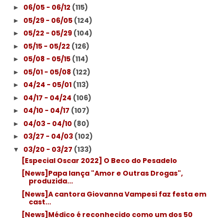
06/05 - 06/12
(115)
►
05/29 - 06/05
(124)
►
05/22 - 05/29
(104)
►
05/15 - 05/22
(126)
►
05/08 - 05/15
(114)
►
05/01 - 05/08
(122)
►
04/24 - 05/01
(113)
►
04/17 - 04/24
(106)
►
04/10 - 04/17
(107)
►
04/03 - 04/10
(80)
►
03/27 - 04/03
(102)
►
03/20 - 03/27
(133)
▼
[Especial Oscar 2022] O Beco do Pesadelo
[News]Papa lança "Amor e Outras Drogas",
produzida...
[News]A cantora Giovanna Vampesi faz festa em
cast...
[News]Médico é reconhecido como um dos 50