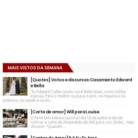
MAIS VISTOS DA SEMANA
[Quotes] Votos e discursos:Casamento Edward
e Bella
"Eu Edward Cullen aceito você Bella Swan, como minha
esposa, Para o melhor ou para o pior, na riqueza e na
pobreza, na saúde e na do...
[Carta de amor] Will para Louise
O filme tem estreia nacional dia 18 de junho e decidi
colocar a carta de despedida de Will para Lou. Então... Não
chorem. "Quando ...