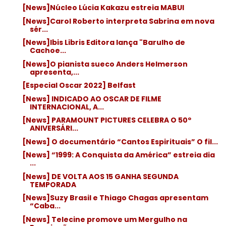
[News]Núcleo Lúcia Kakazu estreia MABUI
[News]Carol Roberto interpreta Sabrina em nova
sér...
[News]Ibis Libris Editora lança "Barulho de
Cachoe...
[News]O pianista sueco Anders Helmerson
apresenta,...
[Especial Oscar 2022] Belfast
[News] INDICADO AO OSCAR DE FILME
INTERNACIONAL, A...
[News] PARAMOUNT PICTURES CELEBRA O 50º
ANIVERSÁRI...
[News] O documentário “Cantos Espirituais” O fil...
[News] “1999: A Conquista da América” estreia dia
...
[News] DE VOLTA AOS 15 GANHA SEGUNDA
TEMPORADA
[News]Suzy Brasil e Thiago Chagas apresentam
“Caba...
[News] Telecine promove um Mergulho na