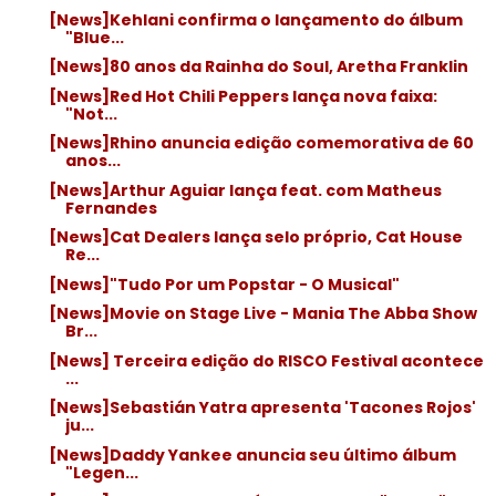
[News]Kehlani confirma o lançamento do álbum
"Blue...
[News]80 anos da Rainha do Soul, Aretha Franklin
[News]Red Hot Chili Peppers lança nova faixa:
"Not...
[News]Rhino anuncia edição comemorativa de 60
anos...
[News]Arthur Aguiar lança feat. com Matheus
Fernandes
[News]Cat Dealers lança selo próprio, Cat House
Re...
[News]"Tudo Por um Popstar - O Musical"
[News]Movie on Stage Live - Mania The Abba Show
Br...
[News] Terceira edição do RISCO Festival acontece
...
[News]Sebastián Yatra apresenta 'Tacones Rojos'
ju...
[News]Daddy Yankee anuncia seu último álbum
"Legen...