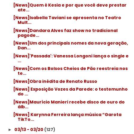
[News]Quem é Kesia e por que você deve prestar
ate...
[News]Isabella Taviani se apresenta no Teatro
Mult...
[News]Dandara Alves faz show no tradicional
pagode...
[News]Um dos principais nomes da nova geração,
Dan...
[News]'Passada': Vanessa Longoni lança o single e
...
[News]Com os Bolsos Cheios de Pão reestreia nos
te...
[News]Obra inédita de Renato Russo
[News] Exposição Vozes da Parede: o testemunho
do ...
[News]Maurício Manieri recebe disco de ouro do
álb...
[News] Karynna Ferreira lança música “Garota
TikTo...
03/13 - 03/20
(127)
►