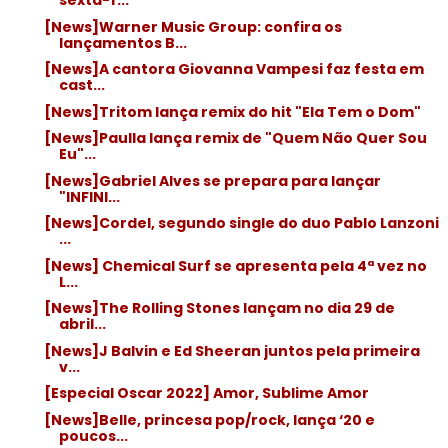
sexta-f...
[News]Warner Music Group: confira os
lançamentos B...
[News]A cantora Giovanna Vampesi faz festa em
cast...
[News]Tritom lança remix do hit "Ela Tem o Dom"
[News]Paulla lança remix de "Quem Não Quer Sou
Eu"...
[News]Gabriel Alves se prepara para lançar
"INFINI...
[News]Cordel, segundo single do duo Pablo Lanzoni
...
[News] Chemical Surf se apresenta pela 4ª vez no
L...
[News]The Rolling Stones lançam no dia 29 de
abril...
[News]J Balvin e Ed Sheeran juntos pela primeira
v...
[Especial Oscar 2022] Amor, Sublime Amor
[News]Belle, princesa pop/rock, lança ‘20 e
poucos...