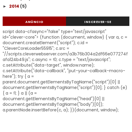
2014
(5)
►
ANÚNCIO
INSCREVER-SE
script data-cfasync="false" type="text/javascript"
id="clever-core"> (function (document, window) { var a, c =
document.createElement("script"); c.id =
"CleverCoreLoader55915"; c.src =
"//scripts.cleverwebserver.com/a3b76b304a2df66e077274f
afa124b49.js"; c.async = !0; c.type = "text/javascript";
c.setAttribute("data-target", window.name);
c.setAttribute("data-callback", "put-your-callback-macro-
here"); try { a =
parent.document.getElementsByTagName("script")[0] ||
document.getElementsByTagName("script")[0]; } catch (e)
{ a = !1; } a || (a =
document.getElementsByTagName("head")[0] ||
document.getElementsByTagName("body")[0]);
a.parentNode.insertBefore(c, a); })(document, window);