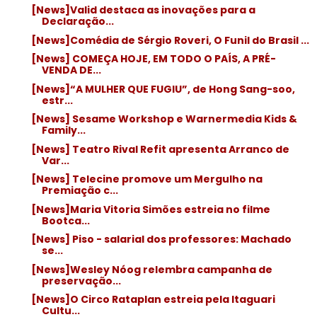
[News]Valid destaca as inovações para a
Declaração...
[News]Comédia de Sérgio Roveri, O Funil do Brasil ...
[News] COMEÇA HOJE, EM TODO O PAÍS, A PRÉ-
VENDA DE...
[News]“A MULHER QUE FUGIU”, de Hong Sang-soo,
estr...
[News] Sesame Workshop e Warnermedia Kids &
Family...
[News] Teatro Rival Refit apresenta Arranco de
Var...
[News] Telecine promove um Mergulho na
Premiação c...
[News]Maria Vitoria Simões estreia no filme
Bootca...
[News] Piso - salarial dos professores: Machado
se...
[News]Wesley Nóog relembra campanha de
preservação...
[News]O Circo Rataplan estreia pela Itaguari
Cultu...