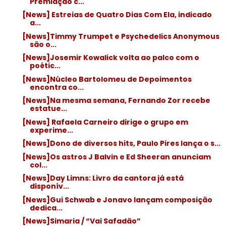
Premiação c...
[News] Estreias de Quatro Dias Com Ela, indicado
a...
[News]Timmy Trumpet e Psychedelics Anonymous
são o...
[News]Josemir Kowalick volta ao palco com o
poétic...
[News]Núcleo Bartolomeu de Depoimentos
encontra co...
[News]Na mesma semana, Fernando Zor recebe
estatue...
[News] Rafaela Carneiro dirige o grupo em
experime...
[News]Dono de diversos hits, Paulo Pires lança o s...
[News]Os astros J Balvin e Ed Sheeran anunciam
col...
[News]Day Limns: Livro da cantora já está
disponív...
[News]Gui Schwab e Jonavo lançam composição
dedica...
[News]Simaria / “Vai Safadão”