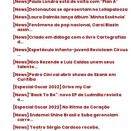
[News]Paulo Londra está de volta com "Plan A"
[News]Detonautas se apresentam no Lollapalooza
[News]Laura Dalmás lança álbum 'Minha Essência'
[News]Fenômeno do pop nacional, Carol Biazin
assin...
[News]Criado em diálogo com o livro Cartografias
d...
[News]Espetáculo infanto-juvenil Reciclown Circus
...
[News]Nico Rezende e Luiz Caldas unem seus
talento...
[News]Pedro Cini vai abrir shows do Skank em
Curitiba
[Especial Oscar 2022] Drive my Car
[News]"Back To Be": novo EP de Ludmilla revisita
o...
[Especial Oscar 2022] No Ritmo do Coração
[News] Endemol Shine Brasil e Suba gerenciam
carre...
[News] Teatro Sérgio Cardoso recebe,