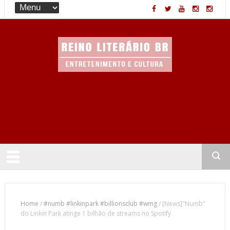
Entretenimento & Cultura
Home
/
#numb #linkinpark #billionsclub #wmg
/
[News]"Numb"
do Linkin Park atinge 1 bilhão de streams no Spotify