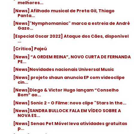
melhores...
[News] Afilhado musical de Preta Gil, Thiago
Panta...
[News]"Nymphomaniac" marca a estreia de André
Gazo...
[Especial Oscar 2022] Ataque dos Cães, disponível
...
[Crítica] Pajeú
[News] “A ORDEM REINA”, NOVO CURTA DE FERNANDA
PE...
[News]Novidades nacionais Universal Music
[News] projeto shaun anuncia EP com videoclipe
cin...
[News]Diego & Victor Hugo lançam “Conselho
Bom” ao...
[News] Sonic 2 - O Filme: novo clipe "Stars In the...
[News]SANDRA BULLOCK FALA EM VÍDEO SOBRE A
NOVA ES...
[News] Senac Pet Móvel leva atividades gratuitas
p...