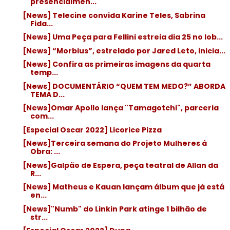
presencialmen...
[News] Telecine convida Karine Teles, Sabrina
Fida...
[News] Uma Peça para Fellini estreia dia 25 no lob...
[News] “Morbius”, estrelado por Jared Leto, inicia...
[News] Confira as primeiras imagens da quarta
temp...
[News] DOCUMENTÁRIO “QUEM TEM MEDO?” ABORDA
TEMA D...
[News]Omar Apollo lança "Tamagotchi", parceria
com...
[Especial Oscar 2022] Licorice Pizza
[News]Terceira semana do Projeto Mulheres à
Obra: ...
[News]Galpão de Espera, peça teatral de Allan da
R...
[News] Matheus e Kauan lançam álbum que já está
en...
[News]"Numb" do Linkin Park atinge 1 bilhão de
str...