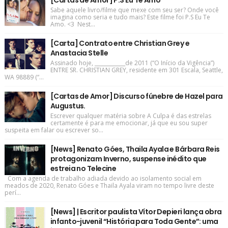
[Cartas de Amor] P.S Eu Te Amo
Sabe aquele livro/filme que mexe com seu ser? Onde você
imagina como seria e tudo mais? Este filme foi P.S Eu Te
Amo. <3 Nest...
[Carta] Contrato entre Christian Grey e
Anastacia Stelle
Assinado hoje, ____________de 2011 (“O Início da Vigência”)
ENTRE SR. CHRISTIAN GREY, residente em 301 Escala, Seattle,
WA 98889 (“...
[Cartas de Amor] Discurso fúnebre de Hazel para
Augustus.
Escrever qualquer matéria sobre A Culpa é das estrelas
certamente é para me emocionar, já que eu sou super
suspeita em falar ou escrever so...
[News] Renato Góes, Thaila Ayala e Bárbara Reis
protagonizam Inverno, suspense inédito que
estreia no Telecine
Com a agenda de trabalho adiada devido ao isolamento social em
meados de 2020, Renato Góes e Thaila Ayala viram no tempo livre deste
perí...
[News] | Escritor paulista Vítor Depieri lança obra
infanto-juvenil “História para Toda Gente”: uma