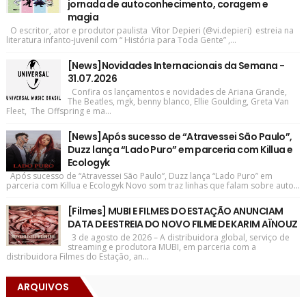
jornada de autoconhecimento, coragem e
magia
O escritor, ator e produtor paulista Vítor Depieri (@vi.depieri) estreia na
literatura infanto-juvenil com “ História para Toda Gente” ,...
[News]Novidades Internacionais da Semana -
31.07.2026
Confira os lançamentos e novidades de Ariana Grande,
The Beatles, mgk, benny blanco, Ellie Goulding, Greta Van
Fleet, The Offspring e ma...
[News]Após sucesso de “Atravessei São Paulo”,
Duzz lança “Lado Puro” em parceria com Killua e
Ecologyk
Após sucesso de “Atravessei São Paulo”, Duzz lança “Lado Puro” em
parceria com Killua e Ecologyk Novo som traz linhas que falam sobre auto...
[Filmes] MUBI E FILMES DO ESTAÇÃO ANUNCIAM
DATA DE ESTREIA DO NOVO FILME DE KARIM AÏNOUZ
3 de agosto de 2026 – A distribuidora global, serviço de
streaming e produtora MUBI, em parceria com a
distribuidora Filmes do Estação, an...
ARQUIVOS