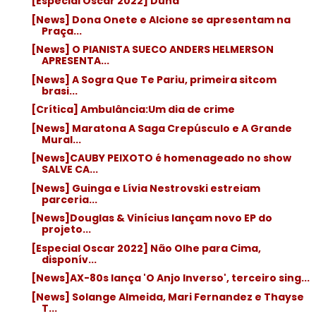
[Especial Oscar 2022] Duna
[News] Dona Onete e Alcione se apresentam na
Praça...
[News] O PIANISTA SUECO ANDERS HELMERSON
APRESENTA...
[News] A Sogra Que Te Pariu, primeira sitcom
brasi...
[Crítica] Ambulância:Um dia de crime
[News] Maratona A Saga Crepúsculo e A Grande
Mural...
[News]CAUBY PEIXOTO é homenageado no show
SALVE CA...
[News] Guinga e Lívia Nestrovski estreiam
parceria...
[News]Douglas & Vinícius lançam novo EP do
projeto...
[Especial Oscar 2022] Não Olhe para Cima,
disponív...
[News]AX-80s lança 'O Anjo Inverso', terceiro sing...
[News] Solange Almeida, Mari Fernandez e Thayse
T...