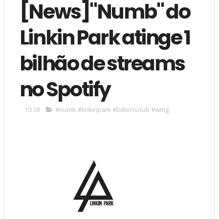
[News]"Numb" do
Linkin Park atinge 1
bilhão de streams
no Spotify
10:18
#numb #linkinpark #billionsclub #wmg