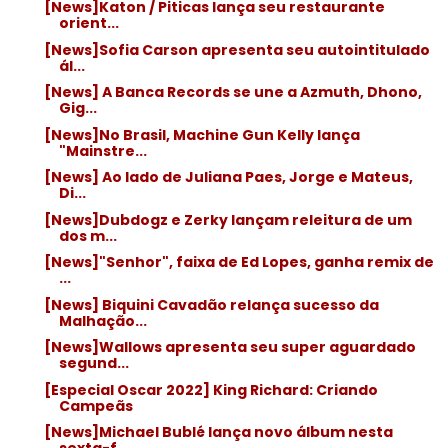
[News]Katon / Piticas lança seu restaurante
orient...
[News]Sofia Carson apresenta seu autointitulado
ál...
[News] A Banca Records se une a Azmuth, Dhono,
Gig...
[News]No Brasil, Machine Gun Kelly lança
"Mainstre...
[News] Ao lado de Juliana Paes, Jorge e Mateus,
Di...
[News]Dubdogz e Zerky lançam releitura de um
dos m...
[News]"Senhor", faixa de Ed Lopes, ganha remix de
...
[News] Biquini Cavadão relança sucesso da
Malhação...
[News]Wallows apresenta seu super aguardado
segund...
[Especial Oscar 2022] King Richard: Criando
Campeãs
[News]Michael Bublé lança novo álbum nesta