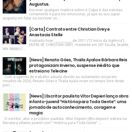
Augustus.
Escrever qualquer matéria sobre A Culpa é das estrelas
certamente é para me emocionar, já que eu sou super
suspeita em falar ou escrever so...
[Carta] Contrato entre Christian Grey e
Anastacia Stelle
Assinado hoje, ____________de 2011 (“O Início da Vigência”)
ENTRE SR. CHRISTIAN GREY, residente em 301 Escala, Seattle,
WA 98889 (“...
[News] Renato Góes, Thaila Ayala e Bárbara Reis
protagonizam Inverno, suspense inédito que
estreia no Telecine
Com a agenda de trabalho adiada devido ao isolamento social em
meados de 2020, Renato Góes e Thaila Ayala viram no tempo livre deste
perí...
[News] | Escritor paulista Vítor Depieri lança obra
infanto-juvenil “História para Toda Gente”: uma
jornada de autoconhecimento, coragem e
magia
O escritor, ator e produtor paulista Vítor Depieri (@vi.depieri) estreia na
literatura infanto-juvenil com “ História para Toda Gente” ,...