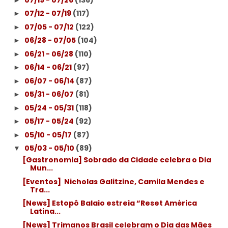
07/12 - 07/19
(117)
►
07/05 - 07/12
(122)
►
06/28 - 07/05
(104)
►
06/21 - 06/28
(110)
►
06/14 - 06/21
(97)
►
06/07 - 06/14
(87)
►
05/31 - 06/07
(81)
►
05/24 - 05/31
(118)
►
05/17 - 05/24
(92)
►
05/10 - 05/17
(87)
►
05/03 - 05/10
(89)
▼
[Gastronomia] Sobrado da Cidade celebra o Dia
Mun...
[Eventos] Nicholas Galitzine, Camila Mendes e
Tra...
[News] Estopô Balaio estreia “Reset América
Latina...
[News] Trimanos Brasil celebram o Dia das Mães