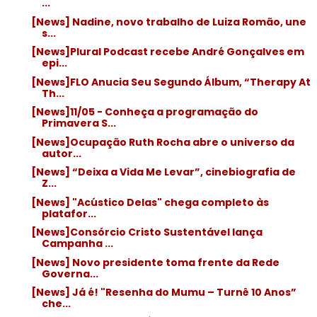
...
[News] Nadine, novo trabalho de Luiza Romão, une
s...
[News]Plural Podcast recebe André Gonçalves em
epi...
[News]FLO Anucia Seu Segundo Álbum, “Therapy At
Th...
[News]11/05 - Conheça a programação do
Primavera S...
[News]Ocupação Ruth Rocha abre o universo da
autor...
[News] “Deixa a Vida Me Levar”, cinebiografia de
Z...
[News] "Acústico Delas" chega completo às
platafor...
[News]Consórcio Cristo Sustentável lança
Campanha ...
[News] Novo presidente toma frente da Rede
Governa...
[News] Já é! "Resenha do Mumu – Turnê 10 Anos”
che...