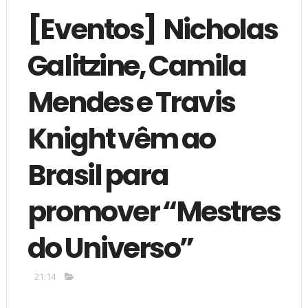
[Eventos] Nicholas
Galitzine, Camila
Mendes e Travis
Knight vêm ao
Brasil para
promover “Mestres
do Universo”
21:14