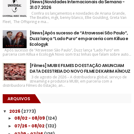
[News]Novidades Internacionais da Semana -
31.07.2026
Confira os lançamentos e novidades de Ariana Grande,
The Beatles, mgk, benny blanco, Ellie Goulding, Greta Van
Fleet, The Offspring e ma...
[News]Após sucesso de “Atravessei São Paulo”,
Duzz lança “Lado Puro” em parceria com Killua e
Ecologyk
Após sucesso de “Atravessei São Paulo”, Duzz lança “Lado Puro” em
parceria com Killua e Ecologyk Novo som traz linhas que falam sobre auto...
[Filmes] MUBI E FILMES DO ESTAÇÃO ANUNCIAM
DATA DE ESTREIA DO NOVO FILME DE KARIM AÏNOUZ
3 de agosto de 2026 – A distribuidora global, serviço de
streaming e produtora MUBI, em parceria com a
distribuidora Filmes do Estação, an...
ARQUIVOS
2026
(2773)
▼
08/02 - 08/09
(124)
►
07/26 - 08/02
(132)
►
07/19 - 07/26
(136)
►