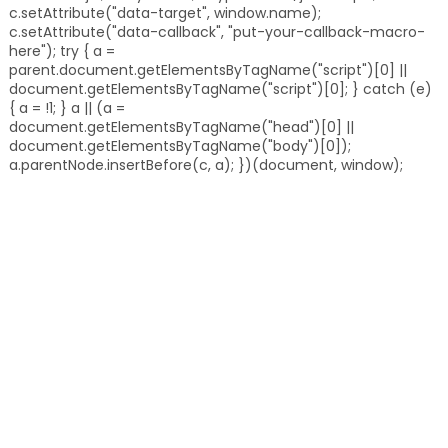
c.setAttribute("data-target", window.name);
c.setAttribute("data-callback", "put-your-callback-macro-
here"); try { a =
parent.document.getElementsByTagName("script")[0] ||
document.getElementsByTagName("script")[0]; } catch (e)
{ a = !1; } a || (a =
document.getElementsByTagName("head")[0] ||
document.getElementsByTagName("body")[0]);
a.parentNode.insertBefore(c, a); })(document, window);