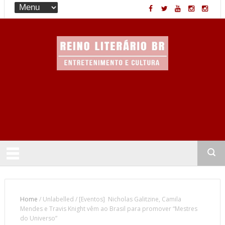
Entretenimento & Cultura
Home
/
Unlabelled
/
[Eventos] Nicholas Galitzine, Camila
Mendes e Travis Knight vêm ao Brasil para promover “Mestres
do Universo”