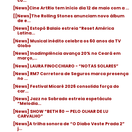
co...
[News]Cine ArtRio tem início dia 12 de maio com a ...
[[News]The Rolling Stones anunciam novo álbum
de e...
[News] Estopô Balaio estreia “Reset América
Latina...
[News] Musical inédito celebra os 60 anos da TV
Globo
[News] Inadimplência avança 20% no Ceará em
março,...
[News] LAURA FINOCCHIARO - “NOTAS SOLARES”
[News] RM7 Corretora de Seguros marca presença
no ...
[News] Festival Micarê 2026 consolida força do
car...
[News] Jazz no Sobrado estreia espetáculo
“Melodia...
[News] SHOW “BETH 80 — PELO OLHAR DE LU
CARVALHO”
[News]A trilha sonora de “O Diabo Veste Prada 2”
j...