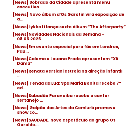
[News] Sobrado da Cidade apresenta menu
executivo ...
[News] Novo álbum d’Os Garotin vira exposição de
a...
[News]Lykke Li lança sexto álbum “The Afterparty”
[News]Novidades Nacionais da Semana -
08.05.2026
[News]Em evento especial para fãs em Londres,
Pau...
[News]Calema e Lauana Prado apresentam “Xê
Dama”
[News]Renata Versiani estreia na direção infantil
...
[News] Tenda da Lua: Spa Maria Bonita recebe 7ª
ed...
[News]Sabadão Paranaíba recebe o cantor
sertanejo ...
[News] Galpão das Artes da Comlurb promove
show co...
[News]SAUDADE, novo espetáculo do grupo Os
Geraldo...