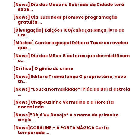
[News] Dia das Mães no Sobrado da Cidade terá
expe...
[News] Cia. Luarnoar promove programação
gratuita ...
[Divulgação] Edições 100/cabeças lança livro de
um...
[Música] Cantora gospel Débora Tavares revelou
que...
[News] Dia das Mães: 5 autoras que desmistificam
a...
[Crítica] O gênio do crime
[News] Editora Trama lança O proprietário, novo
th...
[News] “Louca normalidade”: Plácido Berci estreia
...
[News] Chapeuzinho Vermelho e a Floresta
encantada
[News]“Déjà Vu Desejo” é o nome do primeiro
single...
[News]CORALINE – A PORTA MÁGICA Curta
temporada ...