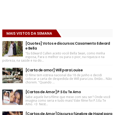
MAIS VISTOS DA SEMANA
[Quotes] Votos e discursos:Casamento Edward
e Bella
"Eu Edward Cullen aceito você Bella Swan, como minha
esposa, Para o melhor ou para o pior, na riqueza e na
pobreza, na saúde e na do...
[Carta de amor] Will para Louise
O filme tem estreia nacional dia 18 de junho e decidi
colocar a carta de despedida de Will para Lou. Então... Não
chorem. "Quando ...
[Cartas de Amor] P.S Eu Te Amo
Sabe aquele livro/filme que mexe com seu ser? Onde você
imagina como seria e tudo mais? Este filme foi P.S Eu Te
Amo. <3 Nest...
[Cartas de Amor] Discurso fúnebre de Hazel para