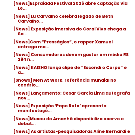
[News]Espraiada Festival 2026 abre captação via
Le...
[News] Lu Carvalho celebra legado de Beth
Carvalho...
[News] Exposição imersiva do Coral Vivo chega a
Sa...
[News]Com “Presságios”, o rapper Xamuel
entrega ma...
[News] Consumidores devem gastar em média R$
294 n...
[News] KAISHO lança clipe de “Escondi o Corpo” e
a...
[Shows] Men At Work, referência mundial no
cenário...
[News] Lançamento: Cesar Garcia Lima autografa
nov...
[News] Exposição ‘Papo Reto’ apresenta
manifestaçõ...
[News]Museu do Amanhã disponibiliza acervo e
debat...
[News] As artistas-pesquisadoras Aline Bernardi e