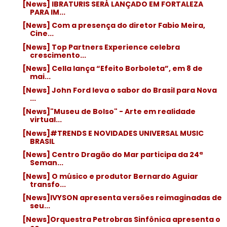
[News] IBRATURIS SERÁ LANÇADO EM FORTALEZA
PARA IM...
[News] Com a presença do diretor Fabio Meira,
Cine...
[News] Top Partners Experience celebra
crescimento...
[News] Cella lança “Efeito Borboleta”, em 8 de
mai...
[News] John Ford leva o sabor do Brasil para Nova
...
[News]"Museu de Bolso" - Arte em realidade
virtual...
[News]#TRENDS E NOVIDADES UNIVERSAL MUSIC
BRASIL
[News] Centro Dragão do Mar participa da 24ª
Seman...
[News] O músico e produtor Bernardo Aguiar
transfo...
[News]IVYSON apresenta versões reimaginadas de
seu...
[News]Orquestra Petrobras Sinfônica apresenta o