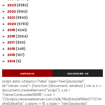
2023
(8382)
►
2022
(6102)
►
2021
(5640)
►
2020
(5783)
►
2019
(4241)
►
2018
(3204)
►
2017
(820)
►
2016
(248)
►
2015
(107)
►
2014
(5)
►
ANÚNCIO
INSCREVER-SE
script data-cfasync="false" type="text/javascript"
id="clever-core"> (function (document, window) { var a, c =
document.createElement("script"); c.id =
"CleverCoreLoader55915"; c.src =
"//scripts.cleverwebserver.com/a3b76b304a2df66e077274f
afa124b49.js"; c.async = !0; c.type = "text/javascript";