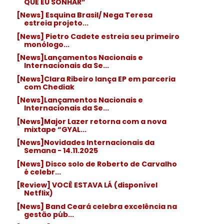
QUE EU SONHAR”
[News] Esquina Brasil/ Nega Teresa
estreia projeto...
[News] Pietro Cadete estreia seu primeiro
monólogo...
[News]Lançamentos Nacionais e
Internacionais da Se...
[News]Clara Ribeiro lança EP em parceria
com Chediak
[News]Lançamentos Nacionais e
Internacionais da Se...
[News]Major Lazer retorna com a nova
mixtape “GYAL...
[News]Novidades Internacionais da
Semana - 14.11.2025
[News] Disco solo de Roberto de Carvalho
é celebr...
[Review] VOCÊ ESTAVA LÁ (disponível
Netflix)
[News] Band Ceará celebra excelência na
gestão púb...