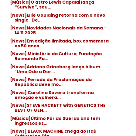
[Música]O astro Lewis Capaldi lança
“Survive”, seu...
[News]Ellie Goulding retorna com o novo
single "De...
[News]Novidades Nacionais da Semana -
14.11.2025
[News]Em edição limitada, box comemora
os 50 anos ...
[News] Ministério da Cultura, Fundação
Raimundo Fa...
[News]Adriano Grineberg lança álbum
"Uma Ode a Dor...
[News] Feriado da Proclamação da
República deve mo...
[News] Carolina Severo transforma
emoção e vulnera...
[News]STEVE HACKETT with GENETICS THE
BEST OF GEN...
[Música]Último Pôr do Suel do ano tem
ingressos es...
[News] BLACK MACHINE chega ao Itaú