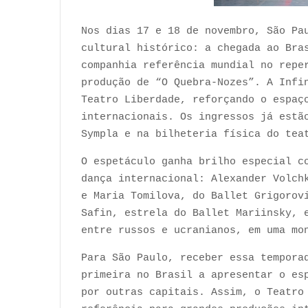
Nos dias 17 e 18 de novembro, São Pa
cultural histórico: a chegada ao Bra
companhia referência mundial no repe
produção de “O Quebra-Nozes”. A Infi
Teatro Liberdade, reforçando o espaç
internacionais. Os ingressos já estã
Sympla e na bilheteria física do tea
O espetáculo ganha brilho especial c
dança internacional: Alexander Volch
e Maria Tomilova, do Ballet Grigorov
Safin, estrela do Ballet Mariinsky, 
entre russos e ucranianos, em uma mo
Para São Paulo, receber essa tempora
primeira no Brasil a apresentar o es
por outras capitais. Assim, o Teatro