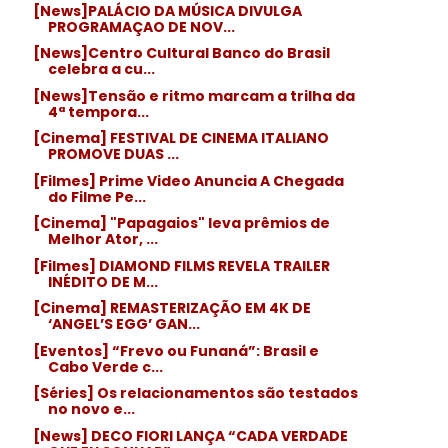
[News]PALÁCIO DA MÚSICA DIVULGA
PROGRAMAÇAO DE NOV...
[News]Centro Cultural Banco do Brasil
celebra a cu...
[News]Tensão e ritmo marcam a trilha da
4ª tempora...
[Cinema] FESTIVAL DE CINEMA ITALIANO
PROMOVE DUAS ...
[Filmes] Prime Video Anuncia A Chegada
do Filme Pe...
[Cinema] "Papagaios" leva prêmios de
Melhor Ator, ...
[Filmes] DIAMOND FILMS REVELA TRAILER
INÉDITO DE M...
[Cinema] REMASTERIZAÇÃO EM 4K DE
‘ANGEL’S EGG’ GAN...
[Eventos] “Frevo ou Funaná”: Brasil e
Cabo Verde c...
[Séries] Os relacionamentos são testados
no novo e...
[News] DECO FIORI LANÇA “CADA VERDADE