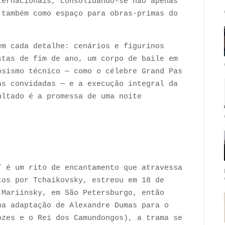
ternacionais, consolidando-se não apenas
 também como espaço para obras-primas do
em cada detalhe: cenários e figurinos
stas de fim de ano, um corpo de baile em
osismo técnico — como o célebre Grand Pas
as convidadas — e a execução integral da
ultado é a promessa de uma noite
” é um rito de encantamento que atravessa
tos por Tchaikovsky, estreou em 18 de
 Mariinsky, em São Petersburgo, então
na adaptação de Alexandre Dumas para o
ozes e o Rei dos Camundongos), a trama se