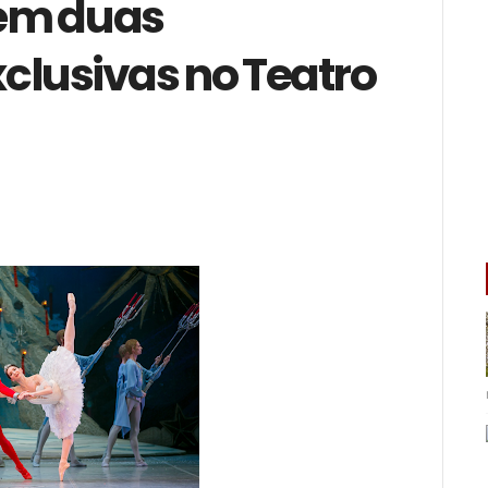
em duas
clusivas no Teatro