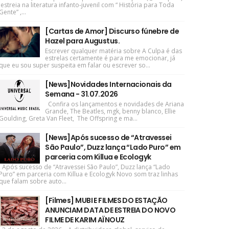
estreia na literatura infanto-juvenil com “ História para Toda
Gente” ,...
[Cartas de Amor] Discurso fúnebre de
Hazel para Augustus.
Escrever qualquer matéria sobre A Culpa é das
estrelas certamente é para me emocionar, já
que eu sou super suspeita em falar ou escrever so...
[News]Novidades Internacionais da
Semana - 31.07.2026
Confira os lançamentos e novidades de Ariana
Grande, The Beatles, mgk, benny blanco, Ellie
Goulding, Greta Van Fleet, The Offspring e ma...
[News]Após sucesso de “Atravessei
São Paulo”, Duzz lança “Lado Puro” em
parceria com Killua e Ecologyk
Após sucesso de “Atravessei São Paulo”, Duzz lança “Lado
Puro” em parceria com Killua e Ecologyk Novo som traz linhas
que falam sobre auto...
[Filmes] MUBI E FILMES DO ESTAÇÃO
ANUNCIAM DATA DE ESTREIA DO NOVO
FILME DE KARIM AÏNOUZ