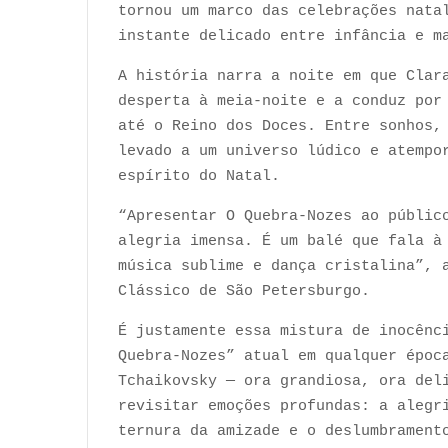
tornou um marco das celebrações nata
instante delicado entre infância e m
A história narra a noite em que Clar
desperta à meia-noite e a conduz por
até o Reino dos Doces. Entre sonhos,
levado a um universo lúdico e atempo
espírito do Natal.
“Apresentar O Quebra-Nozes ao públic
alegria imensa. É um balé que fala à
música sublime e dança cristalina”, 
Clássico de São Petersburgo.
É justamente essa mistura de inocênc
Quebra-Nozes” atual em qualquer époc
Tchaikovsky — ora grandiosa, ora del
revisitar emoções profundas: a alegr
ternura da amizade e o deslumbrament