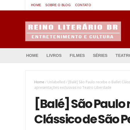
HOME
SOBRE O BLOG
CONTATO
Entretenimento & Cultura
HOME
LIVROS
FILMES
SÉRIES
TEATR
Home
/
Unlabelled
/
[Balé] São Paulo recebe o Ballet Cl
apresentações exclusivas no Teatro Liberdade
[Balé] São Paulo 
Clássico de São 