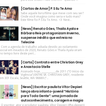
[Cartas de Amor] P.S Eu Te Amo
Sabe aquele livro/filme que mexe com seu ser?
Onde você imagina como seria e tudo mais?
Este filme foi P.S Eu Te Amo. <3 Nest...
[News] Renato Góes, Thaila Ayala e
Bárbara Reis protagonizam Inverno,
suspense inédito que estreia no
Telecine
Com a agenda de trabalho adiada devido ao isolamento
social em meados de 2020, Renato Góes e Thaila Ayala viram
no tempo livre deste perí...
[Carta] Contrato entre Christian Grey
e Anastacia Stelle
Assinado hoje, ____________de 2011 (“O Início da
Vigência”) ENTRE SR. CHRISTIAN GREY, residente
em 301 Escala, Seattle, WA 98889 (“...
[News] | Escritor paulista Vítor Depieri
lança obra infanto-juvenil “História
para Toda Gente”: uma jornada de
autoconhecimento, coragem e magia
O escritor, ator e produtor paulista Vítor Depieri (@vi.depieri)