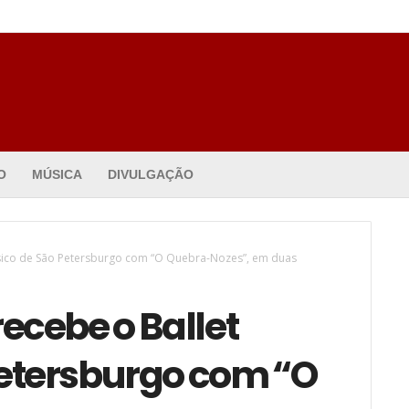
O
MÚSICA
DIVULGAÇÃO
ássico de São Petersburgo com “O Quebra-Nozes”, em duas
recebe o Ballet
Petersburgo com “O