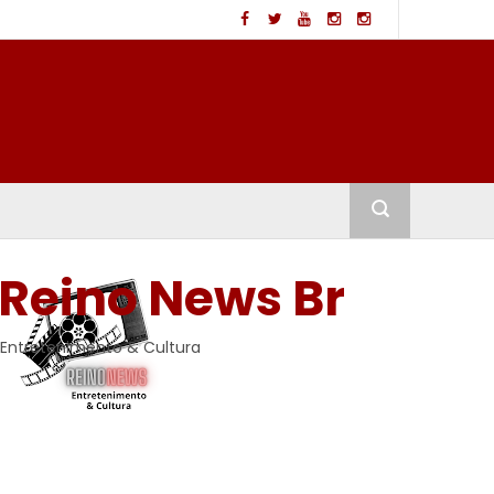
Reino News Br
Entretenimento & Cultura