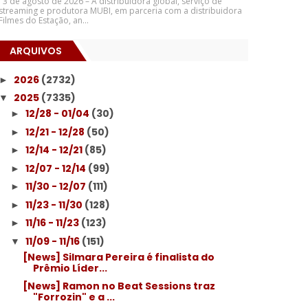
3 de agosto de 2026 – A distribuidora global, serviço de
streaming e produtora MUBI, em parceria com a distribuidora
Filmes do Estação, an...
ARQUIVOS
2026
(2732)
►
2025
(7335)
▼
12/28 - 01/04
(30)
►
12/21 - 12/28
(50)
►
12/14 - 12/21
(85)
►
12/07 - 12/14
(99)
►
11/30 - 12/07
(111)
►
11/23 - 11/30
(128)
►
11/16 - 11/23
(123)
►
11/09 - 11/16
(151)
▼
[News] Silmara Pereira é finalista do
Prêmio Líder...
[News] Ramon no Beat Sessions traz
"Forrozin" e a ...