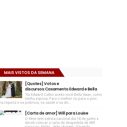
MAIS VISTOS DA SEMANA
[Quotes] Votos e
discursos:Casamento Edward e Bella
"Eu Edward Cullen aceito você Bella Swan, como
minha esposa, Para o melhor ou para o pior,
na riqueza e na pobreza, na saúde e na do...
[Carta de amor] Will para Louise
O filme tem estreia nacional dia 18 de junho e
decidi colocar a carta de despedida de Will
para Lou. Então... Não chorem. "Quando ...