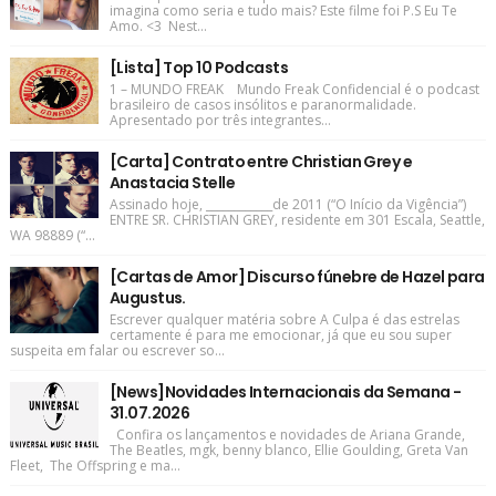
imagina como seria e tudo mais? Este filme foi P.S Eu Te
Amo. <3 Nest...
[Lista] Top 10 Podcasts
1 – MUNDO FREAK Mundo Freak Confidencial é o podcast
brasileiro de casos insólitos e paranormalidade.
Apresentado por três integrantes...
[Carta] Contrato entre Christian Grey e
Anastacia Stelle
Assinado hoje, ____________de 2011 (“O Início da Vigência”)
ENTRE SR. CHRISTIAN GREY, residente em 301 Escala, Seattle,
WA 98889 (“...
[Cartas de Amor] Discurso fúnebre de Hazel para
Augustus.
Escrever qualquer matéria sobre A Culpa é das estrelas
certamente é para me emocionar, já que eu sou super
suspeita em falar ou escrever so...
[News]Novidades Internacionais da Semana -
31.07.2026
Confira os lançamentos e novidades de Ariana Grande,
The Beatles, mgk, benny blanco, Ellie Goulding, Greta Van
Fleet, The Offspring e ma...