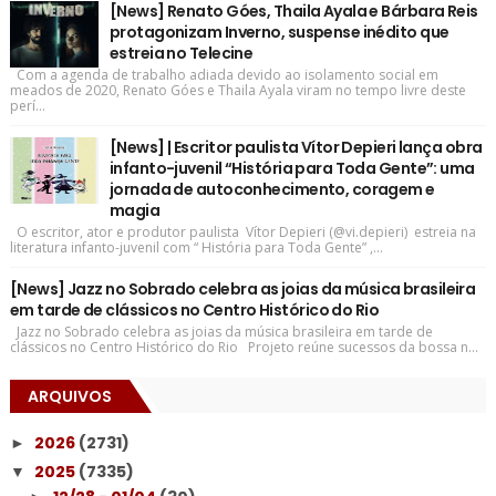
[News] Renato Góes, Thaila Ayala e Bárbara Reis
protagonizam Inverno, suspense inédito que
estreia no Telecine
Com a agenda de trabalho adiada devido ao isolamento social em
meados de 2020, Renato Góes e Thaila Ayala viram no tempo livre deste
perí...
[News] | Escritor paulista Vítor Depieri lança obra
infanto-juvenil “História para Toda Gente”: uma
jornada de autoconhecimento, coragem e
magia
O escritor, ator e produtor paulista Vítor Depieri (@vi.depieri) estreia na
literatura infanto-juvenil com “ História para Toda Gente” ,...
[News] Jazz no Sobrado celebra as joias da música brasileira
em tarde de clássicos no Centro Histórico do Rio
Jazz no Sobrado celebra as joias da música brasileira em tarde de
clássicos no Centro Histórico do Rio Projeto reúne sucessos da bossa n...
ARQUIVOS
2026
(2731)
►
2025
(7335)
▼