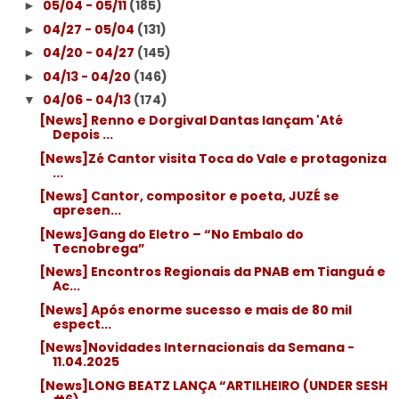
05/04 - 05/11
(185)
►
04/27 - 05/04
(131)
►
04/20 - 04/27
(145)
►
04/13 - 04/20
(146)
►
04/06 - 04/13
(174)
▼
[News] Renno e Dorgival Dantas lançam 'Até
Depois ...
[News]Zé Cantor visita Toca do Vale e protagoniza
...
[News] Cantor, compositor e poeta, JUZÉ se
apresen...
[News]Gang do Eletro – “No Embalo do
Tecnobrega”
[News] Encontros Regionais da PNAB em Tianguá e
Ac...
[News] Após enorme sucesso e mais de 80 mil
espect...
[News]Novidades Internacionais da Semana -
11.04.2025
[News]LONG BEATZ LANÇA “ARTILHEIRO (UNDER SESH