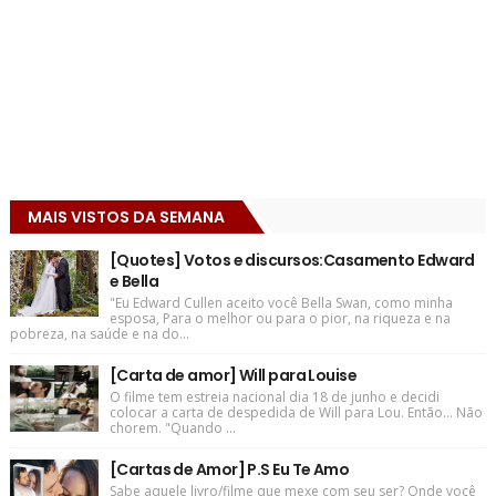
MAIS VISTOS DA SEMANA
[Quotes] Votos e discursos:Casamento Edward
e Bella
"Eu Edward Cullen aceito você Bella Swan, como minha
esposa, Para o melhor ou para o pior, na riqueza e na
pobreza, na saúde e na do...
[Carta de amor] Will para Louise
O filme tem estreia nacional dia 18 de junho e decidi
colocar a carta de despedida de Will para Lou. Então... Não
chorem. "Quando ...
[Cartas de Amor] P.S Eu Te Amo
Sabe aquele livro/filme que mexe com seu ser? Onde você