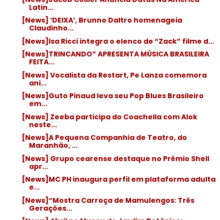
Latin...
[News] ‘DEIXA’, Brunno Daltro homenageia
Claudinho...
[News]Isa Ricci integra o elenco de “Zack” filme d...
[News]TRINCANDO” APRESENTA MÚSICA BRASILEIRA
FEITA...
[News] Vocalista da Restart, Pe Lanza comemora
ani...
[News]Guto Pinaud leva seu Pop Blues Brasileiro
em...
[News] Zeeba participa do Coachella com Alok
neste...
[News]A Pequena Companhia de Teatro, do
Maranhão, ...
[News] Grupo cearense destaque no Prêmio Shell
apr...
[News]MC PH inaugura perfil em plataforma adulta
e...
[News]“Mostra Carroça de Mamulengos: Três
Gerações...