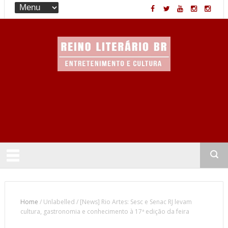
Entretenimento & Cultura
Home
/
Unlabelled
/
[News] Rio Artes: Sesc e Senac RJ levam
cultura, gastronomia e conhecimento à 17ª edição da feira