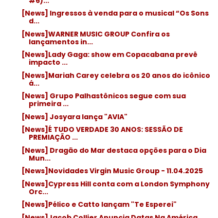
#6)...
[News] Ingressos à venda para o musical “Os Sons
d...
[News]WARNER MUSIC GROUP Confira os
lançamentos in...
[News]Lady Gaga: show em Copacabana prevê
impacto ...
[News]Mariah Carey celebra os 20 anos do icônico
á...
[News] Grupo Palhastônicos segue com sua
primeira ...
[News] Josyara lança "AVIA"
[News]É TUDO VERDADE 30 ANOS: SESSÃO DE
PREMIAÇÃO ...
[News] Dragão do Mar destaca opções para o Dia
Mun...
[News]Novidades Virgin Music Group - 11.04.2025
[News]Cypress Hill conta com a London Symphony
Orc...
[News]Pélico e Catto lançam "Te Esperei"
[News]Jacob Collier Anuncia Datas Na América