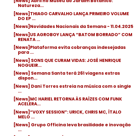
[News] Abril no Museu do Jardim Botânico:
Natureza...
[News]THIAGO CARVALHO LANÇA PRIMEIRO VOLUME
DO EP ...
[News]Novidades Nacionais da Semana - 11.04.2025
[News]US AGROBOY LANÇA “BATOM BORRADO” COM
RENATA ...
[News]Plataforma evita cobranças indesejadas
para ...
[News] SONS QUE CURAM VIDAS: JOSÉ HENRIQUE
NOGUEIR...
[News] Semana Santa terá 261 viagens extras
dispon...
[News] Dani Torres estreia na música com o single
...
[News]MC HARIEL RETORNA ÀS RAÍZES COM FUNK
ACELERA...
[News]“VOXY SESSION”: URICK, CHRIS MC, ÍTALO
MELO ...
[News] Grupo Officina leva brasilidade e inovação
...