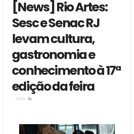
[News] Rio Artes:
Sesc e Senac RJ
levam cultura,
gastronomia e
conhecimento à 17ª
edição da feira
19:20