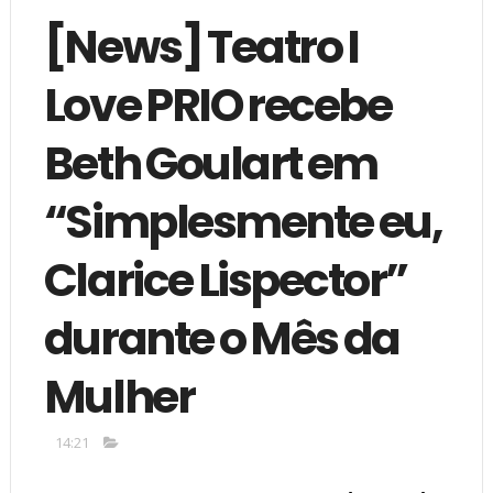
[News] Teatro I
Love PRIO recebe
Beth Goulart em
“Simplesmente eu,
Clarice Lispector”
durante o Mês da
Mulher
14:21