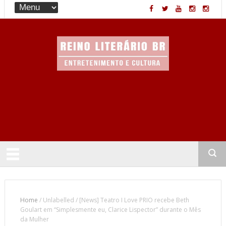
Entretenimento & Cultura
Home
/
Unlabelled
/
[News] Teatro I Love PRIO recebe Beth
Goulart em “Simplesmente eu, Clarice Lispector” durante o Mês
da Mulher