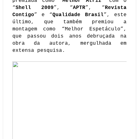
premiada como “
Melhor Atriz
” com o
“
Shell 2009
”, “
APTR
”, “
Revista
Contigo
” e “
Qualidade Brasil
”, este
último, que também premiou a
montagem como “Melhor Espetáculo”,
que passou dois anos debruçada na
obra da autora, mergulhada em
extensa pesquisa.