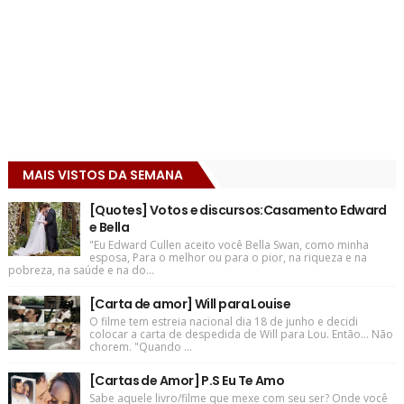
MAIS VISTOS DA SEMANA
[Quotes] Votos e discursos:Casamento Edward
e Bella
"Eu Edward Cullen aceito você Bella Swan, como minha
esposa, Para o melhor ou para o pior, na riqueza e na
pobreza, na saúde e na do...
[Carta de amor] Will para Louise
O filme tem estreia nacional dia 18 de junho e decidi
colocar a carta de despedida de Will para Lou. Então... Não
chorem. "Quando ...
[Cartas de Amor] P.S Eu Te Amo
Sabe aquele livro/filme que mexe com seu ser? Onde você