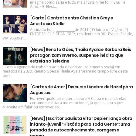
imagina como seria e tudo mais? Este filme foi P.S Eu Te
Amo. <3 Nest...
[Carta] Contrato entre Christian Grey e
Anastacia Stelle
Assinado hoje, ____________de 2011 (“O Início da Vigência”)
ENTRE SR. CHRISTIAN GREY, residente em 301 Escala, Seattle,
WA 98889 (“...
[News] Renato Góes, Thaila Ayala e Bárbara Reis
protagonizam Inverno, suspense inédito que
estreia no Telecine
Com a agenda de trabalho adiada devido ao isolamento social em
meados de 2020, Renato Góes e Thaila Ayala viram no tempo livre deste
perí...
[Cartas de Amor] Discurso fúnebre de Hazel para
Augustus.
Escrever qualquer matéria sobre A Culpa é das estrelas
certamente é para me emocionar, já que eu sou super
suspeita em falar ou escrever so...
[News] | Escritor paulista Vítor Depieri lança obra
infanto-juvenil “História para Toda Gente”: uma
jornada de autoconhecimento, coragem e
magia