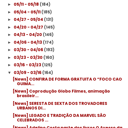
05/11 - 05/18
(184)
►
05/04 - 05/11
(185)
►
04/27 - 05/04
(131)
►
04/20 - 04/27
(145)
►
04/13 - 04/20
(146)
►
04/06 - 04/13
(174)
►
03/30 - 04/06
(193)
►
03/23 - 03/30
(160)
►
03/16 - 03/23
(125)
►
03/09 - 03/16
(164)
▼
[News] CONFIRA DE FORMA GRATUITA O “FOCO CAO
GUIMA...
[News] Coprodução Globo Filmes, animação
brasileir...
[News] SERESTA DE SEXTA DOS TROVADORES
URBANOS DI...
[News] LEGADO E TRADIÇÃO DA MARVEL SÃO
CELEBRADOS ...
[News] Adelino Costa parte dos livros O Avesso da