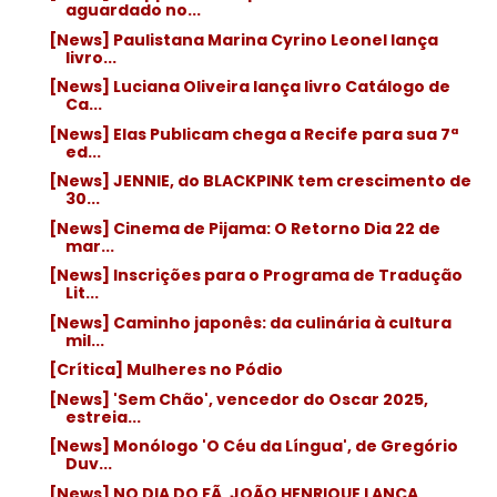
aguardado no...
[News] Paulistana Marina Cyrino Leonel lança
livro...
[News] Luciana Oliveira lança livro Catálogo de
Ca...
[News] Elas Publicam chega a Recife para sua 7ª
ed...
[News] JENNIE, do BLACKPINK tem crescimento de
30...
[News] Cinema de Pijama: O Retorno Dia 22 de
mar...
[News] Inscrições para o Programa de Tradução
Lit...
[News] Caminho japonês: da culinária à cultura
mil...
[Crítica] Mulheres no Pódio
[News] 'Sem Chão', vencedor do Oscar 2025,
estreia...
[News] Monólogo 'O Céu da Língua', de Gregório
Duv...
[News] NO DIA DO FÃ, JOÃO HENRIQUE LANÇA