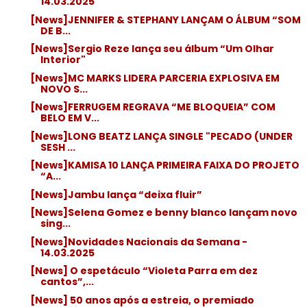
14.03.2025
[News]JENNIFER & STEPHANY LANÇAM O ÁLBUM “SOM
DE B...
[News]Sergio Reze lança seu álbum “Um Olhar
Interior"
[News]MC MARKS LIDERA PARCERIA EXPLOSIVA EM
NOVO S...
[News]FERRUGEM REGRAVA “ME BLOQUEIA” COM
BELO EM V...
[News]LONG BEATZ LANÇA SINGLE "PECADO (UNDER
SESH ...
[News]KAMISA 10 LANÇA PRIMEIRA FAIXA DO PROJETO
“A...
[News]Jambu lança “deixa fluir”
[News]Selena Gomez e benny blanco lançam novo
sing...
[News]Novidades Nacionais da Semana -
14.03.2025
[News] O espetáculo “Violeta Parra em dez
cantos”,...
[News] 50 anos após a estreia, o premiado