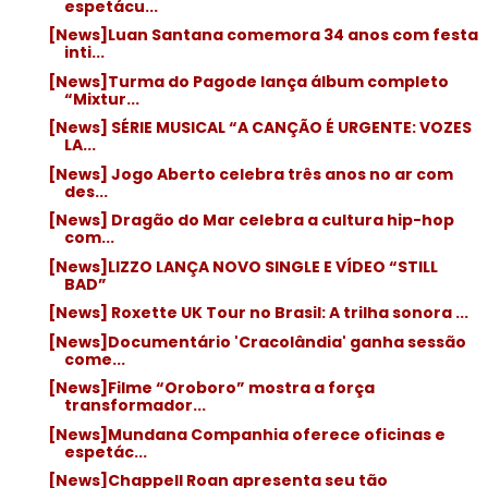
espetácu...
[News]Luan Santana comemora 34 anos com festa
inti...
[News]Turma do Pagode lança álbum completo
“Mixtur...
[News] SÉRIE MUSICAL “A CANÇÃO É URGENTE: VOZES
LA...
[News] Jogo Aberto celebra três anos no ar com
des...
[News] Dragão do Mar celebra a cultura hip-hop
com...
[News]LIZZO LANÇA NOVO SINGLE E VÍDEO “STILL
BAD”
[News] Roxette UK Tour no Brasil: A trilha sonora ...
[News]Documentário 'Cracolândia' ganha sessão
come...
[News]Filme “Oroboro” mostra a força
transformador...
[News]Mundana Companhia oferece oficinas e
espetác...
[News]Chappell Roan apresenta seu tão