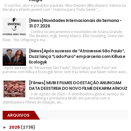
O escritor, ator e produtor paulista Vítor Depieri (@vi.depieri) estreia na
literatura infanto-juvenil com “ História para Toda Gente” ,...
[News]Novidades Internacionais da Semana -
31.07.2026
Confira os lançamentos e novidades de Ariana Grande,
The Beatles, mgk, benny blanco, Ellie Goulding, Greta Van
Fleet, The Offspring e ma...
[News]Após sucesso de “Atravessei São Paulo”,
Duzz lança “Lado Puro” em parceria com Killua e
Ecologyk
Após sucesso de “Atravessei São Paulo”, Duzz lança “Lado Puro” em
parceria com Killua e Ecologyk Novo som traz linhas que falam sobre auto...
[Filmes] MUBI E FILMES DO ESTAÇÃO ANUNCIAM
DATA DE ESTREIA DO NOVO FILME DE KARIM AÏNOUZ
3 de agosto de 2026 – A distribuidora global, serviço de
streaming e produtora MUBI, em parceria com a
distribuidora Filmes do Estação, an...
ARQUIVOS
2026
(2736)
►