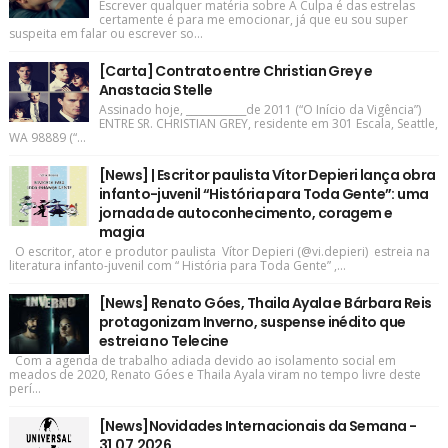
Escrever qualquer matéria sobre A Culpa é das estrelas
certamente é para me emocionar, já que eu sou super
suspeita em falar ou escrever so...
[Carta] Contrato entre Christian Grey e
Anastacia Stelle
Assinado hoje, ____________de 2011 (“O Início da Vigência”)
ENTRE SR. CHRISTIAN GREY, residente em 301 Escala, Seattle,
WA 98889 (“...
[News] | Escritor paulista Vítor Depieri lança obra
infanto-juvenil “História para Toda Gente”: uma
jornada de autoconhecimento, coragem e
magia
O escritor, ator e produtor paulista Vítor Depieri (@vi.depieri) estreia na
literatura infanto-juvenil com “ História para Toda Gente” ,...
[News] Renato Góes, Thaila Ayala e Bárbara Reis
protagonizam Inverno, suspense inédito que
estreia no Telecine
Com a agenda de trabalho adiada devido ao isolamento social em
meados de 2020, Renato Góes e Thaila Ayala viram no tempo livre deste
perí...
[News]Novidades Internacionais da Semana -
31.07.2026