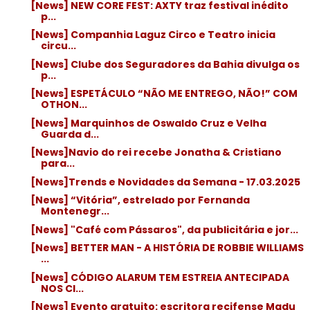
[News] NEW CORE FEST: AXTY traz festival inédito
p...
[News] Companhia Laguz Circo e Teatro inicia
circu...
[News] Clube dos Seguradores da Bahia divulga os
p...
[News] ESPETÁCULO “NÃO ME ENTREGO, NÃO!” COM
OTHON...
[News] Marquinhos de Oswaldo Cruz e Velha
Guarda d...
[News]Navio do rei recebe Jonatha & Cristiano
para...
[News]Trends e Novidades da Semana - 17.03.2025
[News] “Vitória”, estrelado por Fernanda
Montenegr...
[News] "Café com Pássaros", da publicitária e jor...
[News] BETTER MAN - A HISTÓRIA DE ROBBIE WILLIAMS
...
[News] CÓDIGO ALARUM TEM ESTREIA ANTECIPADA
NOS CI...
[News] Evento gratuito: escritora recifense Madu