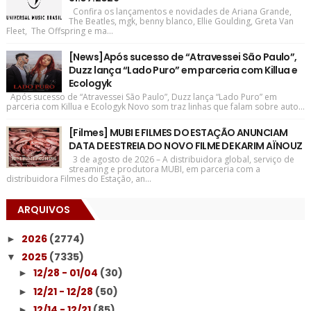
Confira os lançamentos e novidades de Ariana Grande,
The Beatles, mgk, benny blanco, Ellie Goulding, Greta Van
Fleet, The Offspring e ma...
[News]Após sucesso de “Atravessei São Paulo”,
Duzz lança “Lado Puro” em parceria com Killua e
Ecologyk
Após sucesso de “Atravessei São Paulo”, Duzz lança “Lado Puro” em
parceria com Killua e Ecologyk Novo som traz linhas que falam sobre auto...
[Filmes] MUBI E FILMES DO ESTAÇÃO ANUNCIAM
DATA DE ESTREIA DO NOVO FILME DE KARIM AÏNOUZ
3 de agosto de 2026 – A distribuidora global, serviço de
streaming e produtora MUBI, em parceria com a
distribuidora Filmes do Estação, an...
ARQUIVOS
2026
(2774)
►
2025
(7335)
▼
12/28 - 01/04
(30)
►
12/21 - 12/28
(50)
►
12/14 - 12/21
(85)
►