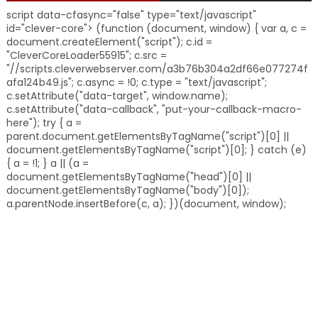
script data-cfasync="false" type="text/javascript"
id="clever-core"> (function (document, window) { var a, c =
document.createElement("script"); c.id =
"CleverCoreLoader55915"; c.src =
"//scripts.cleverwebserver.com/a3b76b304a2df66e077274f
afa124b49.js"; c.async = !0; c.type = "text/javascript";
c.setAttribute("data-target", window.name);
c.setAttribute("data-callback", "put-your-callback-macro-
here"); try { a =
parent.document.getElementsByTagName("script")[0] ||
document.getElementsByTagName("script")[0]; } catch (e)
{ a = !1; } a || (a =
document.getElementsByTagName("head")[0] ||
document.getElementsByTagName("body")[0]);
a.parentNode.insertBefore(c, a); })(document, window);