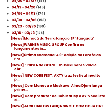
04/20 - 04/27
(145)
►
04/13 - 04/20
(146)
►
04/06 - 04/13
(174)
►
03/30 - 04/06
(193)
►
03/23 - 03/30
(160)
►
03/16 - 03/23
(125)
▼
[News]Manacá da Serra lança o EP ‘Jangada’
[News]WARNER MUSIC GROUP Confira os
lançamentos in...
[News]Última chamada: A 9ª edição da Farofa do
Pro...
[News] “Para Não Gritar - musical sobre vida e
obr...
[News] NEW CORE FEST: AXTY traz festival inédito
p...
[News] Com Maneva e Maskavo, Alma Djem lança
prime...
[News] Com produtor de Bob Marley e ex-vocalista
d...
[News]JACK HARLOW LANÇA SINGLE COM DOJA CAT