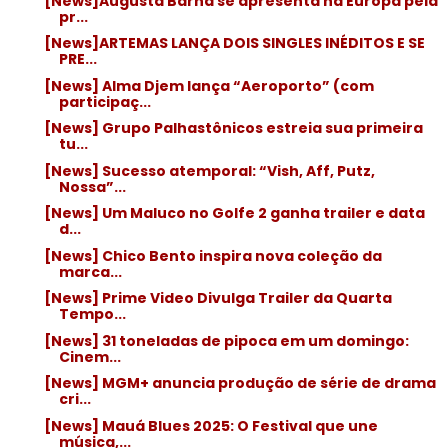
[News]Augusta Barna se apresenta na Europa pela
pr...
[News]ARTEMAS LANÇA DOIS SINGLES INÉDITOS E SE
PRE...
[News] Alma Djem lança “Aeroporto” (com
participaç...
[News] Grupo Palhastônicos estreia sua primeira
tu...
[News] Sucesso atemporal: “Vish, Aff, Putz,
Nossa”...
[News] Um Maluco no Golfe 2 ganha trailer e data
d...
[News] Chico Bento inspira nova coleção da
marca...
[News] Prime Video Divulga Trailer da Quarta
Tempo...
[News] 31 toneladas de pipoca em um domingo:
Cinem...
[News] MGM+ anuncia produção de série de drama
cri...
[News] Mauá Blues 2025: O Festival que une
música,...