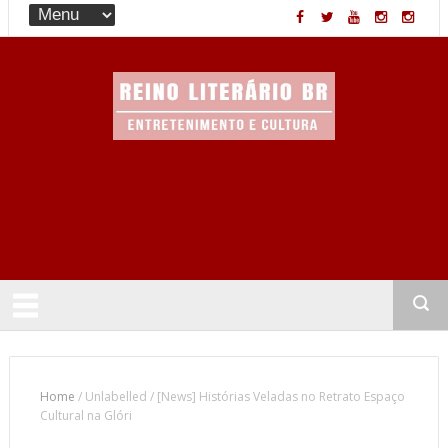
Entretenimento & Cultura
Home
/
Unlabelled
/
[News] Histórias Veladas no Retrato Espaço
Cultural na Glóri