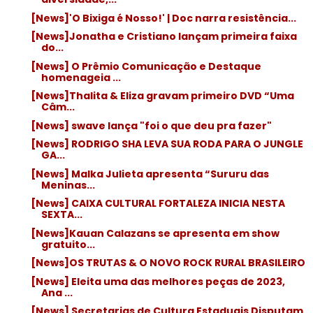
[News]'O Bixiga é Nosso!' | Doc narra resistência...
[News]Jonatha e Cristiano lançam primeira faixa
do...
[News] O Prêmio Comunicação e Destaque
homenageia ...
[News]Thalita & Eliza gravam primeiro DVD “Uma
Câm...
[News] swave lança "foi o que deu pra fazer"
[News] RODRIGO SHA LEVA SUA RODA PARA O JUNGLE
GA...
[News] Malka Julieta apresenta “Sururu das
Meninas...
[News] CAIXA CULTURAL FORTALEZA INICIA NESTA
SEXTA...
[News]Kauan Calazans se apresenta em show
gratuito...
[News]OS TRUTAS & O NOVO ROCK RURAL BRASILEIRO
[News] Eleita uma das melhores peças de 2023,
Ana ...
[News] Secretarias de Cultura Estaduais Disputam