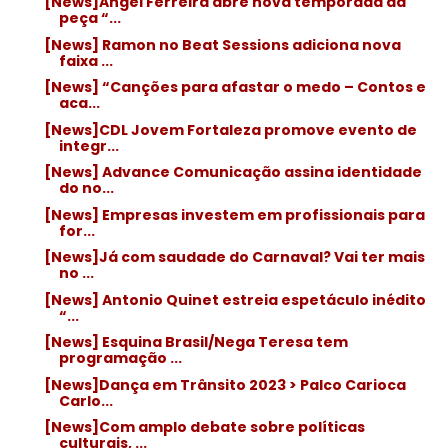
[News]Angel Ferreira abre nova temporada da
peça “...
[News] Ramon no Beat Sessions adiciona nova
faixa ...
[News] “Canções para afastar o medo – Contos e
aca...
[News]CDL Jovem Fortaleza promove evento de
integr...
[News] Advance Comunicação assina identidade
do no...
[News] Empresas investem em profissionais para
for...
[News]Já com saudade do Carnaval? Vai ter mais
no ...
[News] Antonio Quinet estreia espetáculo inédito
“...
[News] Esquina Brasil/Nega Teresa tem
programação ...
[News]Dança em Trânsito 2023 > Palco Carioca
Carlo...
[News]Com amplo debate sobre políticas
culturais, ...