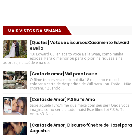
MAIS VISTOS DA SEMANA
[Quotes] Votos e discursos:Casamento Edward
e Bella
"Eu Edward Cullen aceito você Bella Swan, como minha
esposa, Para o melhor ou para o pior, na riqueza e na
pobreza, na saúde e na do...
[Carta de amor] Will para Louise
O filme tem estreia nacional dia 18 de junho e decidi
colocar a carta de despedida de Will para Lou. Então... Não
chorem. "Quando ...
[Cartas de Amor] P.S Eu Te Amo
Sabe aquele livro/filme que mexe com seu ser? Onde você
imagina como seria e tudo mais? Este filme foi P.S Eu Te
Amo. <3 Nest...
[Cartas de Amor] Discurso fúnebre de Hazel para
Augustus.