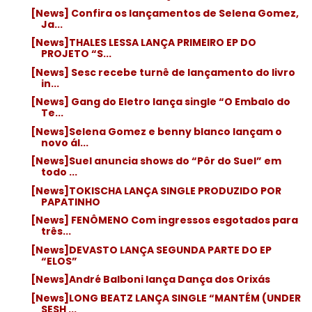
[News] Confira os lançamentos de Selena Gomez,
Ja...
[News]THALES LESSA LANÇA PRIMEIRO EP DO
PROJETO “S...
[News] Sesc recebe turnê de lançamento do livro
in...
[News] Gang do Eletro lança single “O Embalo do
Te...
[News]Selena Gomez e benny blanco lançam o
novo ál...
[News]Suel anuncia shows do “Pôr do Suel” em
todo ...
[News]TOKISCHA LANÇA SINGLE PRODUZIDO POR
PAPATINHO
[News] FENÔMENO Com ingressos esgotados para
três...
[News]DEVASTO LANÇA SEGUNDA PARTE DO EP
“ELOS”
[News]André Balboni lança Dança dos Orixás
[News]LONG BEATZ LANÇA SINGLE “MANTÉM (UNDER
SESH ...