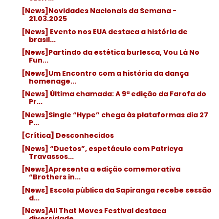
[News]Novidades Nacionais da Semana -
21.03.2025
[News] Evento nos EUA destaca a história de
brasil...
[News]Partindo da estética burlesca, Vou Lá No
Fun...
[News]Um Encontro com a história da dança
homenage...
[News] Última chamada: A 9ª edição da Farofa do
Pr...
[News]Single “Hype” chega às plataformas dia 27
P...
[Crítica] Desconhecidos
[News] “Duetos”, espetáculo com Patricya
Travassos...
[News]Apresenta a edição comemorativa
“Brothers in...
[News] Escola pública da Sapiranga recebe sessão
d...
[News]All That Moves Festival destaca
diversidade,...