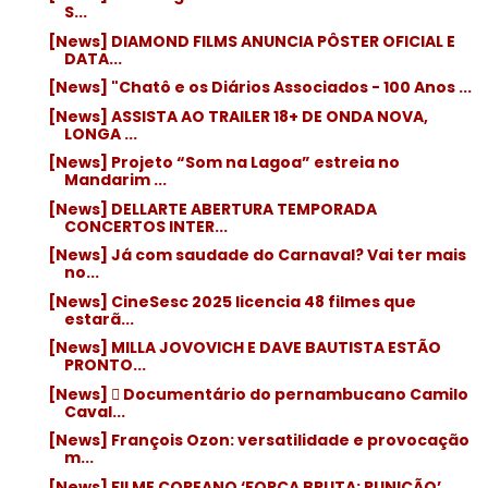
S...
[News] DIAMOND FILMS ANUNCIA PÔSTER OFICIAL E
DATA...
[News] "Chatô e os Diários Associados - 100 Anos ...
[News] ASSISTA AO TRAILER 18+ DE ONDA NOVA,
LONGA ...
[News] Projeto “Som na Lagoa” estreia no
Mandarim ...
[News] DELLARTE ABERTURA TEMPORADA
CONCERTOS INTER...
[News] Já com saudade do Carnaval? Vai ter mais
no...
[News] CineSesc 2025 licencia 48 filmes que
estarã...
[News] MILLA JOVOVICH E DAVE BAUTISTA ESTÃO
PRONTO...
[News]  Documentário do pernambucano Camilo
Caval...
[News] François Ozon: versatilidade e provocação
m...
[News] FILME COREANO ‘FORÇA BRUTA: PUNIÇÃO’