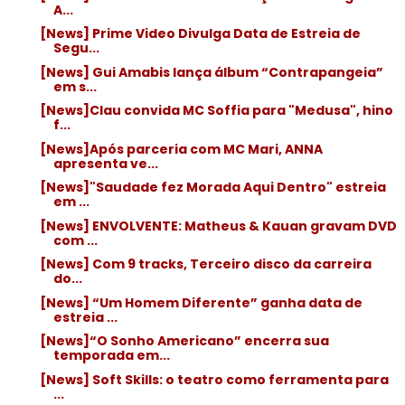
A...
[News] Prime Video Divulga Data de Estreia de
Segu...
[News] Gui Amabis lança álbum “Contrapangeia”
em s...
[News]Clau convida MC Soffia para "Medusa", hino
f...
[News]Após parceria com MC Mari, ANNA
apresenta ve...
[News]"Saudade fez Morada Aqui Dentro" estreia
em ...
[News] ENVOLVENTE: Matheus & Kauan gravam DVD
com ...
[News] Com 9 tracks, Terceiro disco da carreira
do...
[News] “Um Homem Diferente” ganha data de
estreia ...
[News]“O Sonho Americano” encerra sua
temporada em...
[News] Soft Skills: o teatro como ferramenta para
...