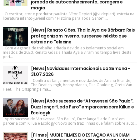
jornada de autoconhecimento, coragem e
magia
O escritor, ator e produtor paulista Vítor Depieri (@vi.depieri) estreia na
literatura infanto-juvenil com “ História para Toda Gente” ,...
[News] Renato Góes, Thaila Ayala e Bárbara Reis
protagonizam Inverno, suspense inédito que
estreia no Telecine
Com a agenda de trabalho adiada devido ao isolamento social em
meados de 2020, Renato Góes e Thaila Ayala viram no tempo livre deste
perí...
[News]Novidades Internacionais da Semana -
31.07.2026
Confira os lançamentos e novidades de Ariana Grande,
The Beatles, mgk, benny blanco, Ellie Goulding, Greta Van
Fleet, The Offspring e ma...
[News]Após sucesso de “Atravessei São Paulo”,
Duzz lança “Lado Puro” em parceria com Killua e
Ecologyk
Após sucesso de “Atravessei São Paulo”, Duzz lança “Lado Puro” em
parceria com Killua e Ecologyk Novo som traz linhas que falam sobre auto...
[Filmes] MUBI E FILMES DO ESTAÇÃO ANUNCIAM