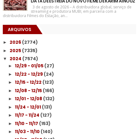
DATA DE ESTREIA DO NOVO FILME DE KARIM AÏNOUZ
3 de agosto de 2026 – A distribuidora global, serviço de
streaming e produtora MUBI, em parceria com a
distribuidora Filmes do Estação, an...
ARQUIVOS
2026
(2774)
►
2025
(7335)
►
2024
(7574)
▼
12/29 - 01/05
(27)
►
12/22 - 12/29
(24)
►
12/15 - 12/22
(123)
►
12/08 - 12/15
(166)
►
12/01 - 12/08
(132)
►
11/24 - 12/01
(131)
►
11/17 - 11/24
(127)
►
11/10 - 11/17
(153)
►
11/03 - 11/10
(140)
►