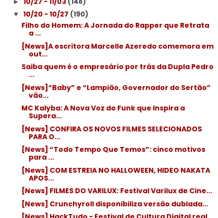
10/27 - 11/03
(148)
►
10/20 - 10/27
(190)
▼
Filho do Homem: A Jornada do Rapper que Retrata
a ...
[News]A escritora Marcelle Azeredo comemora em
out...
Saiba quem é o empresário por trás da Dupla Pedro
...
[News]“Baby” e “Lampião, Governador do Sertão”
vão...
MC Kalyba: A Nova Voz do Funk que Inspira a
Supera...
[News] CONFIRA OS NOVOS FILMES SELECIONADOS
PARA O...
[News] “Todo Tempo Que Temos”: cinco motivos
para ...
[News] COM ESTREIA NO HALLOWEEN, HIDEO NAKATA
APOS...
[News] FILMES DO VARILUX: Festival Varilux de Cine...
[News] Crunchyroll disponibiliza versão dublada...
[News] HackTudo - Festival de Cultura Digital real...