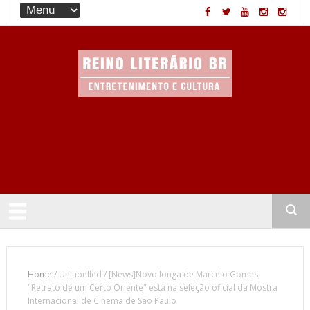
Entretenimento & Cultura
Home
/
Unlabelled
/
[News]Novo longa de Marcelo Gomes,
"Retrato de um Certo Oriente" está na seleção oficial da Mostra
Internacional de Cinema de São Paulo