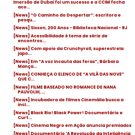
Imersão de Dubai foi um sucesso e a CCIM fecha
aco...
[News] “O Caminho do Despertar”: escritora e
pesqu...
[News] Sisson, 200 Anos - Biblioteca Nacional - RJ
[News] Acessibilidade é tema de série de
encontros...
[News] Com apoio da Crunchyroll, superestrela
japo...
[News] Em “A voz incauta das feras”, Bárbara
Mança...
[News] CONHEÇA O ELENCO DE “A VILÃ DAS NOVE”
QUE C...
[News] FILME BASEADO NO ROMANCE DE NANA
PAUVOLIH, ...
[News] Incubadora de filmes Cinemália busca a
incl...
[News] Black Rio! Black Power! Documentário e
Curt...
[News] Cinema Negro em Ação anuncia premiados
[News] Documentário ‘A Revolução da Inteligência