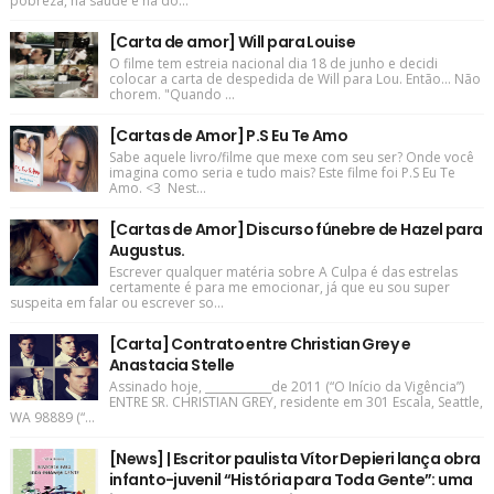
pobreza, na saúde e na do...
[Carta de amor] Will para Louise
O filme tem estreia nacional dia 18 de junho e decidi
colocar a carta de despedida de Will para Lou. Então... Não
chorem. "Quando ...
[Cartas de Amor] P.S Eu Te Amo
Sabe aquele livro/filme que mexe com seu ser? Onde você
imagina como seria e tudo mais? Este filme foi P.S Eu Te
Amo. <3 Nest...
[Cartas de Amor] Discurso fúnebre de Hazel para
Augustus.
Escrever qualquer matéria sobre A Culpa é das estrelas
certamente é para me emocionar, já que eu sou super
suspeita em falar ou escrever so...
[Carta] Contrato entre Christian Grey e
Anastacia Stelle
Assinado hoje, ____________de 2011 (“O Início da Vigência”)
ENTRE SR. CHRISTIAN GREY, residente em 301 Escala, Seattle,
WA 98889 (“...
[News] | Escritor paulista Vítor Depieri lança obra
infanto-juvenil “História para Toda Gente”: uma