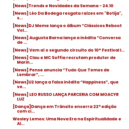
[News]Trends e Novidades da Semana - 24.10
[News] Léo Da Bodega resgata raízes em "Botija",
s...
[News]DJ Meme lança o álbum “Clássicos Reboot
Vol...
[News] Augusta Barna lança a inédita “Conversa
de ...
[News] Vem aí o segundo circuito do 10° Festival I...
[News] Clau e MC Soffia recrutam produtor de
Marin...
[News] Pense anuncia “Tudo Que Temos de
Lembrar”, ...
[News]U2 lança a faixa inédita “Happiness”, que
ve...
[News] LEO RUSSO LANÇA PARCERIA COM MOACYR
LUZ
[Dança]Dança em Trânsito encerra 22ª edição
com ci...
Wesley Lemos: Uma Nova Era na Espiritualidade e
Al...