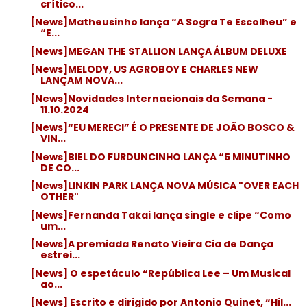
crítico...
[News]Matheusinho lança “A Sogra Te Escolheu” e
“E...
[News]MEGAN THE STALLION LANÇA ÁLBUM DELUXE
[News]MELODY, US AGROBOY E CHARLES NEW
LANÇAM NOVA...
[News]Novidades Internacionais da Semana -
11.10.2024
[News]“EU MERECI” É O PRESENTE DE JOÃO BOSCO &
VIN...
[News]BIEL DO FURDUNCINHO LANÇA “5 MINUTINHO
DE CO...
[News]LINKIN PARK LANÇA NOVA MÚSICA "OVER EACH
OTHER"
[News]Fernanda Takai lança single e clipe “Como
um...
[News]A premiada Renato Vieira Cia de Dança
estrei...
[News] O espetáculo “República Lee – Um Musical
ao...
[News] Escrito e dirigido por Antonio Quinet, “Hil...