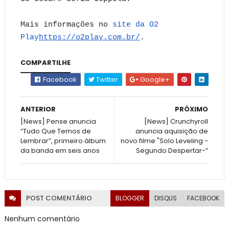
Mais informações no
site da O2
Play
https://o2play.com.br/
.
COMPARTILHE
Facebook
Twitter
Google+
ANTERIOR
PRÓXIMO
[News] Pense anuncia
[News] Crunchyroll
“Tudo Que Temos de
anuncia aquisição de
Lembrar”, primeiro álbum
novo filme "Solo Leveling -
da banda em seis anos
Segundo Despertar-”
POST
COMENTÁRIO
BLOGGER
DISQUS
FACEBOOK
Nenhum comentário