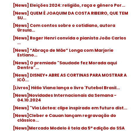
[News] Eleições 2024: religião, raça e gênero Por...
[News] QUEM É JOAQUIM DA COSTA RIBEIRO, QUE TEM
SU...
[News] Com contos sobre o cotidiano, autora
Úrsula...
[News] Roger Henri convida o pianista João Carlos
...
[News] “Abraço de Mãe” Longa com Marjorie
Estiano...
[News] O premiado "Saudade fez Morada aqui
Dentro"...
[News] DISNEY+ ABRE AS CORTINAS PARA MOSTRAR A
ICÔ...
[Livros] Hélio Viana lança o livro 'Futebol Brasil...
[News]Novidades Internacionais da Semana -
04.10.2024
[News] "Via Láctea: clipe inspirado em futuro dist...
[News]Cleber e Cauan lançam regravação do
clássico...
[News]Mercado Modelo é tela da 5ª edição do SSA