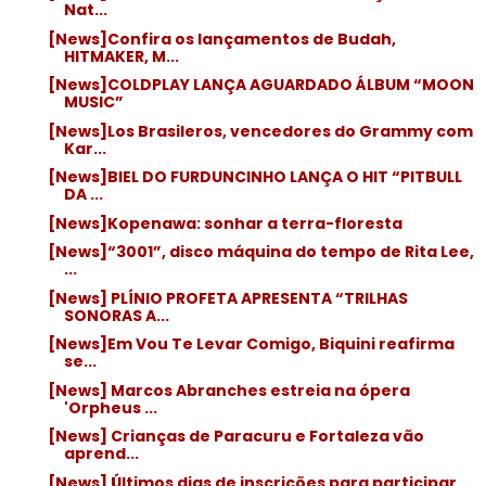
Nat...
[News]Confira os lançamentos de Budah,
HITMAKER, M...
[News]COLDPLAY LANÇA AGUARDADO ÁLBUM “MOON
MUSIC”
[News]Los Brasileros, vencedores do Grammy com
Kar...
[News]BIEL DO FURDUNCINHO LANÇA O HIT “PITBULL
DA ...
[News]Kopenawa: sonhar a terra-floresta
[News]“3001”, disco máquina do tempo de Rita Lee,
...
[News] PLÍNIO PROFETA APRESENTA “TRILHAS
SONORAS A...
[News]Em Vou Te Levar Comigo, Biquini reafirma
se...
[News] Marcos Abranches estreia na ópera
'Orpheus ...
[News] Crianças de Paracuru e Fortaleza vão
aprend...
[News] Últimos dias de inscrições para participar ...