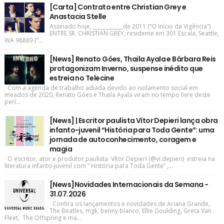
[Carta] Contrato entre Christian Grey e
Anastacia Stelle
Assinado hoje, ____________de 2011 (“O Início da Vigência”)
ENTRE SR. CHRISTIAN GREY, residente em 301 Escala, Seattle,
WA 98889 (“...
[News] Renato Góes, Thaila Ayala e Bárbara Reis
protagonizam Inverno, suspense inédito que
estreia no Telecine
Com a agenda de trabalho adiada devido ao isolamento social em
meados de 2020, Renato Góes e Thaila Ayala viram no tempo livre deste
perí...
[News] | Escritor paulista Vítor Depieri lança obra
infanto-juvenil “História para Toda Gente”: uma
jornada de autoconhecimento, coragem e
magia
O escritor, ator e produtor paulista Vítor Depieri (@vi.depieri) estreia na
literatura infanto-juvenil com “ História para Toda Gente” ,...
[News]Novidades Internacionais da Semana -
31.07.2026
Confira os lançamentos e novidades de Ariana Grande,
The Beatles, mgk, benny blanco, Ellie Goulding, Greta Van
Fleet, The Offspring e ma...