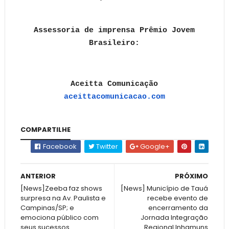
Assessoria de imprensa Prêmio Jovem
Brasileiro:
Aceitta Comunicação
aceittacomunicacao.com
COMPARTILHE
Facebook
Twitter
Google+
ANTERIOR
PRÓXIMO
[News]Zeeba faz shows
[News] Município de Tauá
surpresa na Av. Paulista e
recebe evento de
Campinas/SP; e
encerramento da
emociona público com
Jornada Integração
seus sucessos
Regional Inhamuns