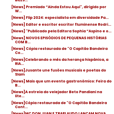
BILES...
[News] Premiado “Ainda Estou Aqui", dirigido por
W...
[News] Flip 2024: especialista em diversidade Pa...
[News] Editor e escritor escritor fluminense Rodri...
[News] "Publicado pela Editora Sophia “Aspino e o...
[News] NOVOS EPISÓDIOS DE PEQUENAS HISTÓRIAS
COM B...
[News] Cópia restaurada de "O Capitão Bandeira
Co...
[News]Celebrando o mês da herança hispânica, a
RIA...
[News]Jusante une fusões musicais e poetas do
Slam
[News] Mais que um evento gastronômico: Feira do
B...
[News]A estreia do velejador Beto Pandiani na
lite...
[News]Cópia restaurada de "O Capitão Bandeira
Cont...
[News]MC DON JUAN E TRAPLAUDO LANÇAM NOVA