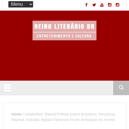
Entretenimento & Cultura
Home
/
Unlabelled
/
[News] Prêmio Jovem Brasileiro: Amazônia,
Neymar, inclusão digital e famosos foram destaques no evento