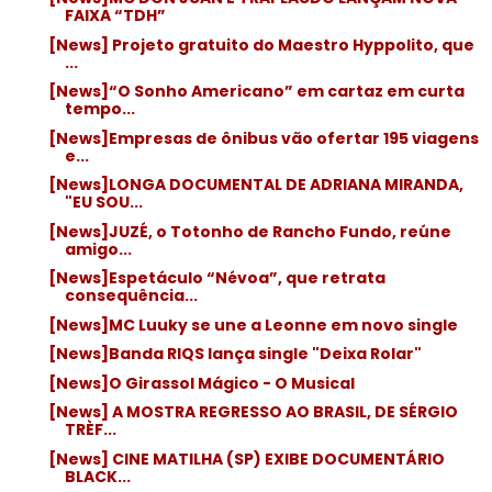
FAIXA “TDH”
[News] Projeto gratuito do Maestro Hyppolito, que
...
[News]“O Sonho Americano” em cartaz em curta
tempo...
[News]Empresas de ônibus vão ofertar 195 viagens
e...
[News]LONGA DOCUMENTAL DE ADRIANA MIRANDA,
"EU SOU...
[News]JUZÉ, o Totonho de Rancho Fundo, reúne
amigo...
[News]Espetáculo “Névoa”, que retrata
consequência...
[News]MC Luuky se une a Leonne em novo single
[News]Banda RIQS lança single "Deixa Rolar"
[News]O Girassol Mágico - O Musical
[News] A MOSTRA REGRESSO AO BRASIL, DE SÉRGIO
TRÈF...
[News] CINE MATILHA (SP) EXIBE DOCUMENTÁRIO
BLACK...