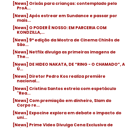
[News] Orixás para crianças: contemplado pelo
ProA...
[News] Após estrear em Sundance e passar por
mais...
[News] O PODER É NOSSO: EM PARCERIA COM
KONDZILLA,...
[News] 9ª edição da Mostra de Cinema Chinês de
São...
[News] Netflix divulga as primeiras imagens de
The...
[News] DE HIDEO NAKATA, DE “RING - O CHAMADO”, A
Ú...
[News] Diretor Pedro Kos realiza première
nacional...
[News] Cristina Santos estreia com espetáculo
"Rea...
[News] Com premiação em dinheiro, Slam do
Corpo re...
[News] Expocine explora em debate o impacto do
uni...
[News] Prime Video Divulga Cena Exclusiva de