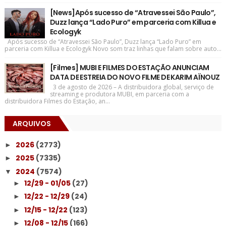
[News]Após sucesso de “Atravessei São Paulo”,
Duzz lança “Lado Puro” em parceria com Killua e
Ecologyk
Após sucesso de “Atravessei São Paulo”, Duzz lança “Lado Puro” em
parceria com Killua e Ecologyk Novo som traz linhas que falam sobre auto...
[Filmes] MUBI E FILMES DO ESTAÇÃO ANUNCIAM
DATA DE ESTREIA DO NOVO FILME DE KARIM AÏNOUZ
3 de agosto de 2026 – A distribuidora global, serviço de
streaming e produtora MUBI, em parceria com a
distribuidora Filmes do Estação, an...
ARQUIVOS
2026
(2773)
►
2025
(7335)
►
2024
(7574)
▼
12/29 - 01/05
(27)
►
12/22 - 12/29
(24)
►
12/15 - 12/22
(123)
►
12/08 - 12/15
(166)
►