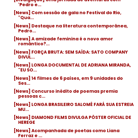
'Pedro e...
[News] Com sessão de gala no Festival do Rio,
"Qua...
[News] Destaque na literatura contemporânea,
Pedro...
[News] A amizade feminina é o novo amor
romântico?...
[News] FORÇA BRUTA: SEM SAÍDA: SATO COMPANY
DIVUL...
[News] LONGA DOCUMENTAL DE ADRIANA MIRANDA,
"EU SO...
[News] 14 filmes de 6 países, em 9 unidades do
Ses...
[News] Concurso inédito de poemas premia
pessoas c...
[News] LONGA BRASILEIRO SALOMÉ FARÁ SUA ESTREIA
MU...
[News] DIAMOND FILMS DIVULGA PÔSTER OFICIAL DE
HEREGE
[News] Acompanhada de poetas como Liana
Ferraz e ...