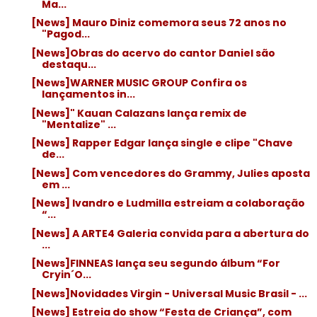
Ma...
[News] Mauro Diniz comemora seus 72 anos no
"Pagod...
[News]Obras do acervo do cantor Daniel são
destaqu...
[News]WARNER MUSIC GROUP Confira os
lançamentos in...
[News]" Kauan Calazans lança remix de
"Mentalize" ...
[News] Rapper Edgar lança single e clipe "Chave
de...
[News] Com vencedores do Grammy, Julies aposta
em ...
[News] Ivandro e Ludmilla estreiam a colaboração
“...
[News] A ARTE4 Galeria convida para a abertura do
...
[News]FINNEAS lança seu segundo álbum “For
Cryin´O...
[News]Novidades Virgin - Universal Music Brasil - ...
[News] Estreia do show “Festa de Criança”, com