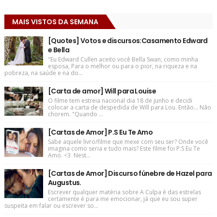
MAIS VISTOS DA SEMANA
[Quotes] Votos e discursos:Casamento Edward
e Bella
"Eu Edward Cullen aceito você Bella Swan, como minha
esposa, Para o melhor ou para o pior, na riqueza e na
pobreza, na saúde e na do...
[Carta de amor] Will para Louise
O filme tem estreia nacional dia 18 de junho e decidi
colocar a carta de despedida de Will para Lou. Então... Não
chorem. "Quando ...
[Cartas de Amor] P.S Eu Te Amo
Sabe aquele livro/filme que mexe com seu ser? Onde você
imagina como seria e tudo mais? Este filme foi P.S Eu Te
Amo. <3 Nest...
[Cartas de Amor] Discurso fúnebre de Hazel para
Augustus.
Escrever qualquer matéria sobre A Culpa é das estrelas
certamente é para me emocionar, já que eu sou super
suspeita em falar ou escrever so...