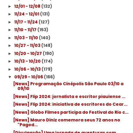
12/01 - 12/08
(132)
►
11/24 - 12/01
(131)
►
11/17 - 11/24
(127)
►
11/10 - 11/17
(153)
►
11/03 - 11/10
(140)
►
10/27 - 11/03
(148)
►
10/20 - 10/27
(190)
►
10/13 - 10/20
(174)
►
10/06 - 10/13
(179)
►
09/29 - 10/06
(166)
▼
[News] Programação Cinépolis São Paulo 03/10 a
09/10
[News] Flip 2024: jornalista e escritor piauiense ...
[News] Flip 2024: iniciativa de escritores do Cear...
[News] Globo Filmes participa do Festival do Rio c...
[News] Mauro Diniz comemora seus 72 anos no
"Pagod...
[Divulgação] Uma jornada de aventuras com