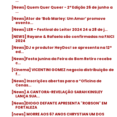
...
[News] Quem Quer Queer - 2ª Edição 26 de junho a
...
[News]Ator de ‘Bob Marley: Um Amor’ promove
evento...
[News] LER – Festival do Leitor 2024 24 a 28 de j...
[NEWS] Rayane & Rafaela são confirmadas na FAICI
2024
[News]DJ e produtor HeyDoc! se apresenta na 12ª
ed...
[News]Festa junina da Feira do Bom Retiro recebe
c...
[Cinema] VICENTINI GOMEZ negocia distribuição de
f...
[News] Inscrições abertas para a “Oficina de
Cenas...
[News] A CANTORA-REVELAÇÃO SARAH KINSLEY
LANÇA SUA...
[News]DIOGO DEFANTE APRESENTA "ROBSON" EM
FORTALEZA
[news] MORRE AOS 67 ANOS CHRYSTIAN UM DOS