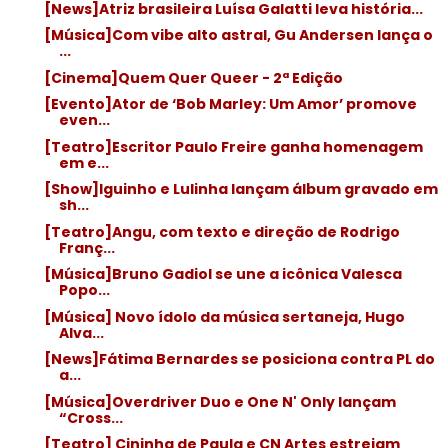
[News]Atriz brasileira Luísa Galatti leva história...
[Música]Com vibe alto astral, Gu Andersen lança o
...
[Cinema]Quem Quer Queer - 2ª Edição
[Evento]Ator de ‘Bob Marley: Um Amor’ promove
even...
[Teatro]Escritor Paulo Freire ganha homenagem
em e...
[Show]Iguinho e Lulinha lançam álbum gravado em
sh...
[Teatro]Angu, com texto e direção de Rodrigo
Franç...
[Música]Bruno Gadiol se une a icônica Valesca
Popo...
[Música] Novo ídolo da música sertaneja, Hugo
Alva...
[News]Fátima Bernardes se posiciona contra PL do
a...
[Música]Overdriver Duo e One N' Only lançam
“Cross...
[Teatro] Cininha de Paula e CN Artes estreiam