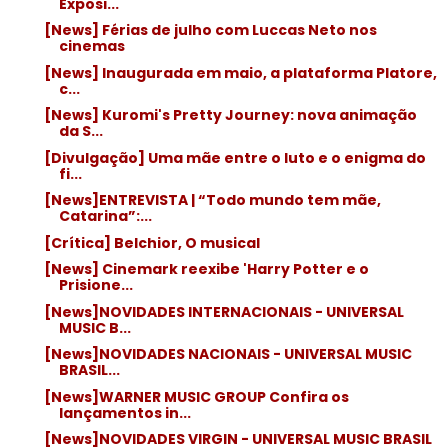
Exposi...
[News] Férias de julho com Luccas Neto nos
cinemas
[News] Inaugurada em maio, a plataforma Platore,
c...
[News] Kuromi's Pretty Journey: nova animação
da S...
[Divulgação] Uma mãe entre o luto e o enigma do
fi...
[News]ENTREVISTA | “Todo mundo tem mãe,
Catarina”:...
[Crítica] Belchior, O musical
[News] Cinemark reexibe 'Harry Potter e o
Prisione...
[News]NOVIDADES INTERNACIONAIS - UNIVERSAL
MUSIC B...
[News]NOVIDADES NACIONAIS - UNIVERSAL MUSIC
BRASIL...
[News]WARNER MUSIC GROUP Confira os
lançamentos in...
[News]NOVIDADES VIRGIN - UNIVERSAL MUSIC BRASIL