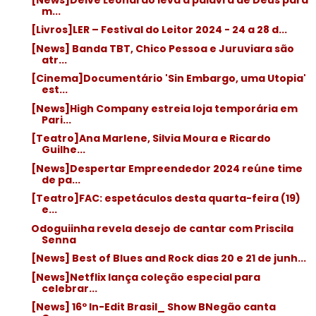
m...
[Livros]LER – Festival do Leitor 2024 - 24 a 28 d...
[News] Banda TBT, Chico Pessoa e Juruviara são
atr...
[Cinema]Documentário 'Sin Embargo, uma Utopia'
est...
[News]High Company estreia loja temporária em
Pari...
[Teatro]Ana Marlene, Silvia Moura e Ricardo
Guilhe...
[News]Despertar Empreendedor 2024 reúne time
de pa...
[Teatro]FAC: espetáculos desta quarta-feira (19)
e...
Odoguiinha revela desejo de cantar com Priscila
Senna
[News] Best of Blues and Rock dias 20 e 21 de junh...
[News]Netflix lança coleção especial para
celebrar...
[News] 16º In-Edit Brasil_ Show BNegão canta