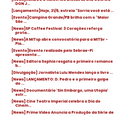
DON J...
[Lançamento]Hoje, 21/6, estreia "Sorria você está ...
[Evento]Campina Grande/PB brilha com o "Maior
São ...
[News]SP Coffee Festival: 3 Corações reforça
prota...
[News]A MITsp abre convocatória para a MITbr -
Pla...
[Evento]Evento realizado pelo Sebrae-Pi
apresenta ...
[News] Editora Sophia resgata o primeiro romance
b...
[Divulgação] Jornalista Lulu Mendes lança o livro ...
[News] LANÇAMENTO: D. Pedro e o primeiro golpe
do ...
[News] Documentário 'Sin Embargo, uma Utopia'
estr...
[News] Cine Teatro Imperial celebra o Dia do
Cinem...
[News] Prime Video Anuncia a Produção da Série de