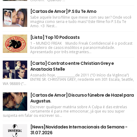
[Cartas de Amor] P.S Eu Te Amo
Sabe aquele livro/filme que mexe com seu ser? Onde você
imagina como seria e tudo mais? Este filme foi P.S Eu Te
Amo. <3 Nest...
[Lista] Top 10 Podcasts
1 – MUNDO FREAK Mundo Freak Confidencial é o podcast
brasileiro de casos insólitos e paranormalidade.
Apresentado por três integrantes...
[Carta] Contrato entre Christian Grey e
Anastacia Stelle
Assinado hoje, ____________de 2011 (“O Início da Vigência”)
ENTRE SR. CHRISTIAN GREY, residente em 301 Escala, Seattle,
WA 98889 (“...
[Cartas de Amor] Discurso fúnebre de Hazel para
Augustus.
Escrever qualquer matéria sobre A Culpa é das estrelas
certamente é para me emocionar, já que eu sou super
suspeita em falar ou escrever so...
[News]Novidades Internacionais da Semana -
31.07.2026