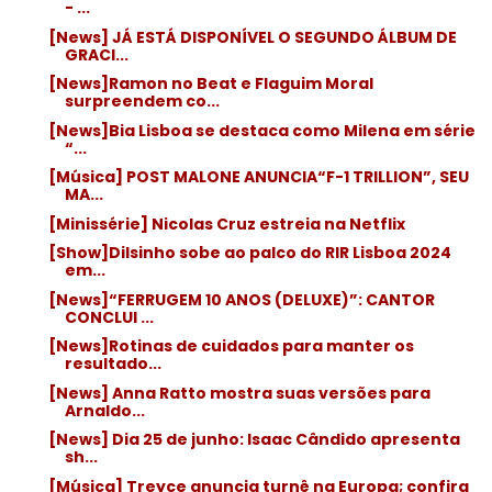
- ...
[News] JÁ ESTÁ DISPONÍVEL O SEGUNDO ÁLBUM DE
GRACI...
[News]Ramon no Beat e Flaguim Moral
surpreendem co...
[News]Bia Lisboa se destaca como Milena em série
“...
[Música] POST MALONE ANUNCIA“F-1 TRILLION”, SEU
MA...
[Minissérie] Nicolas Cruz estreia na Netflix
[Show]Dilsinho sobe ao palco do RIR Lisboa 2024
em...
[News]“FERRUGEM 10 ANOS (DELUXE)”: CANTOR
CONCLUI ...
[News]Rotinas de cuidados para manter os
resultado...
[News] Anna Ratto mostra suas versões para
Arnaldo...
[News] Dia 25 de junho: Isaac Cândido apresenta
sh...
[Música] Treyce anuncia turnê na Europa; confira