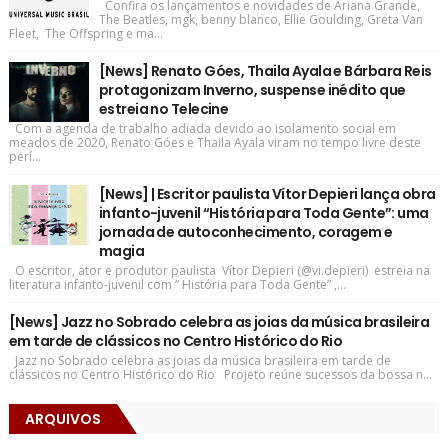
Confira os lançamentos e novidades de Ariana Grande,
The Beatles, mgk, benny blanco, Ellie Goulding, Greta Van
Fleet, The Offspring e ma...
[News] Renato Góes, Thaila Ayala e Bárbara Reis
protagonizam Inverno, suspense inédito que
estreia no Telecine
Com a agenda de trabalho adiada devido ao isolamento social em
meados de 2020, Renato Góes e Thaila Ayala viram no tempo livre deste
perí...
[News] | Escritor paulista Vítor Depieri lança obra
infanto-juvenil “História para Toda Gente”: uma
jornada de autoconhecimento, coragem e
magia
O escritor, ator e produtor paulista Vítor Depieri (@vi.depieri) estreia na
literatura infanto-juvenil com “ História para Toda Gente” ,...
[News] Jazz no Sobrado celebra as joias da música brasileira
em tarde de clássicos no Centro Histórico do Rio
Jazz no Sobrado celebra as joias da música brasileira em tarde de
clássicos no Centro Histórico do Rio Projeto reúne sucessos da bossa n...
ARQUIVOS