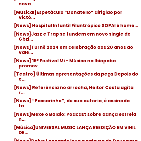
nova...
[Musical]Espetáculo “Donatello” dirigido por
Victó...
[News] Hospital Infantil Filantrópico SOPAI é home...
[News]Jazz e Trap se fundem em novo single de
Gbzi...
[News]Turnê 2024 em celebração aos 20 anos do
Vale...
[News] 19º Festival Mi - Música na Ibiapaba
promov...
[Teatro] Últimas apresentações da peça Depois do
e...
[News] Referência no arrocha, Heitor Costa agita
r...
[News] “Passarinho”, de sua autoria, é assinada
ta...
[News]Mexe o Balaio: Podcast sobre dança estreia
h...
[Música]UNIVERSAL MUSIC LANÇA REEDIÇÃO EM VINIL
DE...
[News]Deive Leonardo leva a palavra de Deus para