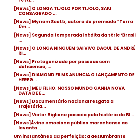
Festi...
[News] O LONGA TIJOLO POR TIJOLO, SAIU
CONSAGRADO ...
[News] Myriam Scotti, autora do premiado "Terra
Úm...
[News] Segunda temporada inédita da série ‘Brasil
...
[News] O LONGA NINGUÉM SAI VIVO DAQUI, DE ANDRÉ
RI...
[News] Protagonizado por pessoas com
deficiência, ...
[News] DIAMOND FILMS ANUNCIA O LANÇAMENTO DE
HEREG...
[News] MEU FILHO, NOSSO MUNDO GANHA NOVA
DATA DE E...
[News] Documentário nacional resgata a
trajetória...
[News] Victor Biglione passeia pela história do Bl...
[News]Ávine emociona público maranhense ao
levanta...
Um instantâneo da perfeição: a deslumbrante