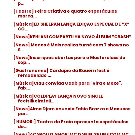
p...
[Teatro] Feira Criativa e quatro espetáculos
marca...
[Música]ED SHEERAN LANÇA EDIÇÃO ESPECIAL DE “X”
CO...
[News]KEHLANI COMPARTILHA NOVO ÁLBUM “CRASH”
[News] Menos é Mais realiza turnê com 7 shows no
S...
[News]Inscrições abertas para a Masterclass do
sop...
[Gastronomia] Cardápio da Bauernfest é
remodelado ...
[Música]Clau convida Gaab para "Vira e Mexe",
faix...
[Música]COLDPLAY LANÇA NOVO SINGLE
feelslikeimfall...
[News]Alma Djem anuncia Fabio Brazza e Macucos
par...
[ HUMOR:] Teatro da Praia apresenta espetáculos
de...
[News]ACABOU O AMOR: MC DANIEL SE UNE COM MC