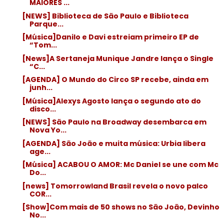
MAIORES ...
[NEWS] Biblioteca de São Paulo e Biblioteca
Parque...
[Música]Danilo e Davi estreiam primeiro EP de
“Tom...
[News]A Sertaneja Munique Jandre lança o Single
“C...
[AGENDA] O Mundo do Circo SP recebe, ainda em
junh...
[Música]Alexys Agosto lança o segundo ato do
disco...
[NEWS] São Paulo na Broadway desembarca em
Nova Yo...
[AGENDA] São João e muita música: Urbia libera
age...
[Música] ACABOU O AMOR: Mc Daniel se une com Mc
Do...
[news] Tomorrowland Brasil revela o novo palco
COR...
[Show]Com mais de 50 shows no São João, Devinho
No...