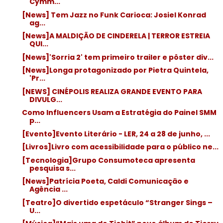
Cymm...
[News] Tem Jazz no Funk Carioca: Josiel Konrad
ag...
[News]A MALDIÇÃO DE CINDERELA | TERROR ESTREIA
QUI...
[News]'Sorria 2' tem primeiro trailer e pôster div...
[News]Longa protagonizado por Pietra Quintela,
'Pr...
[NEWS] CINÉPOLIS REALIZA GRANDE EVENTO PARA
DIVULG...
Como Influencers Usam a Estratégia do Painel SMM
p...
[Evento]Evento Literário - LER, 24 a 28 de junho, ...
[Livros]Livro com acessibilidade para o público ne...
[Tecnologia]Grupo Consumoteca apresenta
pesquisa s...
[News]Patrícia Poeta, Caldi Comunicação e
Agência ...
[Teatro]O divertido espetáculo “Stranger Sings –
U...