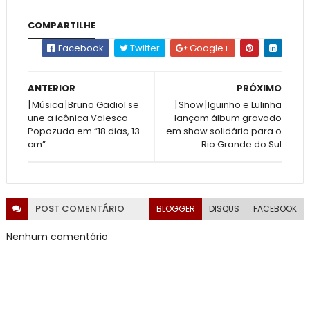
COMPARTILHE
Facebook
Twitter
Google+
ANTERIOR
PRÓXIMO
[Música]Bruno Gadiol se
[Show]Iguinho e Lulinha
une a icônica Valesca
lançam álbum gravado
Popozuda em “18 dias, 13
em show solidário para o
cm”
Rio Grande do Sul
POST
COMENTÁRIO
BLOGGER
DISQUS
FACEBOOK
Nenhum comentário