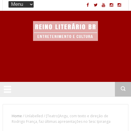
Entretenimento & Cultura
Home
/
Unlabelled
/
[Teatro]Angu, com texto e direção de
Rodrigo França, faz últimas apresentações no Sesc Ipiranga