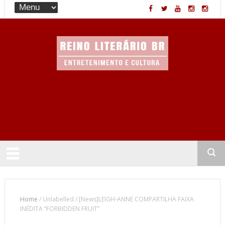
Entretenimento & Cultura
Home
/
Unlabelled
/
[News]LEIGH-ANNE COMPARTILHA FAIXA
INÉDITA “FORBIDDEN FRUIT”