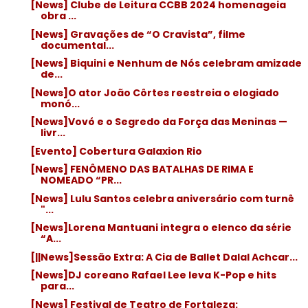
[News] Clube de Leitura CCBB 2024 homenageia
obra ...
[News] Gravações de “O Cravista”, filme
documental...
[News] Biquini e Nenhum de Nós celebram amizade
de...
[News]O ator João Côrtes reestreia o elogiado
monó...
[News]Vovó e o Segredo da Força das Meninas —
livr...
[Evento] Cobertura Galaxion Rio
[News] FENÔMENO DAS BATALHAS DE RIMA E
NOMEADO “PR...
[News] Lulu Santos celebra aniversário com turnê
"...
[News]Lorena Mantuani integra o elenco da série
“A...
[||News]Sessão Extra: A Cia de Ballet Dalal Achcar...
[News]DJ coreano Rafael Lee leva K-Pop e hits
para...
[News] Festival de Teatro de Fortaleza: