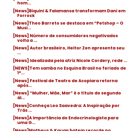
hom...
[News]Biquini & Falamansa transformam Dani em
Forrock
[News]Theo Barreto se destaca em “Petshop – O
Musi...
[News] Número de consumidores negativados
volta a ...
[News] Autor brasileiro, Heitor Zen apresenta seu
...
[News] Idealizada pela atriz Nicole Cordery, rede ...
[NEWS]Tem samba no Esquina Brasil no feriado de
1°...
[News] Festival de Teatro de Acopiara retorna
após...
[News] “Mulher, Mãe, Mar” é o título do segundo
ál...
[News]Conheça Leo Saavedra: A Inspiração por
Trás ...
[News]A Importância do Endocrinologista para
uma G...
[News]Matheus & Kauan batem recorde no