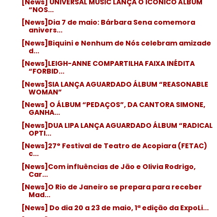
[News] UNIVERSAL MUSIC LANÇA O ICÔNICO ÁLBUM
“NOS...
[News]Dia 7 de maio: Bárbara Sena comemora
anivers...
[News]Biquini e Nenhum de Nós celebram amizade
d...
[News]LEIGH-ANNE COMPARTILHA FAIXA INÉDITA
“FORBID...
[News]SIA LANÇA AGUARDADO ÁLBUM “REASONABLE
WOMAN”
[News] O ÁLBUM “PEDAÇOS”, DA CANTORA SIMONE,
GANHA...
[News]DUA LIPA LANÇA AGUARDADO ÁLBUM “RADICAL
OPTI...
[News]27° Festival de Teatro de Acopiara (FETAC)
c...
[News]Com influências de Jão e Olivia Rodrigo,
Car...
[News]O Rio de Janeiro se prepara para receber
Mad...
[News] Do dia 20 a 23 de maio, 1ª edição da ExpoLi...