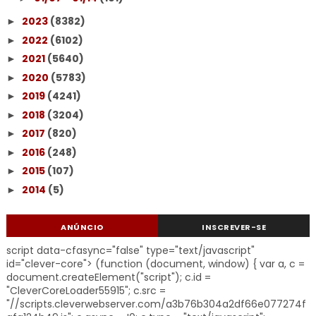
2023
(8382)
►
2022
(6102)
►
2021
(5640)
►
2020
(5783)
►
2019
(4241)
►
2018
(3204)
►
2017
(820)
►
2016
(248)
►
2015
(107)
►
2014
(5)
►
ANÚNCIO
INSCREVER-SE
script data-cfasync="false" type="text/javascript"
id="clever-core"> (function (document, window) { var a, c =
document.createElement("script"); c.id =
"CleverCoreLoader55915"; c.src =
"//scripts.cleverwebserver.com/a3b76b304a2df66e077274f