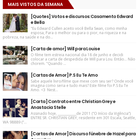
MAIS VISTOS DA SEMANA
[Quotes] Votos e discursos:Casamento Edward
e Bella
"Eu Edward Cullen aceito você Bella Swan, como minha
esposa, Para o melhor ou para o pior, na riqueza e na
pobreza, na saúde e na do...
[Carta de amor] Will para Louise
O filme tem estreia nacional dia 18 de junho e decidi
colocar a carta de despedida de Will para Lou. Então... Não
chorem. "Quando ...
[Cartas de Amor] P.S Eu Te Amo
Sabe aquele livro/filme que mexe com seu ser? Onde você
imagina como seria e tudo mais? Este filme foi P.S Eu Te
Amo. <3 Nest...
[Carta] Contrato entre Christian Grey e
Anastacia Stelle
Assinado hoje, ____________de 2011 (“O Início da Vigência”)
ENTRE SR. CHRISTIAN GREY, residente em 301 Escala, Seattle,
WA 98889 (“...
[Cartas de Amor] Discurso fúnebre de Hazel para