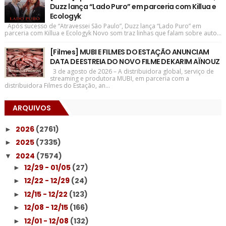
Duzz lança “Lado Puro” em parceria com Killua e
Ecologyk
Após sucesso de “Atravessei São Paulo”, Duzz lança “Lado Puro” em
parceria com Killua e Ecologyk Novo som traz linhas que falam sobre auto...
[Filmes] MUBI E FILMES DO ESTAÇÃO ANUNCIAM
DATA DE ESTREIA DO NOVO FILME DE KARIM AÏNOUZ
3 de agosto de 2026 – A distribuidora global, serviço de
streaming e produtora MUBI, em parceria com a
distribuidora Filmes do Estação, an...
ARQUIVOS
2026
(2761)
►
2025
(7335)
►
2024
(7574)
▼
12/29 - 01/05
(27)
►
12/22 - 12/29
(24)
►
12/15 - 12/22
(123)
►
12/08 - 12/15
(166)
►
12/01 - 12/08
(132)
►