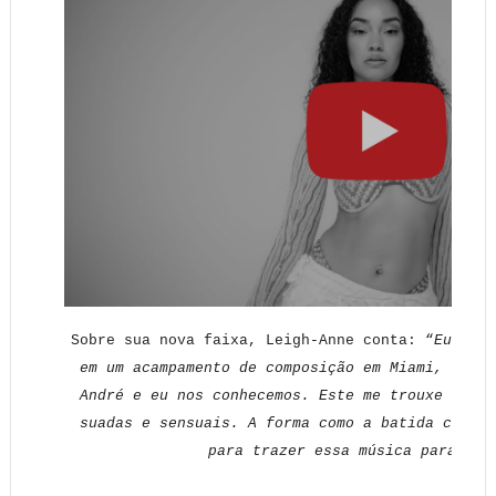
Sobre sua nova faixa, Leigh-Anne conta: “
Eu escr
em um acampamento de composição em Miami, e na 
André e eu nos conhecemos. Este me trouxe vibra
suadas e sensuais. A forma como a batida cai me
para trazer essa música para o p