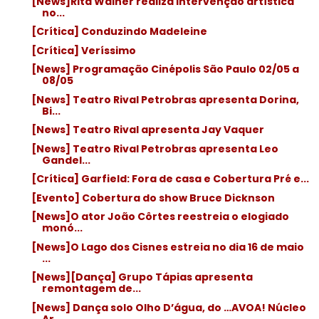
[News]Rita Wainer realiza intervenção artística
no...
[Crítica] Conduzindo Madeleine
[Crítica] Veríssimo
[News] Programação Cinépolis São Paulo 02/05 a
08/05
[News] Teatro Rival Petrobras apresenta Dorina,
Bi...
[News] Teatro Rival apresenta Jay Vaquer
[News] Teatro Rival Petrobras apresenta Leo
Gandel...
[Crítica] Garfield: Fora de casa e Cobertura Pré e...
[Evento] Cobertura do show Bruce Dicknson
[News]O ator João Côrtes reestreia o elogiado
monó...
[News]O Lago dos Cisnes estreia no dia 16 de maio
...
[News][Dança] Grupo Tápias apresenta
remontagem de...
[News] Dança solo Olho D’água, do …AVOA! Núcleo
Ar...