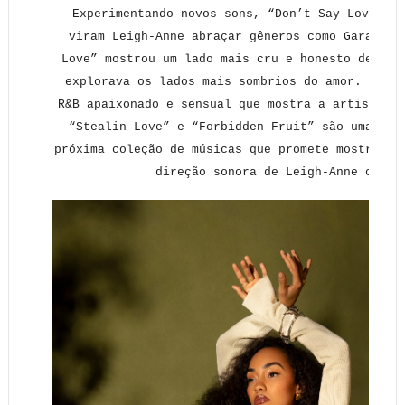
Experimentando novos sons, “Don’t Say Love” e 
viram Leigh-Anne abraçar gêneros como Garage e
Love” mostrou um lado mais cru e honesto de Lei
explorava os lados mais sombrios do amor. Já “F
R&B apaixonado e sensual que mostra a artista se
“Stealin Love” e “Forbidden Fruit” são uma pri
próxima coleção de músicas que promete mostrar o
direção sonora de Leigh-Anne como 