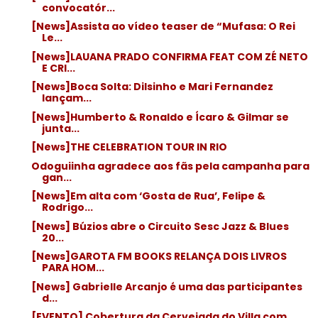
convocatór...
[News]Assista ao vídeo teaser de “Mufasa: O Rei
Le...
[News]LAUANA PRADO CONFIRMA FEAT COM ZÉ NETO
E CRI...
[News]Boca Solta: Dilsinho e Mari Fernandez
lançam...
[News]Humberto & Ronaldo e Ícaro & Gilmar se
junta...
[News]THE CELEBRATION TOUR IN RIO
Odoguiinha agradece aos fãs pela campanha para
gan...
[News]Em alta com ‘Gosta de Rua’, Felipe &
Rodrigo...
[News] Búzios abre o Circuito Sesc Jazz & Blues
20...
[News]GAROTA FM BOOKS RELANÇA DOIS LIVROS
PARA HOM...
[News] Gabrielle Arcanjo é uma das participantes
d...
[EVENTO] Cobertura da Cervejada do Villa com