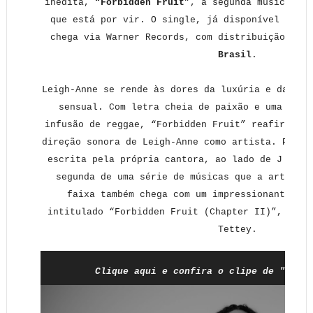
inédita,
“Forbidden Fruit”
, a segunda música de 
que está por vir. O single, já disponível nas
p
chega via Warner Records, com distribuição nac
Brasil
.
Leigh-Anne se rende às dores da luxúria e da ten
sensual. Com letra cheia de paixão e uma bati
infusão de reggae, “Forbidden Fruit” reafirma o 
direção sonora de Leigh-Anne como artista. Produ
escrita pela própria cantora, ao lado de J Kash
segunda de uma série de músicas que a artista 
faixa também chega com um impressionante vis
intitulado “Forbidden Fruit (Chapter II)”, diri
Tettey.
Clique aqui e confira o clipe de "Forbi