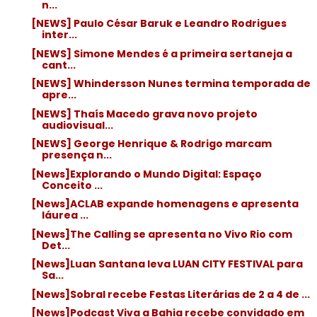
n...
[NEWS] Paulo César Baruk e Leandro Rodrigues
inter...
[NEWS] Simone Mendes é a primeira sertaneja a
cant...
[NEWS] Whindersson Nunes termina temporada de
apre...
[NEWS] Thaís Macedo grava novo projeto
audiovisual...
[NEWS] George Henrique & Rodrigo marcam
presença n...
[News]Explorando o Mundo Digital: Espaço
Conceito ...
[News]ACLAB expande homenagens e apresenta
láurea ...
[News]The Calling se apresenta no Vivo Rio com
Det...
[News]Luan Santana leva LUAN CITY FESTIVAL para
Sa...
[News]Sobral recebe Festas Literárias de 2 a 4 de ...
[News]Podcast Viva a Bahia recebe convidado em