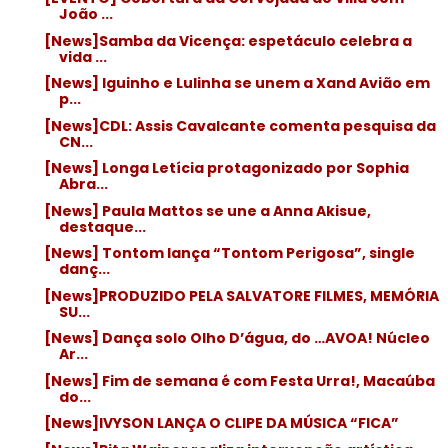
João ...
[News]Samba da Vicença: espetáculo celebra a
vida ...
[News] Iguinho e Lulinha se unem a Xand Avião em
p...
[News]CDL: Assis Cavalcante comenta pesquisa da
CN...
[News] Longa Letícia protagonizado por Sophia
Abra...
[News] Paula Mattos se une a Anna Akisue,
destaque...
[News] Tontom lança “Tontom Perigosa”, single
danç...
[News]PRODUZIDO PELA SALVATORE FILMES, MEMÓRIA
SU...
[News] Dança solo Olho D’água, do …AVOA! Núcleo
Ar...
[News] Fim de semana é com Festa Urra!, Macaúba
do...
[News]IVYSON LANÇA O CLIPE DA MÚSICA “FICA”