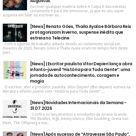
Augustus.
Escrever qualquer matéria sobre A Culpa é das estrelas
certamente é para me emocionar, já que eu sou super
suspeita em falar ou escrever so...
[News] Renato Góes, Thaila Ayala e Bárbara Reis
protagonizam Inverno, suspense inédito que
estreia no Telecine
Com a agenda de trabalho adiada devido ao isolamento social em
meados de 2020, Renato Góes e Thaila Ayala viram no tempo livre deste
perí...
[News] | Escritor paulista Vítor Depieri lança obra
infanto-juvenil “História para Toda Gente”: uma
jornada de autoconhecimento, coragem e
magia
O escritor, ator e produtor paulista Vítor Depieri (@vi.depieri) estreia na
literatura infanto-juvenil com “ História para Toda Gente” ,...
[News]Novidades Internacionais da Semana -
31.07.2026
Confira os lançamentos e novidades de Ariana Grande,
The Beatles, mgk, benny blanco, Ellie Goulding, Greta Van
Fleet, The Offspring e ma...
[News]Após sucesso de “Atravessei São Paulo”,