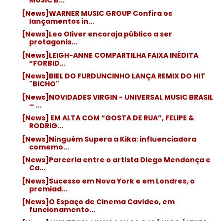
MUSIC B...
[News]WARNER MUSIC GROUP Confira os
lançamentos in...
[News]Leo Oliver encoraja público a ser
protagonis...
[News]LEIGH-ANNE COMPARTILHA FAIXA INÉDITA
“FORBID...
[News]BIEL DO FURDUNCINHO LANÇA REMIX DO HIT
"BICHO"
[News]NOVIDADES VIRGIN - UNIVERSAL MUSIC BRASIL
– ...
[News] EM ALTA COM “GOSTA DE RUA”, FELIPE &
RODRIG...
[News]Ninguém Supera a Kika: influenciadora
comemo...
[News]Parceria entre o artista Diego Mendonça e
Ca...
[News]Sucesso em Nova York e em Londres, o
premiad...
[News]O Espaço de Cinema Cavideo, em
funcionamento...