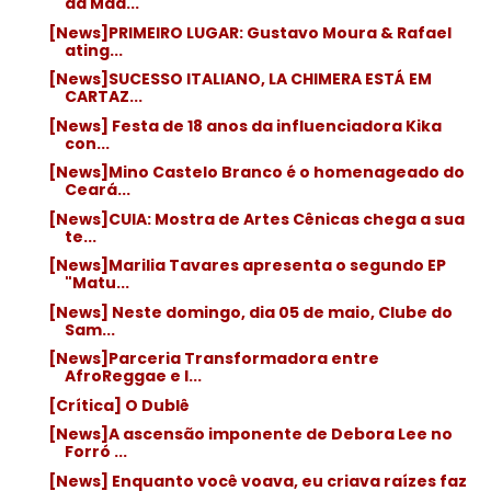
da Mad...
[News]PRIMEIRO LUGAR: Gustavo Moura & Rafael
ating...
[News]SUCESSO ITALIANO, LA CHIMERA ESTÁ EM
CARTAZ...
[News] Festa de 18 anos da influenciadora Kika
con...
[News]Mino Castelo Branco é o homenageado do
Ceará...
[News]CUIA: Mostra de Artes Cênicas chega a sua
te...
[News]Marilia Tavares apresenta o segundo EP
"Matu...
[News] Neste domingo, dia 05 de maio, Clube do
Sam...
[News]Parceria Transformadora entre
AfroReggae e I...
[Crítica] O Dublê
[News]A ascensão imponente de Debora Lee no
Forró ...
[News] Enquanto você voava, eu criava raízes faz