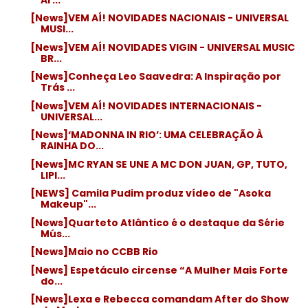
[News]VEM AÍ! NOVIDADES NACIONAIS - UNIVERSAL
MUSI...
[News]VEM AÍ! NOVIDADES VIGIN - UNIVERSAL MUSIC
BR...
[News]Conheça Leo Saavedra: A Inspiração por
Trás ...
[News]VEM AÍ! NOVIDADES INTERNACIONAIS -
UNIVERSAL...
[News]‘MADONNA IN RIO’: UMA CELEBRAÇÃO À
RAINHA DO...
[News]MC RYAN SE UNE A MC DON JUAN, GP, TUTO,
LIPI...
[NEWS] Camila Pudim produz vídeo de "Asoka
Makeup"...
[News]Quarteto Atlântico é o destaque da Série
Mús...
[News]Maio no CCBB Rio
[News] Espetáculo circense “A Mulher Mais Forte
do...
[News]Lexa e Rebecca comandam After do Show