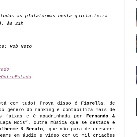
 todas as plataformas nesta quinta-feira
), às 21h
os: Rob Neto
tado
eOutroEstado
está com tudo! Prova disso é
Fiorella
, de
do gênero do ranking e contabiliza mais de
as faixas e é apadrinhada por
Fernando &
Laça Nois”. Outra música que se destaca é
ilherme & Benuto
, que não para de crescer:
reams em áudio e vídeo com 85 mil criações