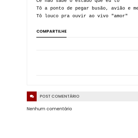
Cê não sabe o estado que eu tô
Tô a ponto de pegar busão, avião e m
Tô louco pra ouvir ao vivo "amor"
COMPARTILHE
POST
COMENTÁRIO
Nenhum comentário