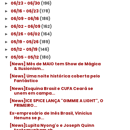
06/23 - 06/30
(196)
►
06/16 - 06/23
(178)
►
06/09 - 06/16
(186)
►
06/02 - 06/09
(162)
►
05/26 - 06/02
(164)
►
05/19 - 05/26
(189)
►
05/12 - 05/19
(146)
►
05/05 - 05/12
(180)
▼
[News] Mês de MAIO tem Show de Mágica
& Ilusionism...
[News] Uma noite histórica coberta pelo
Fantástico
[News]Esquina Brasil e CUFA Ceará se
unem em campa...
[News]ICE SPICE LANÇA "GIMMIE A LIGHT", O
PRIMEIRO...
Ex-empresário de Inês Brasil, Vinicius
Henuns se p...
[News]Lupita Nyong'o e Joseph Quinn