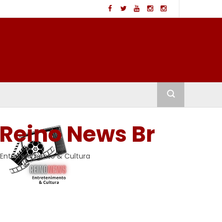
Reino News Br
Entretenimento & Cultura