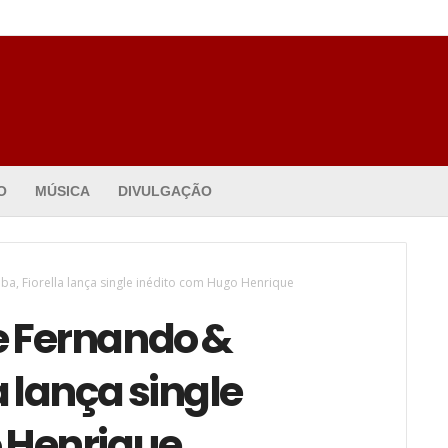
O
MÚSICA
DIVULGAÇÃO
a, Fiorella lança single inédito com Hugo Henrique
e Fernando &
a lança single
 Henrique