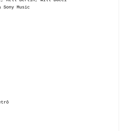
z, Kell Bertin, Will Bucci
 Sony Music
etrô