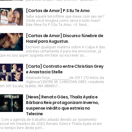
[Cartas de Amor] P.S Eu Te Amo
Sabe aquele livro/filme que mexe com seu ser?
Onde você imagina como seria e tudo mais?
Este filme foi P.S Eu Te Amo. <3 Nest...
[Cartas de Amor] Discurso fúnebre de
Hazel para Augustus.
Escrever qualquer matéria sobre A Culpa é das
estrelas certamente é para me emocionar, já
que eu sou super suspeita em falar ou escrever so...
[Carta] Contrato entre Christian Grey
e Anastacia Stelle
Assinado hoje, ____________de 2011 (“O Início da
Vigência”) ENTRE SR. CHRISTIAN GREY, residente
em 301 Escala, Seattle, WA 98889 (“...
[News] Renato Góes, Thaila Ayala e
Bárbara Reis protagonizam Inverno,
suspense inédito que estreia no
Telecine
Com a agenda de trabalho adiada devido ao isolamento
social em meados de 2020, Renato Góes e Thaila Ayala viram
no tempo livre deste perí...