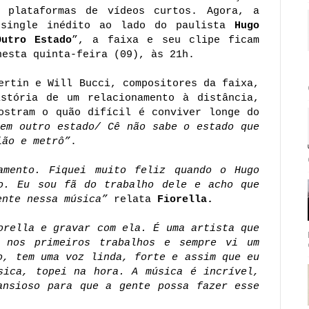
 plataformas de vídeos curtos. Agora, a
 single inédito ao lado do paulista
Hugo
Outro Estado
”, a faixa e seu clipe ficam
nesta quinta-feira (09), às 21h.
ertin e Will Bucci, compositores da faixa,
stória de um relacionamento à distância,
ostram o quão difícil é conviver longe do
em outro estado/ Cê não sabe o estado que
ião e metrô”
.
amento. Fiquei muito feliz quando o Hugo
o. Eu sou fã do trabalho dele e acho que
ente nessa música”
relata
Fiorella.
orella e gravar com ela. É uma artista que
 nos primeiros trabalhos e sempre vi um
o, tem uma voz linda, forte e assim que eu
sica, topei na hora. A música é incrível,
ansioso para que a gente possa fazer esse
.