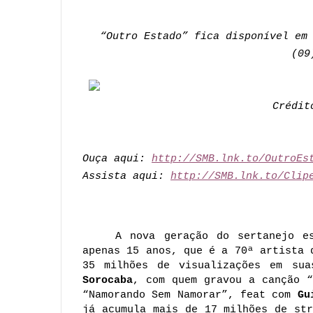
“Outro Estado” fica disponível em
(09
Crédit
Ouça aqui:
http://SMB.lnk.to/OutroEs
Assista aqui:
http://SMB.lnk.to/
Clip
A nova geração do sertanejo 
apenas 15 anos, que é a 70ª artista 
35 milhões de visualizações em su
Sorocaba
, com quem gravou a canção “
“Namorando Sem Namorar”, feat com
Gu
já acumula mais de 17 milhões de st