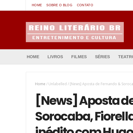
HOME
SOBRE O BLOG
CONTATO
Entretenimento & Cultura
HOME
LIVROS
FILMES
SÉRIES
TEATR
Home
/
Unlabelled
/
[News] Aposta de Fernando & Sorocab
[News] Aposta d
Sorocaba, Fiorell
inédito com Hugo