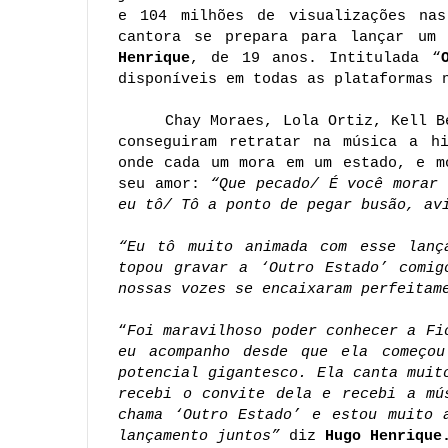
e 104 milhões de visualizações nas
cantora se prepara para lançar um
Henrique
, de 19 anos. Intitulada “
disponíveis em todas as plataformas 
Chay Moraes, Lola Ortiz, Kell B
conseguiram retratar na música a hi
onde cada um mora em um estado, e m
seu amor:
“Que pecado/ É você morar 
eu tô/ Tô a ponto de pegar busão, av
“Eu tô muito animada com esse lanç
topou gravar a ‘Outro Estado’ comig
nossas vozes se encaixaram perfeitam
“
Foi maravilhoso poder conhecer a Fi
eu acompanho desde que ela começou
potencial gigantesco. Ela canta muit
recebi o convite dela e recebi a mú
chama ‘Outro Estado’ e estou muito 
lançamento juntos”
diz
Hugo Henrique