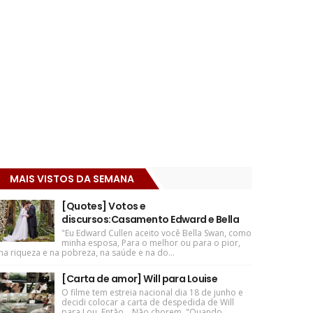
MAIS VISTOS DA SEMANA
[Quotes] Votos e
discursos:Casamento Edward e Bella
"Eu Edward Cullen aceito você Bella Swan, como
minha esposa, Para o melhor ou para o pior,
na riqueza e na pobreza, na saúde e na do...
[Carta de amor] Will para Louise
O filme tem estreia nacional dia 18 de junho e
decidi colocar a carta de despedida de Will
para Lou. Então... Não chorem. "Quando ...