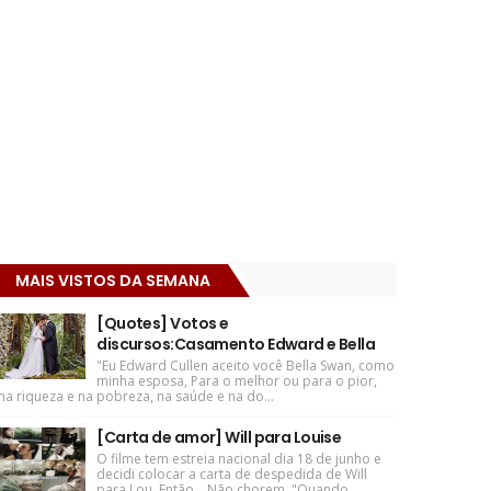
MAIS VISTOS DA SEMANA
[Quotes] Votos e
discursos:Casamento Edward e Bella
"Eu Edward Cullen aceito você Bella Swan, como
minha esposa, Para o melhor ou para o pior,
na riqueza e na pobreza, na saúde e na do...
[Carta de amor] Will para Louise
O filme tem estreia nacional dia 18 de junho e
decidi colocar a carta de despedida de Will
para Lou. Então... Não chorem. "Quando ...