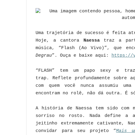
Uma trajetória de sucesso é feita at
Hoje, a cantora
Naessa
traz a part
música, “Flash (Ao Vivo)”, que enc
Degrau
”. Ouça e baixe aqui:
https://
“FLASH” tem um papo sexy e traz
trap.
Reflete profundamente sobre a
com quem você nunca assumiu uma 
encontram no rolê, não dá outra. É s
A história de Naessa tem sido com m
sorriso no rosto. Nada define a a
jeitinho extremamente cativante, Na
convidar para seu projeto “
Mais u