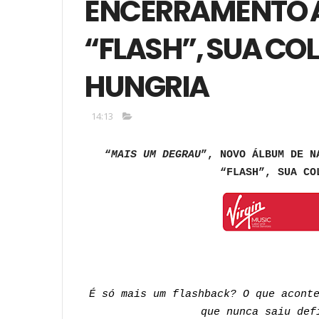
ENCERRAMENTO 
“FLASH”, SUA C
HUNGRIA
14:13
“
MAIS UM DEGRAU
”, NOVO ÁLBUM DE N
“FLASH”, SUA CO
É só mais um flashback? O que acont
que nunca saiu def