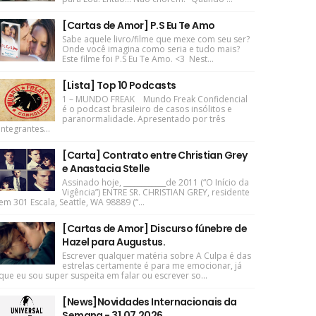
[Cartas de Amor] P.S Eu Te Amo
Sabe aquele livro/filme que mexe com seu ser?
Onde você imagina como seria e tudo mais?
Este filme foi P.S Eu Te Amo. <3 Nest...
[Lista] Top 10 Podcasts
1 – MUNDO FREAK Mundo Freak Confidencial
é o podcast brasileiro de casos insólitos e
paranormalidade. Apresentado por três
integrantes...
[Carta] Contrato entre Christian Grey
e Anastacia Stelle
Assinado hoje, ____________de 2011 (“O Início da
Vigência”) ENTRE SR. CHRISTIAN GREY, residente
em 301 Escala, Seattle, WA 98889 (“...
[Cartas de Amor] Discurso fúnebre de
Hazel para Augustus.
Escrever qualquer matéria sobre A Culpa é das
estrelas certamente é para me emocionar, já
que eu sou super suspeita em falar ou escrever so...
[News]Novidades Internacionais da
Semana - 31.07.2026