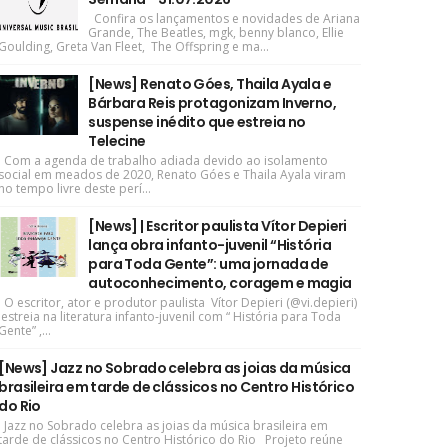
Confira os lançamentos e novidades de Ariana
Grande, The Beatles, mgk, benny blanco, Ellie
Goulding, Greta Van Fleet, The Offspring e ma...
[News] Renato Góes, Thaila Ayala e
Bárbara Reis protagonizam Inverno,
suspense inédito que estreia no
Telecine
Com a agenda de trabalho adiada devido ao isolamento
social em meados de 2020, Renato Góes e Thaila Ayala viram
no tempo livre deste perí...
[News] | Escritor paulista Vítor Depieri
lança obra infanto-juvenil “História
para Toda Gente”: uma jornada de
autoconhecimento, coragem e magia
O escritor, ator e produtor paulista Vítor Depieri (@vi.depieri)
estreia na literatura infanto-juvenil com “ História para Toda
Gente” ,...
[News] Jazz no Sobrado celebra as joias da música
brasileira em tarde de clássicos no Centro Histórico
do Rio
Jazz no Sobrado celebra as joias da música brasileira em
tarde de clássicos no Centro Histórico do Rio Projeto reúne