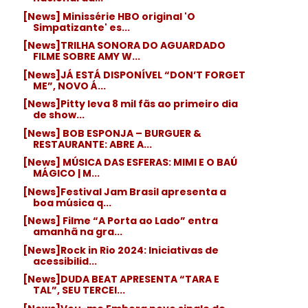
[News] Minissérie HBO original 'O
Simpatizante' es...
[News]TRILHA SONORA DO AGUARDADO
FILME SOBRE AMY W...
[News]JÁ ESTÁ DISPONÍVEL “DON’T FORGET
ME”, NOVO Á...
[News]Pitty leva 8 mil fãs ao primeiro dia
de show...
[News] BOB ESPONJA – BURGUER &
RESTAURANTE: ABRE A...
[News] MÚSICA DAS ESFERAS: MIMI E O BAÚ
MÁGICO | M...
[News]Festival Jam Brasil apresenta a
boa música q...
[News] Filme “A Porta ao Lado” entra
amanhã na gra...
[News]Rock in Rio 2024: Iniciativas de
acessibilid...
[News]DUDA BEAT APRESENTA “TARA E
TAL”, SEU TERCEI...