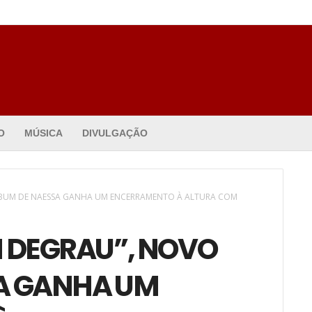
O
MÚSICA
DIVULGAÇÃO
ÁLBUM DE NAESSA GANHA UM ENCERRAMENTO À ALTURA COM
M DEGRAU”, NOVO
A GANHA UM