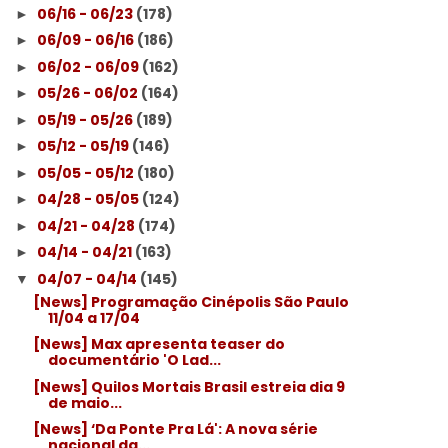
06/16 - 06/23
(178)
►
06/09 - 06/16
(186)
►
06/02 - 06/09
(162)
►
05/26 - 06/02
(164)
►
05/19 - 05/26
(189)
►
05/12 - 05/19
(146)
►
05/05 - 05/12
(180)
►
04/28 - 05/05
(124)
►
04/21 - 04/28
(174)
►
04/14 - 04/21
(163)
►
04/07 - 04/14
(145)
▼
[News] Programação Cinépolis São Paulo
11/04 a 17/04
[News] Max apresenta teaser do
documentário 'O Lad...
[News] Quilos Mortais Brasil estreia dia 9
de maio...
[News] ‘Da Ponte Pra Lá': A nova série
nacional da...