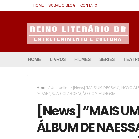
HOME
SOBRE O BLOG
CONTATO
Entretenimento & Cultura
HOME
LIVROS
FILMES
SÉRIES
TEATR
Home
/
Unlabelled
/
[News] “MAIS UM DEGRAU”, NOVO 
“FLASH”, SUA COLABORAÇÃO COM HUNGRIA
[News] “MAIS U
ÁLBUM DE NAESS