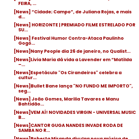
FEIRA, ...
[News] “Cidade; Campo”, de Juliana Rojas, e mais
d...
[News] HORIZONTE | PREMIADO FILME ESTRELADO POR
SU...
[News] Festival Humor Contra-Ataca Paulinho
Gogó...
[News]Nany People dia 26 de janeiro, no Qualist...
[News]Livia Maria dá vida a Lavender em “Matilda
–...
[News]Espetáculo "Os Cirandeiros" celebra a
cultur...
[News]Bullet Bane lança "NO FUNDO ME IMPORTO",
seg...
[News] João Gomes, Marilia Tavares e Manu
Bahtidão...
[News]VEM AÍ! NOVIDADES VIRGIN - UNIVERSAL MUSIC
B...
[News]CANTOR GUGA NANDES INVADE RODA DE
SAMBA NO R...
[News]Roberta Miranda divulga nova música de