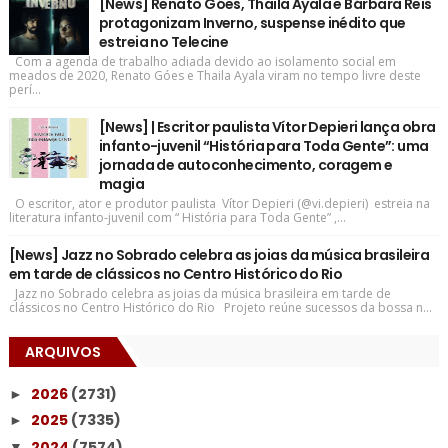
[News] Renato Góes, Thaila Ayala e Bárbara Reis
protagonizam Inverno, suspense inédito que
estreia no Telecine
Com a agenda de trabalho adiada devido ao isolamento social em
meados de 2020, Renato Góes e Thaila Ayala viram no tempo livre deste
perí...
[News] | Escritor paulista Vítor Depieri lança obra
infanto-juvenil “História para Toda Gente”: uma
jornada de autoconhecimento, coragem e
magia
O escritor, ator e produtor paulista Vítor Depieri (@vi.depieri) estreia na
literatura infanto-juvenil com “ História para Toda Gente” ,...
[News] Jazz no Sobrado celebra as joias da música brasileira
em tarde de clássicos no Centro Histórico do Rio
Jazz no Sobrado celebra as joias da música brasileira em tarde de
clássicos no Centro Histórico do Rio Projeto reúne sucessos da bossa n...
ARQUIVOS
2026
(2731)
►
2025
(7335)
►
2024
(7574)
▼