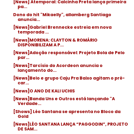
[News] Atemporal: Calcinha Preta lança primeira
pa...
Dono do hit "Mikaelly", allamberg Santiago
anuncia...
[News]Gabriel Brennecke estreia em nova
temporada ...
[News]MORENA: CLAYTON & ROMÁRIO
DISPONIBILIZAM A P...
[News]Adoção responsável: Projeto Bola de Pelo
par...
[News]Tarcísio do Acordeon anuncia o
lançamento do...
[News]Belo e grupo Caju Pra Baixo agitam o pré-
car...
[News]O ANO DE KALI UCHIS
[News]Banda Uns e Outros está lançando "A
Verdade...
[Shows] Léo Santana se apresenta no Bloco da
Gold
[News]LÉO SANTANA LANÇA “PAGGODIN”, PROJETO
DE SAM...