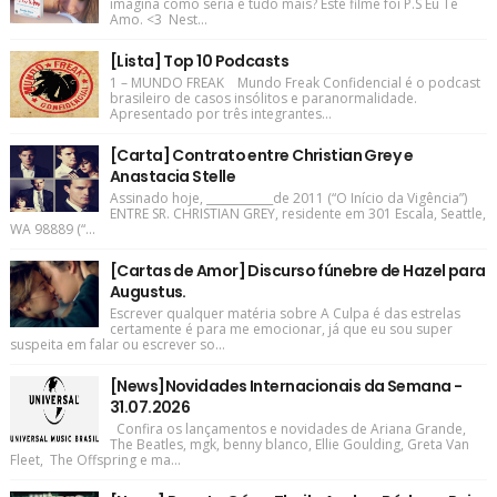
imagina como seria e tudo mais? Este filme foi P.S Eu Te
Amo. <3 Nest...
[Lista] Top 10 Podcasts
1 – MUNDO FREAK Mundo Freak Confidencial é o podcast
brasileiro de casos insólitos e paranormalidade.
Apresentado por três integrantes...
[Carta] Contrato entre Christian Grey e
Anastacia Stelle
Assinado hoje, ____________de 2011 (“O Início da Vigência”)
ENTRE SR. CHRISTIAN GREY, residente em 301 Escala, Seattle,
WA 98889 (“...
[Cartas de Amor] Discurso fúnebre de Hazel para
Augustus.
Escrever qualquer matéria sobre A Culpa é das estrelas
certamente é para me emocionar, já que eu sou super
suspeita em falar ou escrever so...
[News]Novidades Internacionais da Semana -
31.07.2026
Confira os lançamentos e novidades de Ariana Grande,
The Beatles, mgk, benny blanco, Ellie Goulding, Greta Van
Fleet, The Offspring e ma...