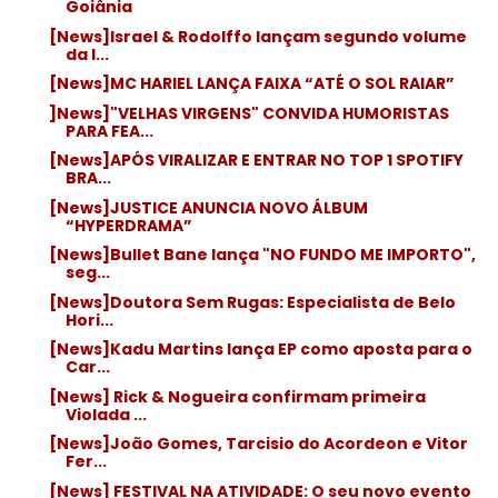
Goiânia
[News]Israel & Rodolffo lançam segundo volume
da l...
[News]MC HARIEL LANÇA FAIXA “ATÉ O SOL RAIAR”
]News]"VELHAS VIRGENS" CONVIDA HUMORISTAS
PARA FEA...
[News]APÓS VIRALIZAR E ENTRAR NO TOP 1 SPOTIFY
BRA...
[News]JUSTICE ANUNCIA NOVO ÁLBUM
“HYPERDRAMA”
[News]Bullet Bane lança "NO FUNDO ME IMPORTO",
seg...
[News]Doutora Sem Rugas: Especialista de Belo
Hori...
[News]Kadu Martins lança EP como aposta para o
Car...
[News] Rick & Nogueira confirmam primeira
Violada ...
[News]João Gomes, Tarcisio do Acordeon e Vitor
Fer...
[News] FESTIVAL NA ATIVIDADE: O seu novo evento