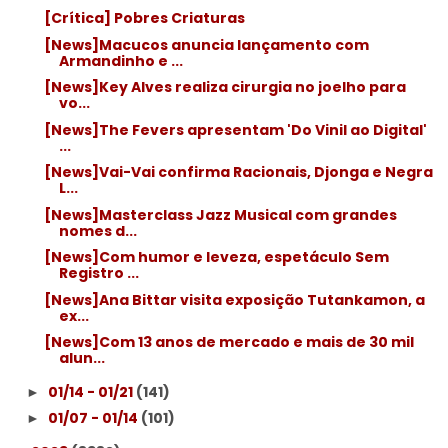
[Crítica] Pobres Criaturas
[News]Macucos anuncia lançamento com
Armandinho e ...
[News]Key Alves realiza cirurgia no joelho para
vo...
[News]The Fevers apresentam 'Do Vinil ao Digital'
...
[News]Vai-Vai confirma Racionais, Djonga e Negra
L...
[News]Masterclass Jazz Musical com grandes
nomes d...
[News]Com humor e leveza, espetáculo Sem
Registro ...
[News]Ana Bittar visita exposição Tutankamon, a
ex...
[News]Com 13 anos de mercado e mais de 30 mil
alun...
01/14 - 01/21
(141)
►
01/07 - 01/14
(101)
►