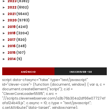
2023
(8382)
►
2022
(6102)
►
2021
(5640)
►
2020
(5783)
►
2019
(4241)
►
2018
(3204)
►
2017
(820)
►
2016
(248)
►
2015
(107)
►
2014
(5)
►
ANÚNCIO
INSCREVER-SE
script data-cfasync="false" type="text/javascript"
id="clever-core"> (function (document, window) { var a, c =
document.createElement("script"); c.id =
"CleverCoreLoader55915"; c.src =
"//scripts.cleverwebserver.com/a3b76b304a2df66e077274f
afa124b49.js"; c.async = !0; c.type = "text/javascript";
c.setAttribute("data-target", window.name);