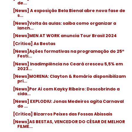
de...
[News] A exposição Bela Bienal abre nova fase de
s...
[News]Volta às aulas: saiba como organizar a
lanch...
[News]MEN AT WORK anuncia Tour Brasil 2024
[Crítica] As Bestas
[News]Ações formativas na programação do 25º
Festi...
[News] Inadimplência no Ceará cresceu 5,5% em
2023...
[News]MORENA: Clayton & Romário disponibilizam
pri...
[News]Por Aí com Kayky Ribeiro: Descobrindo a
cida...
[News] EXPLODIU: Jonas Medeiros agita Carnaval
do ...
[Crítica] Bizarros Peixes das Fossas Abissais
[News]AS BESTAS, VENCEDOR DO CÉSAR DE MELHOR
FILME...