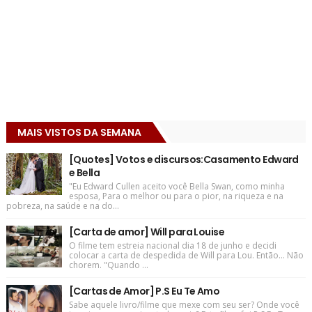
MAIS VISTOS DA SEMANA
[Quotes] Votos e discursos:Casamento Edward
e Bella
"Eu Edward Cullen aceito você Bella Swan, como minha
esposa, Para o melhor ou para o pior, na riqueza e na
pobreza, na saúde e na do...
[Carta de amor] Will para Louise
O filme tem estreia nacional dia 18 de junho e decidi
colocar a carta de despedida de Will para Lou. Então... Não
chorem. "Quando ...
[Cartas de Amor] P.S Eu Te Amo
Sabe aquele livro/filme que mexe com seu ser? Onde você