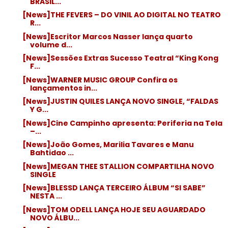
BRASIL...
[News]THE FEVERS – DO VINIL AO DIGITAL NO TEATRO
R...
[News]Escritor Marcos Nasser lança quarto
volume d...
[News]Sessões Extras Sucesso Teatral “King Kong
F...
[News]WARNER MUSIC GROUP Confira os
lançamentos in...
[News]JUSTIN QUILES LANÇA NOVO SINGLE, “FALDAS
Y G...
[News]Cine Campinho apresenta: Periferia na Tela
–...
[News]João Gomes, Marilia Tavares e Manu
Bahtidao ...
[News]MEGAN THEE STALLION COMPARTILHA NOVO
SINGLE
[News]BLESSD LANÇA TERCEIRO ÁLBUM “SI SABE”
NESTA ...
[News]TOM ODELL LANÇA HOJE SEU AGUARDADO
NOVO ÁLBU...