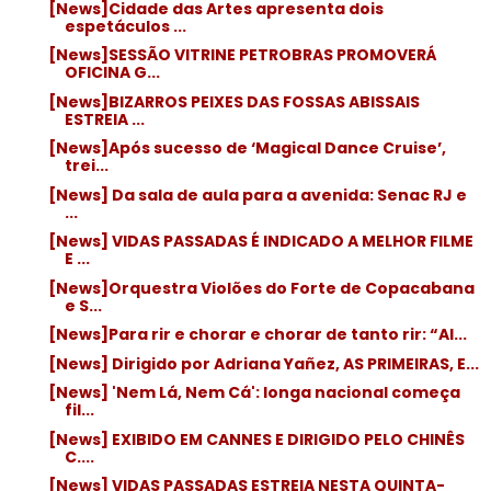
[News]Cidade das Artes apresenta dois
espetáculos ...
[News]SESSÃO VITRINE PETROBRAS PROMOVERÁ
OFICINA G...
[News]BIZARROS PEIXES DAS FOSSAS ABISSAIS
ESTREIA ...
[News]Após sucesso de ‘Magical Dance Cruise’,
trei...
[News] Da sala de aula para a avenida: Senac RJ e
...
[News] VIDAS PASSADAS É INDICADO A MELHOR FILME
E ...
[News]Orquestra Violões do Forte de Copacabana
e S...
[News]Para rir e chorar e chorar de tanto rir: “Al...
[News] Dirigido por Adriana Yañez, AS PRIMEIRAS, E...
[News] 'Nem Lá, Nem Cá': longa nacional começa
fil...
[News] EXIBIDO EM CANNES E DIRIGIDO PELO CHINÊS
C....
[News] VIDAS PASSADAS ESTREIA NESTA QUINTA-