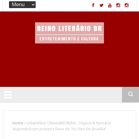
Entretenimento & Cultura
Home
/
Unlabelled
/
[News]MORENA: Clayton & Romário
disponibilizam primeira faixa de “Ao Vivo Em Brasília”