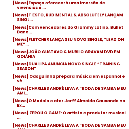
[News]Espaço oferecerá uma imersão de
vivências e ...
[News]TIËSTO, RUDIMENTAL & ABSOLUTELY LANÇAM
SINGL...
[News]Com vencedores do Grammy Latino, Bullet
Bane...
[News]FLETCHER LANÇA SEU NOVO SINGLE, “LEAD ON
ME”...
[News]JOÃO GUSTAVO & MURILO GRAVAM DVD EM
GOIÂNIA
[News]DUA LIPA ANUNCIA NOVO SINGLE “TRAINING
SEASON”
[News] Odoguiinha prepara música em espanhol e
vê ...
[News]CHARLLES ANDRÉ LEVA A “RODA DE SAMBA MEU
AMI...
[News]O Modelo e ator Jerff Almeida Causando na
Ex...
[News] ZEROU O GAME: O artista e produtor musical
...
[News]CHARLLES ANDRÉ LEVA A “RODA DE SAMBA MEU