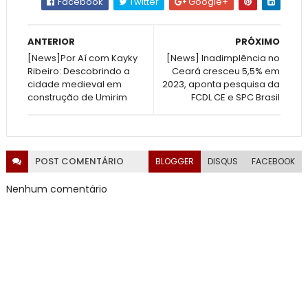
Facebook
Twitter
Google+
ANTERIOR
PRÓXIMO
[News]Por Aí com Kayky
[News] Inadimplência no
Ribeiro: Descobrindo a
Ceará cresceu 5,5% em
cidade medieval em
2023, aponta pesquisa da
construção de Umirim
FCDL CE e SPC Brasil
POST
COMENTÁRIO
BLOGGER
DISQUS
FACEBOOK
Nenhum comentário