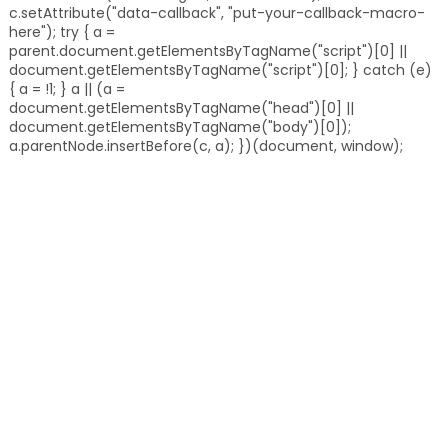
c.setAttribute("data-callback", "put-your-callback-macro-
here"); try { a =
parent.document.getElementsByTagName("script")[0] ||
document.getElementsByTagName("script")[0]; } catch (e)
{ a = !1; } a || (a =
document.getElementsByTagName("head")[0] ||
document.getElementsByTagName("body")[0]);
a.parentNode.insertBefore(c, a); })(document, window);