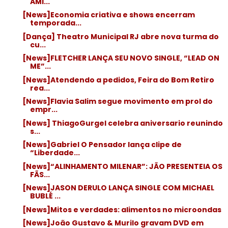
AMI...
[News]Economia criativa e shows encerram
temporada...
[Dança] Theatro Municipal RJ abre nova turma do
cu...
[News]FLETCHER LANÇA SEU NOVO SINGLE, “LEAD ON
ME”...
[News]Atendendo a pedidos, Feira do Bom Retiro
rea...
[News]Flavia Salim segue movimento em prol do
empr...
[News] ThiagoGurgel celebra aniversario reunindo
s...
[News]Gabriel O Pensador lança clipe de
“Liberdade...
[News]“ALINHAMENTO MILENAR”: JÃO PRESENTEIA OS
FÃS...
[News]JASON DERULO LANÇA SINGLE COM MICHAEL
BUBLÉ ...
[News]Mitos e verdades: alimentos no microondas
[News]João Gustavo & Murilo gravam DVD em