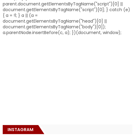
parent.document.getElementsByTagName("script")[0] ||
document.getElementsByTagName("script")[0]; } catch (e)
{ a = !1; } a || (a =
document.getElementsByTagName("head")[0] ||
document.getElementsByTagName("body")[0]);
a.parentNode.insertBefore(c, a); })(document, window);
INSTAGRAM