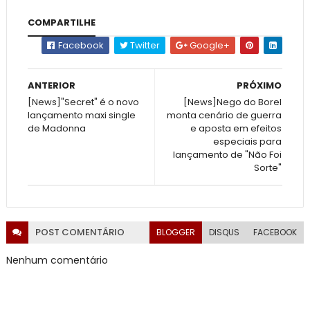
COMPARTILHE
Facebook
Twitter
Google+
ANTERIOR
PRÓXIMO
[News]"Secret" é o novo
[News]Nego do Borel
lançamento maxi single
monta cenário de guerra
de Madonna
e aposta em efeitos
especiais para
lançamento de "Não Foi
Sorte"
POST
COMENTÁRIO
BLOGGER
DISQUS
FACEBOOK
Nenhum comentário