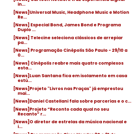
in...
[News]Universal Music, Headphone Music e Motion
Re...
[News] Especial Bond, James Bond e Programa
Duplo ...
[News] Telecine seleciona clássicos de arrepiar
pa...
[News] Programação Cinépolis São Paulo - 29/10 a
0...
[News] Cinépolis reabre mais quatro complexos
esta...
[News]Luan Santana fica em isolamento em casa
estú...
[News]Projeto "Livros nas Praças" já emprestou
mai...
[News]Daniel Castellani fala sobre parcerias e o c...
[News]Projeto “Reconto cada qual no seu
Recanto” r...
[News]O diretor de estrelas da música nacional e
i...