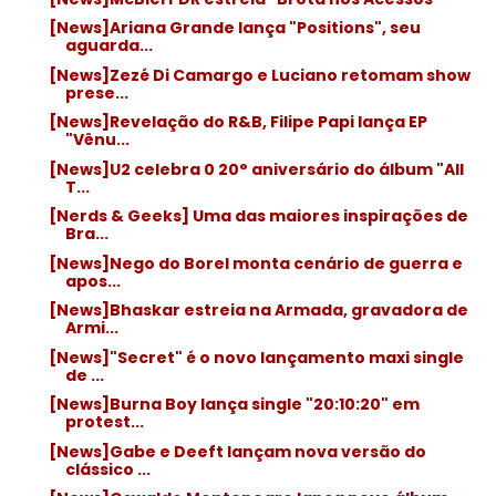
[News]Ariana Grande lança "Positions", seu
aguarda...
[News]Zezé Di Camargo e Luciano retomam show
prese...
[News]Revelação do R&B, Filipe Papi lança EP
"Vênu...
[News]U2 celebra 0 20° aniversário do álbum "All
T...
[Nerds & Geeks] Uma das maiores inspirações de
Bra...
[News]Nego do Borel monta cenário de guerra e
apos...
[News]Bhaskar estreia na Armada, gravadora de
Armi...
[News]"Secret" é o novo lançamento maxi single
de ...
[News]Burna Boy lança single "20:10:20" em
protest...
[News]Gabe e Deeft lançam nova versão do
clássico ...