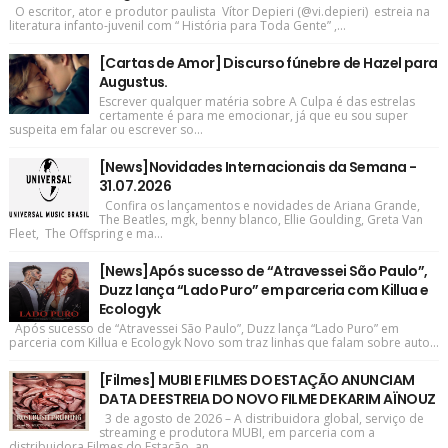
O escritor, ator e produtor paulista Vítor Depieri (@vi.depieri) estreia na
literatura infanto-juvenil com “ História para Toda Gente” ,...
[Cartas de Amor] Discurso fúnebre de Hazel para
Augustus.
Escrever qualquer matéria sobre A Culpa é das estrelas
certamente é para me emocionar, já que eu sou super
suspeita em falar ou escrever so...
[News]Novidades Internacionais da Semana -
31.07.2026
Confira os lançamentos e novidades de Ariana Grande,
The Beatles, mgk, benny blanco, Ellie Goulding, Greta Van
Fleet, The Offspring e ma...
[News]Após sucesso de “Atravessei São Paulo”,
Duzz lança “Lado Puro” em parceria com Killua e
Ecologyk
Após sucesso de “Atravessei São Paulo”, Duzz lança “Lado Puro” em
parceria com Killua e Ecologyk Novo som traz linhas que falam sobre auto...
[Filmes] MUBI E FILMES DO ESTAÇÃO ANUNCIAM
DATA DE ESTREIA DO NOVO FILME DE KARIM AÏNOUZ
3 de agosto de 2026 – A distribuidora global, serviço de
streaming e produtora MUBI, em parceria com a
distribuidora Filmes do Estação, an...