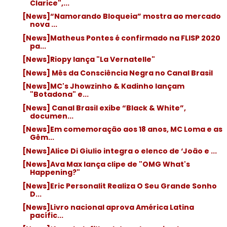
Clarice",...
[News]“Namorando Bloqueia” mostra ao mercado
nova ...
[News]Matheus Pontes é confirmado na FLISP 2020
pa...
[News]Riopy lança "La Vernatelle"
[News] Mês da Consciência Negra no Canal Brasil
[News]MC's Jhowzinho & Kadinho lançam
"Botadona" e...
[News] Canal Brasil exibe “Black & White”,
documen...
[News]Em comemoração aos 18 anos, MC Loma e as
Gêm...
[News]Alice Di Giulio integra o elenco de ‘João e ...
[News]Ava Max lança clipe de "OMG What's
Happening?"
[News]Eric Personalit Realiza O Seu Grande Sonho
D...
[News]Livro nacional aprova América Latina
pacífic...