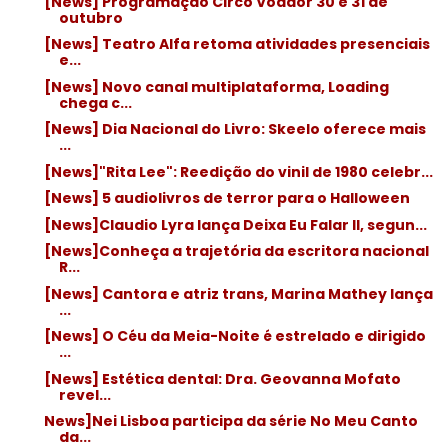
[News] Programação Circo Voador 30 e 31 de
outubro
[News] Teatro Alfa retoma atividades presenciais
e...
[News] Novo canal multiplataforma, Loading
chega c...
[News] Dia Nacional do Livro: Skeelo oferece mais
...
[News]"Rita Lee": Reedição do vinil de 1980 celebr...
[News] 5 audiolivros de terror para o Halloween
[News]Claudio Lyra lança Deixa Eu Falar II, segun...
[News]Conheça a trajetória da escritora nacional
R...
[News] Cantora e atriz trans, Marina Mathey lança
...
[News] O Céu da Meia-Noite é estrelado e dirigido
...
[News] Estética dental: Dra. Geovanna Mofato
revel...
News]Nei Lisboa participa da série No Meu Canto
da...