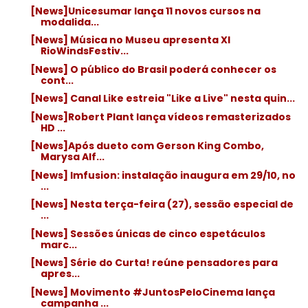
[News]Unicesumar lança 11 novos cursos na
modalida...
[News] Música no Museu apresenta XI
RioWindsFestiv...
[News] O público do Brasil poderá conhecer os
cont...
[News] Canal Like estreia "Like a Live" nesta quin...
[News]Robert Plant lança vídeos remasterizados
HD ...
[News]Após dueto com Gerson King Combo,
Marysa Alf...
[News] Imfusion: instalação inaugura em 29/10, no
...
[News] Nesta terça-feira (27), sessão especial de
...
[News] Sessões únicas de cinco espetáculos
marc...
[News] Série do Curta! reúne pensadores para
apres...
[News] Movimento #JuntosPeloCinema lança
campanha ...