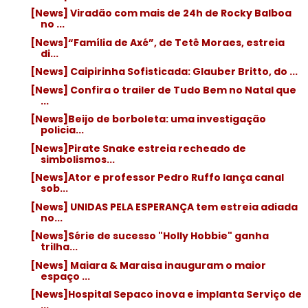
[News] Viradão com mais de 24h de Rocky Balboa
no ...
[News]“Família de Axé”, de Tetê Moraes, estreia
di...
[News] Caipirinha Sofisticada: Glauber Britto, do ...
[News] Confira o trailer de Tudo Bem no Natal que
...
[News]Beijo de borboleta: uma investigação
policia...
[News]Pirate Snake estreia recheado de
simbolismos...
[News]Ator e professor Pedro Ruffo lança canal
sob...
[News] UNIDAS PELA ESPERANÇA tem estreia adiada
no...
[News]Série de sucesso "Holly Hobbie" ganha
trilha...
[News] Maiara & Maraisa inauguram o maior
espaço ...
[News]Hospital Sepaco inova e implanta Serviço de
...