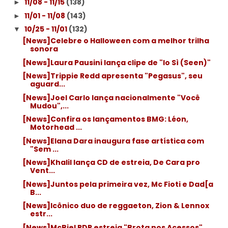
11/08 - 11/15
(138)
►
11/01 - 11/08
(143)
►
10/25 - 11/01
(132)
▼
[News]Celebre o Halloween com a melhor trilha
sonora
[News]Laura Pausini lança clipe de "Io Sì (Seen)"
[News]Trippie Redd apresenta "Pegasus", seu
aguard...
[News]Joel Carlo lança nacionalmente "Você
Mudou",...
[News]Confira os lançamentos BMG: Léon,
Motorhead ...
[News]Elana Dara inaugura fase artística com
"Sem ...
[News]Khalil lança CD de estreia, De Cara pro
Vent...
[News]Juntos pela primeira vez, Mc Fioti e Dad[a
B...
[News]Icônico duo de reggaeton, Zion & Lennox
estr...
[News]McBiel PDR estreia "Brota nos Acessos"