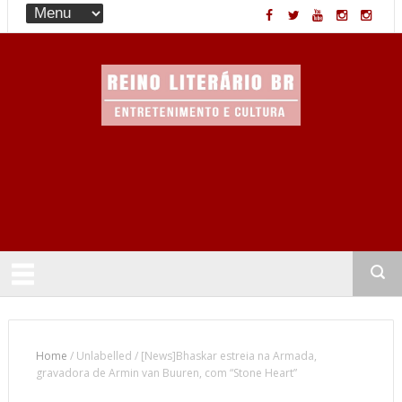
Entretenimento & Cultura
Home
/
Unlabelled
/
[News]Bhaskar estreia na Armada,
gravadora de Armin van Buuren, com “Stone Heart”