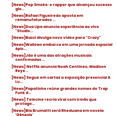
[News]Pop Smoke: o rapper que alcançou sucesso
glo...
[News]Rafael Figueiredo aposta em
remanufaturados ...
[News]Dua Lipa anuncia experiência ao vivo
"Studio...
[News]Bazzi divulga novo vídeo para "Crazy"
[News]Wallows embarca em uma jornada espacial
épic...
[News]Jão é uma das atrações musicais
confirmadas ...
[News] Netflix anuncia Noah Centineo, Madison
Reye...
[News] Segue em cartaz a exposição presencial A
Lu...
[News]Papatinho reúne grandes nomes do Trap
Funk d...
[News] Telecine recria viral com irmãs que
protago...
[News]Bia Brumatti será Rheduana em novela
'Gênesis'