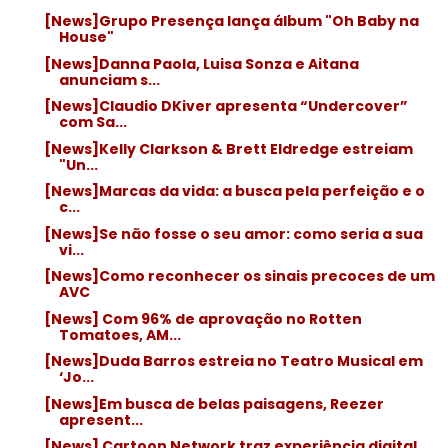
[News]Grupo Presença lança álbum "Oh Baby na
House"
[News]Danna Paola, Luisa Sonza e Aitana
anunciam s...
[News]Claudio DKiver apresenta “Undercover”
com Sa...
[News]Kelly Clarkson & Brett Eldredge estreiam
"Un...
[News]Marcas da vida: a busca pela perfeição e o
c...
[News]Se não fosse o seu amor: como seria a sua
vi...
[News]Como reconhecer os sinais precoces de um
AVC
[News] Com 96% de aprovação no Rotten
Tomatoes, AM...
[News]Duda Barros estreia no Teatro Musical em
‘Jo...
[News]Em busca de belas paisagens, Reezer
apresent...
[News] Cartoon Network traz experiência digital