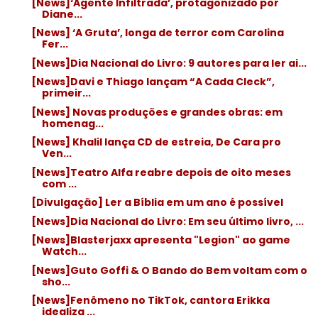
[News]‘Agente Infiltrada’, protagonizado por
Diane...
[News] ‘A Gruta’, longa de terror com Carolina
Fer...
[News]Dia Nacional do Livro: 9 autores para ler ai...
[News]Davi e Thiago lançam “A Cada Cleck”,
primeir...
[News] Novas produções e grandes obras: em
homenag...
[News] Khalil lança CD de estreia, De Cara pro
Ven...
[News]Teatro Alfa reabre depois de oito meses
com ...
[Divulgação] Ler a Bíblia em um ano é possível
[News]Dia Nacional do Livro: Em seu último livro, ...
[News]Blasterjaxx apresenta "Legion" ao game
Watch...
[News]Guto Goffi & O Bando do Bem voltam com o
sho...
[News]Fenômeno no TikTok, cantora Erikka
idealiza ...