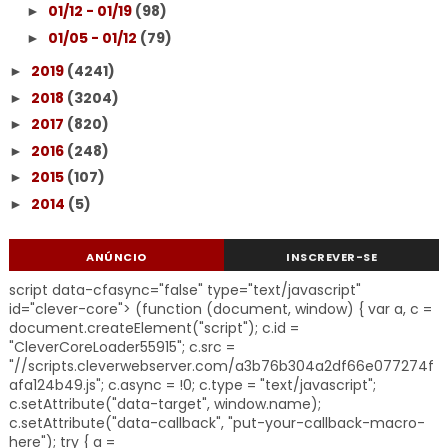
01/12 - 01/19
(98)
►
01/05 - 01/12
(79)
►
2019
(4241)
►
2018
(3204)
►
2017
(820)
►
2016
(248)
►
2015
(107)
►
2014
(5)
►
ANÚNCIO
INSCREVER-SE
script data-cfasync="false" type="text/javascript"
id="clever-core"> (function (document, window) { var a, c =
document.createElement("script"); c.id =
"CleverCoreLoader55915"; c.src =
"//scripts.cleverwebserver.com/a3b76b304a2df66e077274f
afa124b49.js"; c.async = !0; c.type = "text/javascript";
c.setAttribute("data-target", window.name);
c.setAttribute("data-callback", "put-your-callback-macro-
here"); try { a =