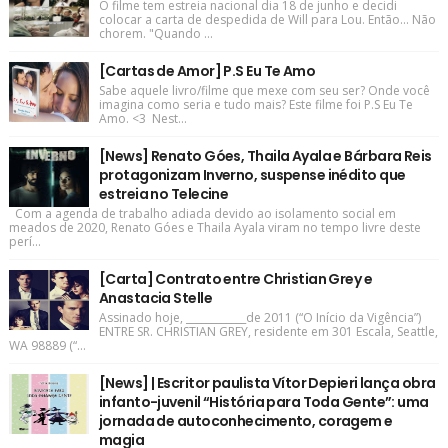
O filme tem estreia nacional dia 18 de junho e decidi
colocar a carta de despedida de Will para Lou. Então... Não
chorem. "Quando ...
[Cartas de Amor] P.S Eu Te Amo
Sabe aquele livro/filme que mexe com seu ser? Onde você
imagina como seria e tudo mais? Este filme foi P.S Eu Te
Amo. <3 Nest...
[News] Renato Góes, Thaila Ayala e Bárbara Reis
protagonizam Inverno, suspense inédito que
estreia no Telecine
Com a agenda de trabalho adiada devido ao isolamento social em
meados de 2020, Renato Góes e Thaila Ayala viram no tempo livre deste
perí...
[Carta] Contrato entre Christian Grey e
Anastacia Stelle
Assinado hoje, ____________de 2011 (“O Início da Vigência”)
ENTRE SR. CHRISTIAN GREY, residente em 301 Escala, Seattle,
WA 98889 (“...
[News] | Escritor paulista Vítor Depieri lança obra
infanto-juvenil “História para Toda Gente”: uma
jornada de autoconhecimento, coragem e
magia