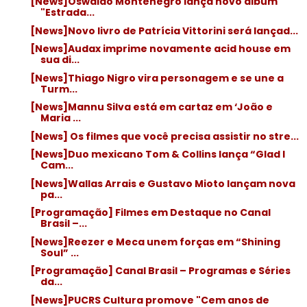
[News]Oswaldo Montenegro lança novo álbum
"Estrada...
[News]Novo livro de Patrícia Vittorini será lançad...
[News]Audax imprime novamente acid house em
sua di...
[News]Thiago Nigro vira personagem e se une a
Turm...
[News]Mannu Silva está em cartaz em ‘João e
Maria ...
[News] Os filmes que você precisa assistir no stre...
[News]Duo mexicano Tom & Collins lança “Glad I
Cam...
[News]Wallas Arrais e Gustavo Mioto lançam nova
pa...
[Programação] Filmes em Destaque no Canal
Brasil –...
[News]Reezer e Meca unem forças em “Shining
Soul” ...
[Programação] Canal Brasil – Programas e Séries
da...
[News]PUCRS Cultura promove "Cem anos de