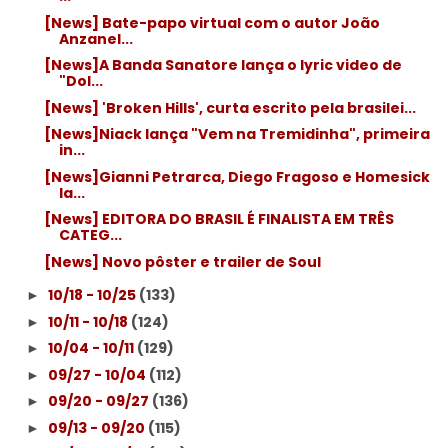
[News] Bate-papo virtual com o autor João
Anzanel...
[News]A Banda Sanatore lança o lyric video de
"Dol...
[News] 'Broken Hills', curta escrito pela brasilei...
[News]Niack lança "Vem na Tremidinha", primeira
in...
[News]Gianni Petrarca, Diego Fragoso e Homesick
la...
[News] EDITORA DO BRASIL É FINALISTA EM TRÊS
CATEG...
[News] Novo pôster e trailer de Soul
10/18 - 10/25
(133)
►
10/11 - 10/18
(124)
►
10/04 - 10/11
(129)
►
09/27 - 10/04
(112)
►
09/20 - 09/27
(136)
►
09/13 - 09/20
(115)
►