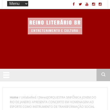
Entretenimento & Cultura
Home
/
Unlabelled
/
[News]ORQUESTRA SINFÔNICA JOVEM DO
RIO DE JANEIRO APRESENTA CONCERTO EM HOMENAGEM AO
ESPORTE COMO INSTRUMENTO DE TRANSFORMAÇÃO SOCIAL