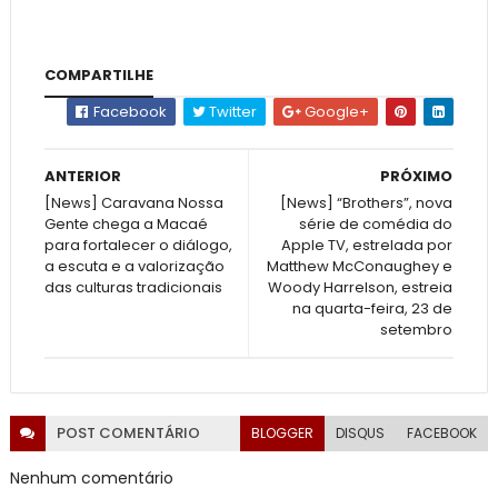
COMPARTILHE
Facebook
Twitter
Google+
ANTERIOR
PRÓXIMO
[News] Caravana Nossa
[News] “Brothers”, nova
Gente chega a Macaé
série de comédia do
para fortalecer o diálogo,
Apple TV, estrelada por
a escuta e a valorização
Matthew McConaughey e
das culturas tradicionais
Woody Harrelson, estreia
na quarta-feira, 23 de
setembro
POST
COMENTÁRIO
BLOGGER
DISQUS
FACEBOOK
Nenhum comentário