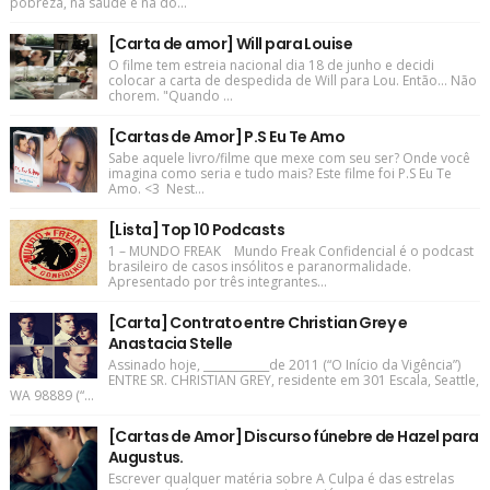
pobreza, na saúde e na do...
[Carta de amor] Will para Louise
O filme tem estreia nacional dia 18 de junho e decidi
colocar a carta de despedida de Will para Lou. Então... Não
chorem. "Quando ...
[Cartas de Amor] P.S Eu Te Amo
Sabe aquele livro/filme que mexe com seu ser? Onde você
imagina como seria e tudo mais? Este filme foi P.S Eu Te
Amo. <3 Nest...
[Lista] Top 10 Podcasts
1 – MUNDO FREAK Mundo Freak Confidencial é o podcast
brasileiro de casos insólitos e paranormalidade.
Apresentado por três integrantes...
[Carta] Contrato entre Christian Grey e
Anastacia Stelle
Assinado hoje, ____________de 2011 (“O Início da Vigência”)
ENTRE SR. CHRISTIAN GREY, residente em 301 Escala, Seattle,
WA 98889 (“...
[Cartas de Amor] Discurso fúnebre de Hazel para
Augustus.
Escrever qualquer matéria sobre A Culpa é das estrelas