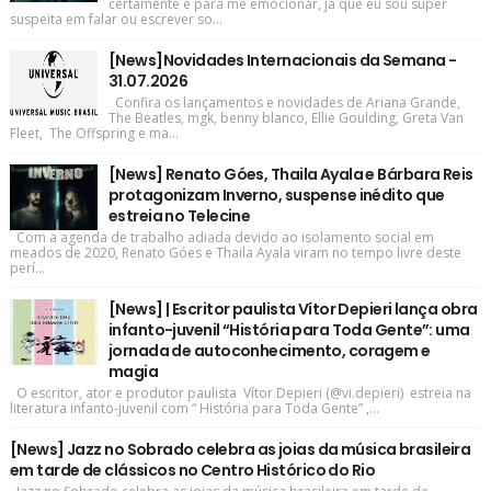
certamente é para me emocionar, já que eu sou super
suspeita em falar ou escrever so...
[News]Novidades Internacionais da Semana -
31.07.2026
Confira os lançamentos e novidades de Ariana Grande,
The Beatles, mgk, benny blanco, Ellie Goulding, Greta Van
Fleet, The Offspring e ma...
[News] Renato Góes, Thaila Ayala e Bárbara Reis
protagonizam Inverno, suspense inédito que
estreia no Telecine
Com a agenda de trabalho adiada devido ao isolamento social em
meados de 2020, Renato Góes e Thaila Ayala viram no tempo livre deste
perí...
[News] | Escritor paulista Vítor Depieri lança obra
infanto-juvenil “História para Toda Gente”: uma
jornada de autoconhecimento, coragem e
magia
O escritor, ator e produtor paulista Vítor Depieri (@vi.depieri) estreia na
literatura infanto-juvenil com “ História para Toda Gente” ,...
[News] Jazz no Sobrado celebra as joias da música brasileira
em tarde de clássicos no Centro Histórico do Rio