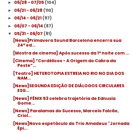
06/28 - 07/05
(104)
►
06/21 - 06/28
(110)
►
06/14 - 06/21
(97)
►
06/07 - 06/14
(87)
►
05/31 - 06/07
(81)
▼
[News]Primavera Sound Barcelona encerra sua
24ª ed...
[Mostra de cinema] Após sucesso da 1ª noite com ...
[Cinema] “Cordélicos - A Origem do Cabra da
Peste”...
[Teatro] HETEROTOPIA ESTREIA NO RIO NO DIA DOS
NAM...
[News]SEGUNDA EDIÇÃO DE DIÁLOGOS CIRCULARES
ESG...
[News] FÊNIX 53 celebra trajetória de Ednusia
Gome...
[News] Paralamas do Sucesso, Marcelo Falcão,
Criol...
[News]Novo espetáculo do Trio Amadeus "Jornada
Épi...