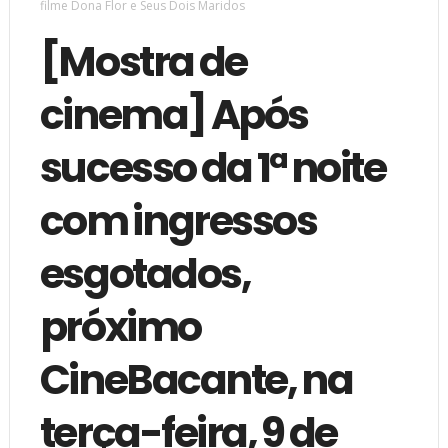
filme Dona Flor e Seus Dois Maridos
[Mostra de
cinema] Após
sucesso da 1ª noite
com ingressos
esgotados,
próximo
CineBacante, na
terça-feira, 9 de