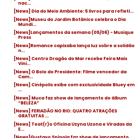
nac...
[News] Dia do Meio Ambiente: 5 livros para refleti...
[News]Museu do Jardim Botânico celebra o Dia
Mundi...
[News]Lançamentos da semana (05/06) - Musique
Press
[News]Romance capixaba lança luz sobre a solidão
n...
[News] Centro Dragão do Mar recebe Feira Mais
Vini...
[News] O Bolo do Presidente: Filme vencedor da
Cam...
[News] Cinépolis exibe com exclusividade Bluey em
...
[News] Muca faz show de lançamento do álbum
“BELEZA”
[News] FERIADÃO NO RIO: QUATRO ATRAÇÕES
GRATUITAS ...
[News] Teat(r)o Oficina Uzyna Uzona e Viradas da
E...
[News]Gustavo Spínola faz show de lançamento