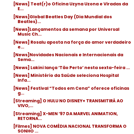
[News] Teat(r)o Oficina Uzyna Uzona e Viradas da
E...
[News]Global Beatles Day (Dia Mundial dos
Beatles)...
[News]Lançamentos da semana por Universal
Music Ch...
[News] Rosalu aposta na força do amor verdadeiro
e...
[News]Novidades Nacionais e Internacionais da
Sema...
[News] Lakini lança ‘Tão Perto’ nesta sexta-feira ...
[News] Ministério da Saúde seleciona Hospital
Infa...
[News] Festival “Todos em Cena” oferece oficinas
g...
[Streaming] O HULU NO DISNEY+ TRANSMITIRÁ AO
VIVO,...
[Streaming] X-MEN ’97 DA MARVEL ANIMATION,
RETORNA...
[Filmes] NOVA COMÉDIA NACIONAL TRANSFORMA O
SONHO ...