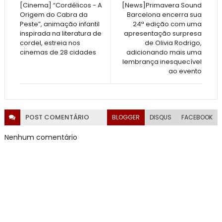
[Cinema] “Cordélicos - A
[News]Primavera Sound
Origem do Cabra da
Barcelona encerra sua
Peste”, animação infantil
24ª edição com uma
inspirada na literatura de
apresentação surpresa
cordel, estreia nos
de Olivia Rodrigo,
cinemas de 28 cidades
adicionando mais uma
lembrança inesquecível
ao evento
POST
COMENTÁRIO
BLOGGER
DISQUS
FACEBOOK
Nenhum comentário