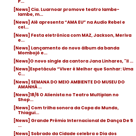
P...
[News] Cia. Luarnoar promove teatro lambe-
lambe, m...
[News] Alê apresenta “AMA EU” na Audio Rebel e
cel...
[News] Festa eletrônica com MAZ, Jackson, Meriva
e...
[News] Lançamento do novo álbum da banda
Mombojó e...
[News]O novo single da cantora Jana Linhares, "Il ...
[News]Espetáculo “Viver é Melhor que Sonhar: Uma
C...
[News] SEMANA DO MEIO AMBIENTE DO MUSEU DO
AMANHÃ ...
[News]18/6 O Alienista no Teatro Multiplan no
Shop...
[News] Com trilha sonora da Copa do Mundo,
Thiagui...
[News] Grande Prêmio Internacional de Dança De 5
...
[News] Sobrado da Cidade celebra o Dia dos