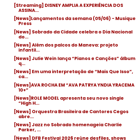
[Streaming] DISNEY AMPLIA A EXPERIÊNCIA DOS
ASSINA...
[News]Lançamentos da semana (05/06) - Musique
Press
[News] Sobrado da Cidade celebra o Dia Nacional
do...
[News] Além dos palcos do Maneva: projeto
infantil...
[News] Julie Wein lança “Pianos e Canções” álbum
q...
[News] Em uma interpretação de “Mais Que Isso”,
ca...
[News]AVA ROCHA EM “AVA PATRYA YNDIA YRACEMA
10+”
[News]ROLE MODEL apresenta seu novo single
“High H...
[News] Orquestra Brasileira de Cantores Cegos
abre...
[News] Jazz no Sobrado homenageia Charlie
Parker, ...
[News] DFB Festival 2026 reúne desfiles, shows