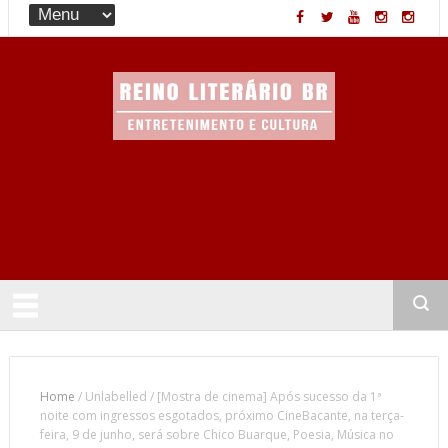
Entretenimento & Cultura
Home
/
Unlabelled
/
[Mostra de cinema] Após sucesso da 1ª
noite com ingressos esgotados, próximo CineBacante, na terça-
feira, 9 de junho, será sobre Chico Buarque, Poesia, Música no