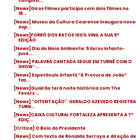
composi...
[News]Giros Filmes participa com dois filmes no
18...
[News] Museu da Cultura Cearense inaugura nova
exp...
[News]FORRÓ DOS RATOS 100% VINIL A SUA 5ª
EDIÇÃO
[News] Dia do Meio Ambiente: 5 livros infanto-
juve...
[News] PALAVRA CANTADA SEGUE EM TURNÊ COM O
SHOW ‘...
[News] Espetáculo infantil “À Procura de João”
faz...
[News]Guairão terá noite histórica com The
Fevers ...
[News] "OITENTAÇÃO": GERALDO AZEVEDO REGISTRA
TURN...
[News]CAIXA CULTURAL FORTALEZA APRESENTA A 7ª
EDIÇ...
[Crítica] O Bolo do Presidente
[News] Com texto de Ronaldo Serruya e direção de